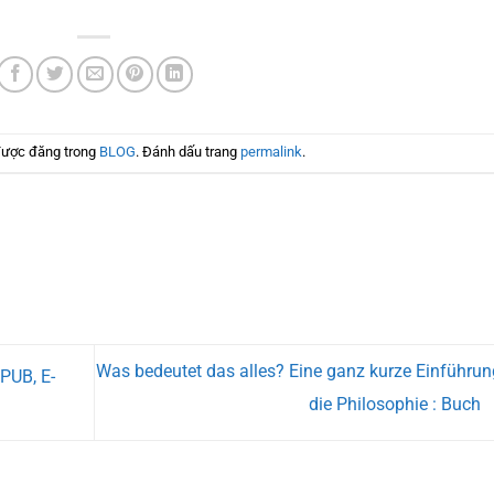
được đăng trong
BLOG
. Đánh dấu trang
permalink
.
Was bedeutet das alles? Eine ganz kurze Einführun
PUB, E-
die Philosophie : Buch