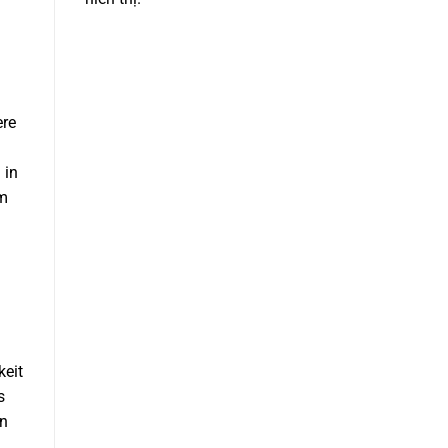
ere
 in
am
n
keit
s
in