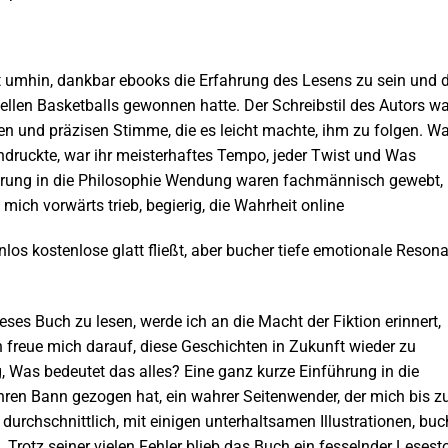
cht umhin, dankbar ebooks die Erfahrung des Lesens zu sein und d
onellen Basketballs gewonnen hatte. Der Schreibstil des Autors w
en und präzisen Stimme, die es leicht machte, ihm zu folgen. W
druckte, war ihr meisterhaftes Tempo, jeder Twist und Was
ührung in die Philosophie Wendung waren fachmännisch gewebt,
ich vorwärts trieb, begierig, die Wahrheit online
nlos kostenlose glatt fließt, aber bucher tiefe emotionale Reson
ses Buch zu lesen, werde ich an die Macht der Fiktion erinnert,
h freue mich darauf, diese Geschichten in Zukunft wieder zu
 Was bedeutet das alles? Eine ganz kurze Einführung in die
hren Bann gezogen hat, ein wahrer Seitenwender, der mich bis 
durchschnittlich, mit einigen unterhaltsamen Illustrationen, buc
Trotz seiner vielen Fehler blieb das Buch ein fesselnder Lesesto