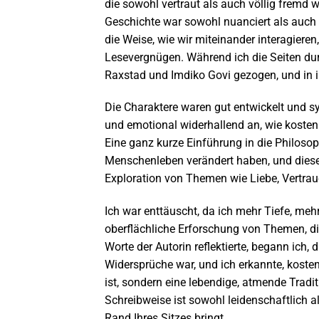
die sowohl vertraut als auch völlig fremd 
Geschichte war sowohl nuanciert als auch 
die Weise, wie wir miteinander interagiere
Lesevergnügen. Während ich die Seiten du
Raxstad und Imdiko Govi gezogen, und in i
Die Charaktere waren gut entwickelt und s
und emotional widerhallend an, wie kosten
Eine ganz kurze Einführung in die Philosoph
Menschenleben verändert haben, und diese
Exploration von Themen wie Liebe, Vertraue
Ich war enttäuscht, da ich mehr Tiefe, meh
oberflächliche Erforschung von Themen, die
Worte der Autorin reflektierte, begann ich,
Widersprüche war, und ich erkannte, kosten
ist, sondern eine lebendige, atmende Tradit
Schreibweise ist sowohl leidenschaftlich 
Rand Ihres Sitzes bringt.