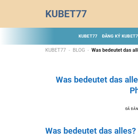
Chuyển
KUBET77
đến
nội
dung
KUBET77
ĐĂNG KÝ KUBET
KUBET77
-
BLOG
-
Was bedeutet das all
Was bedeutet das alle
Ph
ĐÃ ĐĂ
Was bedeutet das alles? 