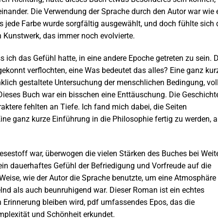
rcheinander. Die Verwendung der Sprache durch den Autor war wie 
s jede Farbe wurde sorgfältig ausgewählt, und doch fühlte sich
in Kunstwerk, das immer noch evolvierte.
ss ich das Gefühl hatte, in eine andere Epoche getreten zu sein. 
ekonnt verflochten, eine Was bedeutet das alles? Eine ganz kur
klich gestaltete Untersuchung der menschlichen Bedingung, vol
Dieses Buch war ein bisschen eine Enttäuschung. Die Geschicht
raktere fehlten an Tiefe. Ich fand mich dabei, die Seiten
ine ganz kurze Einführung in die Philosophie fertig zu werden, a
esestoff war, überwogen die vielen Stärken des Buches bei Wei
ein dauerhaftes Gefühl der Befriedigung und Vorfreude auf die
d Weise, wie der Autor die Sprache benutzte, um eine Atmosphäre
lnd als auch beunruhigend war. Dieser Roman ist ein echtes
in Erinnerung bleiben wird, pdf umfassendes Epos, das die
mplexität und Schönheit erkundet.