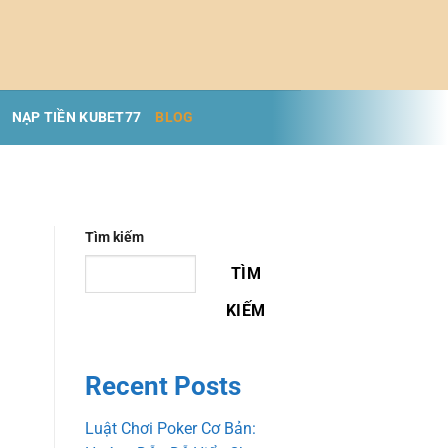
NẠP TIỀN KUBET77
BLOG
Tìm kiếm
TÌM
KIẾM
Recent Posts
Luật Chơi Poker Cơ Bản: