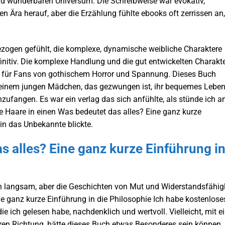
und wunderbaren Universum. Die Schreibweise war evokativ,
n Ära herauf, aber die Erzählung fühlte ebooks oft zerrissen an,
zogen gefühlt, die komplexe, dynamische weibliche Charaktere
initiv. Die komplexe Handlung und die gut entwickelten Charakt
für Fans von gothischem Horror und Spannung. Dieses Buch
, einem jungen Mädchen, das gezwungen ist, ihr bequemes Leben
zufangen. Es war ein verlag das sich anfühlte, als stünde ich 
e Haare in einen Was bedeutet das alles? Eine ganz kurze
in das Unbekannte blickte.
s alles? Eine ganz kurze Einführung i
n langsam, aber die Geschichten von Mut und Widerstandsfähig
ne ganz kurze Einführung in die Philosophie Ich habe kostenlose
, die ich gelesen habe, nachdenklich und wertvoll. Vielleicht, mit e
ren Richtung, hätte dieses Buch etwas Besonderes sein können,