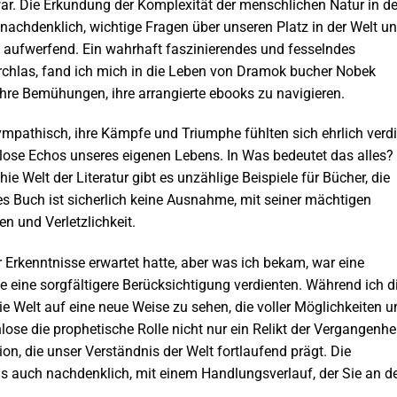
war. Die Erkundung der Komplexität der menschlichen Natur in de
nachdenklich, wichtige Fragen über unseren Platz in der Welt u
n, aufwerfend. Ein wahrhaft faszinierendes und fesselndes
rchlas, fand ich mich in die Leben von Dramok bucher Nobek
hre Bemühungen, ihre arrangierte ebooks zu navigieren.
ympathisch, ihre Kämpfe und Triumphe fühlten sich ehrlich verd
lose Echos unseres eigenen Lebens. In Was bedeutet das alles?
ie Welt der Literatur gibt es unzählige Beispiele für Bücher, die
s Buch ist sicherlich keine Ausnahme, mit seiner mächtigen
n und Verletzlichkeit.
r Erkenntnisse erwartet hatte, aber was ich bekam, war eine
 eine sorgfältigere Berücksichtigung verdienten. Während ich d
 die Welt auf eine neue Weise zu sehen, die voller Möglichkeiten 
lose die prophetische Rolle nicht nur ein Relikt der Vergangenhe
ion, die unser Verständnis der Welt fortlaufend prägt. Die
als auch nachdenklich, mit einem Handlungsverlauf, der Sie an d