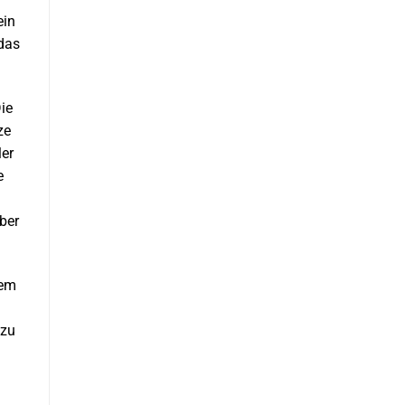
ein
 das
Die
ze
ler
e
ber
tem
 zu