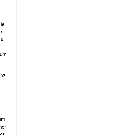
ie
ar
as
 um
anz
zum
her
ff,