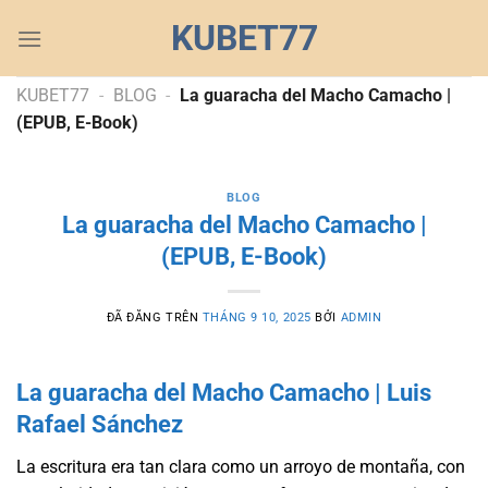
Chuyển
KUBET77
đến
nội
dung
KUBET77
-
BLOG
-
La guaracha del Macho Camacho |
(EPUB, E-Book)
BLOG
La guaracha del Macho Camacho |
(EPUB, E-Book)
ĐÃ ĐĂNG TRÊN
THÁNG 9 10, 2025
BỞI
ADMIN
La guaracha del Macho Camacho | Luis
Rafael Sánchez
La escritura era tan clara como un arroyo de montaña, con