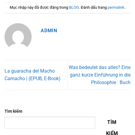
Mục nhập này đã được đăng trong
BLOG
. Đánh dấu trang
permalink
.
ADMIN
Was bedeutet das alles? Eine
La guaracha del Macho
ganz kurze Einführung in die
Camacho | (EPUB, E-Book)
Philosophie : Buch
Tìm kiếm
TÌM
KIẾM