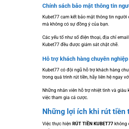
Chính sách bảo mật thông tin ngư
Kubet77 cam kết bảo mật thông tin người 
mà không có sự đồng ý của bạn.
Các yếu tố như số điện thoại, địa chỉ emai
Kubet77 đều được giám sát chặt chẽ.
Hỗ trợ khách hàng chuyên nghiệp
Kubet77 có đội ngũ hỗ trợ khách hàng chu
trong quá trình rút tiền, hãy liên hệ nga
Những nhân viên hỗ trợ nhiệt tình và giàu
việc tham gia cá cược.
Những lợi ích khi rút tiền
Việc thực hiện
RÚT TIỀN KUBET77
không c