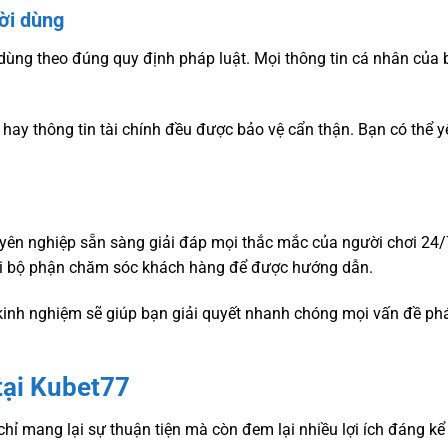
ời dùng
dùng theo đúng quy định pháp luật. Mọi thông tin cá nhân của 
l hay thông tin tài chính đều được bảo vệ cẩn thận. Bạn có thể y
yên nghiệp sẵn sàng giải đáp mọi thắc mắc của người chơi 24/
y với bộ phận chăm sóc khách hàng để được hướng dẫn.
 kinh nghiệm sẽ giúp bạn giải quyết nhanh chóng mọi vấn đề phá
 tại Kubet77
hỉ mang lại sự thuận tiện mà còn đem lại nhiều lợi ích đáng k