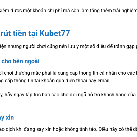
kiệm được một khoản chi phí mà còn làm tăng thêm trải nghiệm t
rút tiền tại Kubet77
n tiện nhưng người chơi cũng nên lưu ý một số điều để tránh gặp
 cho bên ngoài
i chơi thường mắc phải là cung cấp thông tin cá nhân cho các 
 cấp thông tin tài khoản qua điện thoại hay email.
 hãy ngay lập tức báo cáo cho đội ngũ hỗ trợ khách hàng của 
ay xỉn
iao dịch khi đang say xỉn hoặc không tỉnh táo. Điều này có thể