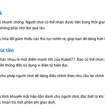
ả
ch nhanh chóng. Người chơi có thể nhận được tiền trong thời gian
không phải chờ đợi quá lâu.
ưu hóa để giảm thiểu các thủ tục rườm rà, giúp bạn dễ dàng hơn t
út tiền
 khác nhau là một điểm mạnh lớn của Kubet77. Bạn có thể chọn
n thống đến sử dụng ví điện tử hiện đại.
 cho phép người chơi dễ dàng điều chỉnh theo nhu cầu tài chính
rình khuyến mãi hấp dẫn dành cho người chơi, đặc biệt là khi t
 hoàn trả một phần phí giao dịch.