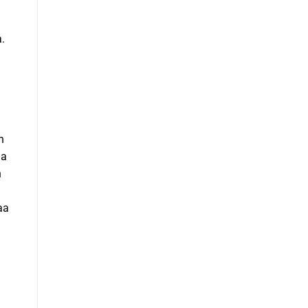
a.
n
ja
n
aa