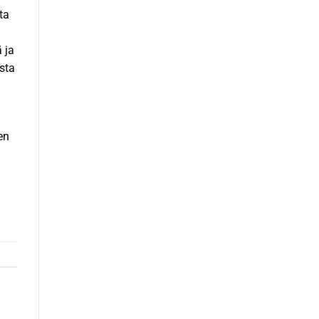
ota
 ja
sta
en