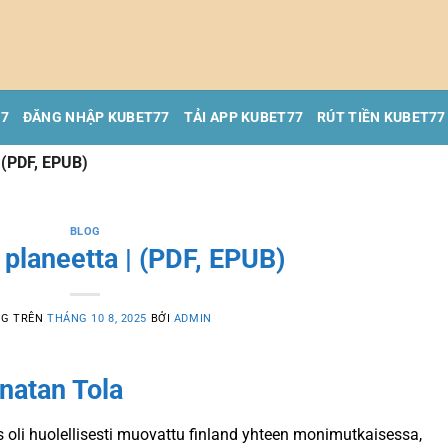
77
ĐĂNG NHẬP KUBET77
TẢI APP KUBET77
RÚT TIỀN KUBET77
 (PDF, EPUB)
BLOG
planeetta | (PDF, EPUB)
NG TRÊN
THÁNG 10 8, 2025
BỞI
ADMIN
natan Tola
s oli huolellisesti muovattu finland yhteen monimutkaisessa,