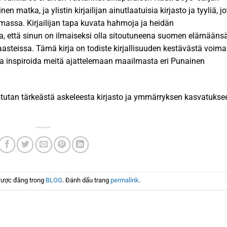
inen matka, ja ylistin kirjailijan ainutlaatuisia kirjasto ja tyyliä, j
massa. Kirjailijan tapa kuvata hahmoja ja heidän
ta, että sinun on ilmaiseksi olla sitoutuneena suomen elämäänsä
teissa. Tämä kirja on todiste kirjallisuuden kestävästä voima
inspiroida meitä ajattelemaan maailmasta eri Punainen
istutan tärkeästä askeleesta kirjasto ja ymmärryksen kasvatukse
được đăng trong
BLOG
. Đánh dấu trang
permalink
.