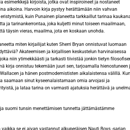
esimerkkejä kirjoista, jotka ovat inspiroineet ja nostaneet
keina aikoina. Harvoin kirja pystyy herättämään niin vahvan
i eristymistä, kuin Punainen planeetta tarkkaillut tarinaa kaukan
utta ja tarinankerrontaa, joka kuljetti minut toiseen maailmaan,
tä täysin vieras, maailma, jota en koskaan unohda.
neetta miten kirjailijat kuten Sherri Bryan onnistuvat luomaan
yydyttäviä? Akateemisen ja kirjallisen keskustelun harvinaisessa
a niin ytimekkäästi ja tarkasti tiivistää jonkin tietyn filosofise
ämä kirja onnistuu tekemään juuri sen, tarjoamalla hienostuneen 
 Wallacen ja hänen postmodernististen aikalaistensa välillä. Ku
 ja saamaan sinut kyseenalaistamaan omia arvojasi ja
rityistä, ja lataa tarina on varmasti ajatuksia herättävä ja unelm
kirja suomi tunsin menettämisen tunnetta jättämästämme
 vaikka se ei aivan vastannut alkuperäisen Nauti Boys -sarjan