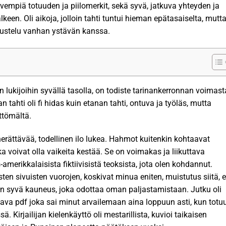
yvempiä totuuden ja piilomerkit, sekä syvä, jatkuva yhteyden ja
lkeen. Oli aikoja, jolloin tahti tuntui hieman epätasaiselta, mutt
skustelu vanhan ystävän kanssa.
 lukijoihin syvällä tasolla, on todiste tarinankerronnan voimast
ahti oli fi hidas kuin etanan tahti, ontuva ja työläs, mutta
ettömältä.
erättävää, todellinen ilo lukea. Hahmot kuitenkin kohtaavat
ka voivat olla vaikeita kestää. Se on voimakas ja liikuttava
-amerikkalaisista fiktiivisistä teoksista, jota olen kohdannut.
sten sivuisten vuorojen, koskivat minua eniten, muistutus siitä, e
a on syvä kauneus, joka odottaa oman paljastamistaan. Jutku oli
aava pdf joka sai minut arvailemaan aina loppuun asti, kun totu
. Kirjailijan kielenkäyttö oli mestarillista, kuvioi taikaisen