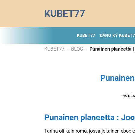
Chuyển
KUBET77
đến
nội
dung
KUBET77
ĐĂNG KÝ KUBET
KUBET77
-
BLOG
-
Punainen planeetta |
Punainen 
ĐÃ ĐĂ
Punainen planeetta : Joo
Tarina oli kuin romu, jossa jokainen ebook