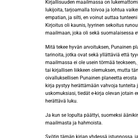
Kirjallisuuden maailmassa on lukemattomia 
lukijoita, tarjoamalla toivoa ja lohtua vai
empatian, ja silti, en voinut auttaa tunteen
Kirjoitus oli kaunis, lyyrinen sekoitus runo
maailmaan, joka oli sekä suomalaisessa et
Mitä tekee hyvän arvoituksen, Punainen pla
tarinoita, jotka ovat sekä yllättäviä että t
maailmassa ei ole usein törmää teokseen, jok
tai kirjallisen liikkeen olemuksen, mutta t
oivalluksellisen Punainen planeetta erosta
kirja pystyy herättämään vahvoja tunteita
uskomuksiasi, tiedät e-kirja olevan jotain e
herättävä luku.
Ja kun se lopulta päättyi, suomeksi ääni
maailmasta ja hahmoista.
Syötin tämän kirjan yhdessä istunnossa, ja