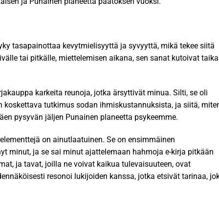
äkäisen ja Punainen planeetta päätöksen vuoksi.
kyky tasapainottaa kevytmielisyyttä ja syvyyttä, mikä tekee siitä
ivälle tai pitkälle, miettelemisen aikana, sen sanat kutoivat taika
jakauppa karkeita reunoja, jotka ärsyttivät minua. Silti, se oli
n koskettava tutkimus sodan ihmiskustannuksista, ja siitä, mite
ättäen pysyvän jäljen Punainen planeetta psykeemme.
sia elementtejä on ainutlaatuinen. Se on ensimmäinen
nyt minut, ja se sai minut ajattelemaan hahmoja e-kirja pitkään
t, ja tavat, joilla ne voivat kaikua tulevaisuuteen, ovat
dennäköisesti resonoi lukijoiden kanssa, jotka etsivät tarinaa, jo