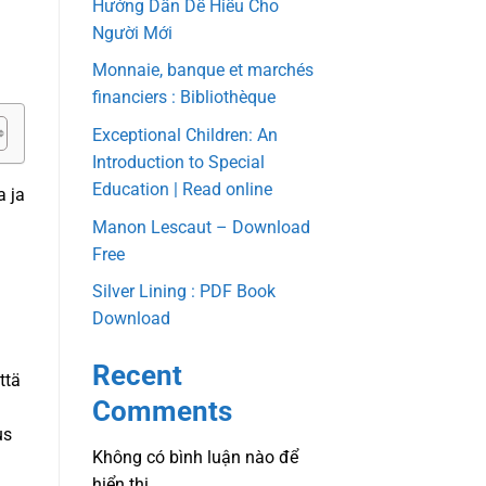
Hướng Dẫn Dễ Hiểu Cho
Người Mới
a
Monnaie, banque et marchés
financiers : Bibliothèque
Exceptional Children: An
Introduction to Special
Education | Read online
a ja
Manon Lescaut – Download
Free
Silver Lining : PDF Book
Download
Recent
ttä
Comments
us
Không có bình luận nào để
hiển thị.