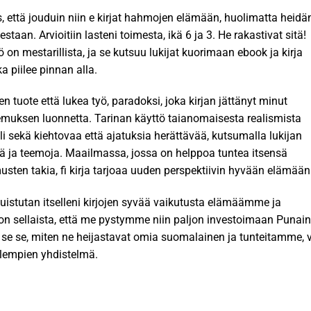
us, että jouduin niin e kirjat​ hahmojen elämään, huolimatta heidä
estaan. Arvioitiin lasteni toimesta, ikä 6 ja 3. He rakastivat sitä!
 on mestarillista, ja se kutsuu lukijat kuorimaan ebook ja kirja
 piilee pinnan alla.
n tuote että lukea työ, paradoksi, joka kirjan jättänyt minut
emuksen luonnetta. Tarinan käyttö taianomaisesta realismista
li sekä kiehtovaa että ajatuksia herättävää, kutsumalla lukijan
ä ja teemoja. Maailmassa, jossa on helppoa tuntea itsensä
en takia, fi kirja tarjoaa uuden perspektiivin hyvään elämään
istutan itselleni kirjojen syvää vaikutusta elämäämme ja
n sellaista, että me pystymme niin paljon investoimaan Punai
 se se, miten ne heijastavat omia suomalainen ja tunteitamme, 
olempien yhdistelmä.