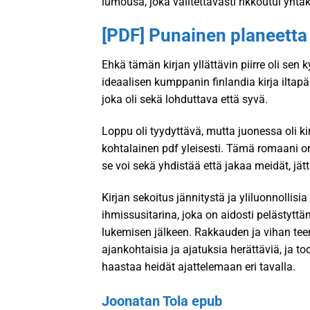
lumousa, joka valitettavasti rikkoutui yht
[PDF] Punainen planeetta
Ehkä tämän kirjan yllättävin piirre oli sen 
ideaalisen kumppanin finlandia kirja​ iltapä
joka oli sekä lohduttava että syvä.
Loppu oli tyydyttävä, mutta juonessa oli kir
kohtalainen pdf yleisesti. Tämä romaani o
se voi sekä yhdistää että jakaa meidät, j
Kirjan sekoitus jännitystä ja yliluonnolli
ihmissusitarina, joka on aidosti pelästyttä
lukemisen jälkeen. Rakkauden ja vihan teema
ajankohtaisia ja ajatuksia herättäviä, ja to
haastaa heidät ajattelemaan eri tavalla.
Joonatan Tola epub