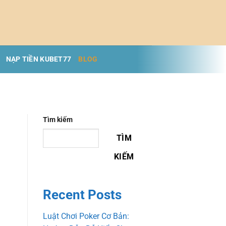
NẠP TIỀN KUBET77
BLOG
Tìm kiếm
TÌM
KIẾM
Recent Posts
Luật Chơi Poker Cơ Bản: