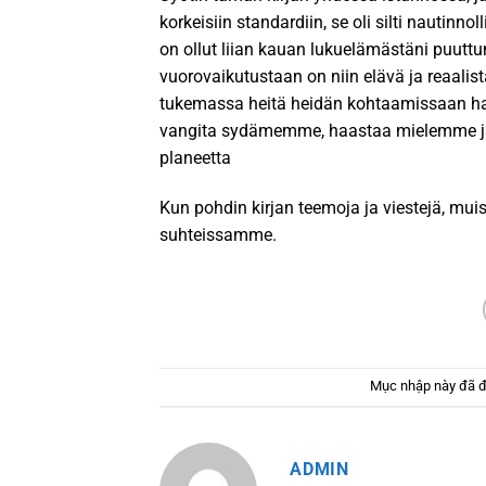
korkeisiin standardiin, se oli silti nautinnoll
on ollut liian kauan lukuelämästäni puuttu
vuorovaikutustaan on niin elävä ja reaalis
tukemassa heitä heidän kohtaamissaan haas
vangita sydämemme, haastaa mielemme ja 
planeetta
Kun pohdin kirjan teemoja ja viestejä, mu
suhteissamme.
Mục nhập này đã 
ADMIN