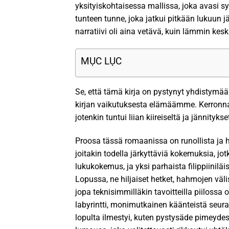
yksityiskohtaisessa mallissa, joka avasi s
tunteen tunne, joka jatkui pitkään lukuun jä
narratiivi oli aina vetävä, kuin lämmin ke
MỤC LỤC
Se, että tämä kirja on pystynyt yhdistymään
kirjan vaikutuksesta elämäämme. Kerronnan t
jotenkin tuntui liian kiireiseltä ja jännityks
Proosa tässä romaanissa on runollista ja h
joitakin todella järkyttäviä kokemuksia, jot
lukukokemus, ja yksi parhaista filippiiniläis
Lopussa, ne hiljaiset hetket, hahmojen väli
jopa teknisimmilläkin tavoitteilla piiloss
labyrintti, monimutkainen käänteistä seur
lopulta ilmestyi, kuten pystysäde pimeydessä