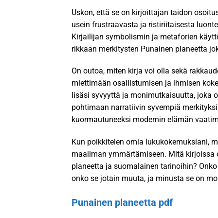
Uskon, että se on kirjoittajan taidon osoit
usein frustraavasta ja ristiriitaisesta luonte
Kirjailijan symbolismin ja metaforien käyttö
rikkaan merkitysten Punainen planeetta joka
On outoa, miten kirja voi olla sekä rakkaude
miettimään osallistumisen ja ihmisen kok
lisäsi syvyyttä ja monimutkaisuutta, joka o
pohtimaan narratiivin syvempiä merkityksi
kuormautuneeksi modernin elämän vaatimust
Kun poikkitelen omia lukukokemuksiani, mu
maailman ymmärtämiseen. Mitä kirjoissa o
planeetta ja suomalainen tarinoihin? Onko
onko se jotain muuta, ja minusta se on m
Punainen planeetta pdf