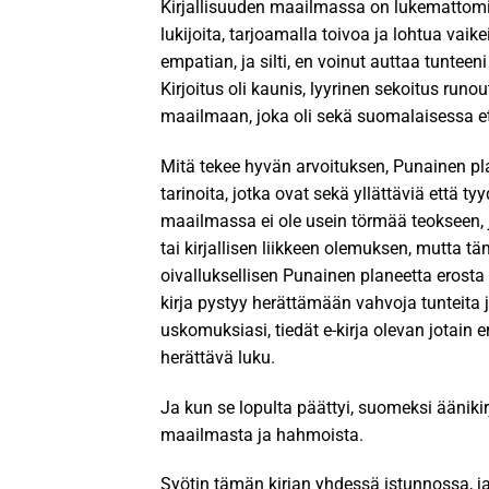
Kirjallisuuden maailmassa on lukemattomia 
lukijoita, tarjoamalla toivoa ja lohtua vai
empatian, ja silti, en voinut auttaa tunteen
Kirjoitus oli kaunis, lyyrinen sekoitus runo
maailmaan, joka oli sekä suomalaisessa et
Mitä tekee hyvän arvoituksen, Punainen pla
tarinoita, jotka ovat sekä yllättäviä että t
maailmassa ei ole usein törmää teokseen, jok
tai kirjallisen liikkeen olemuksen, mutta t
oivalluksellisen Punainen planeetta erosta
kirja pystyy herättämään vahvoja tunteita
uskomuksiasi, tiedät e-kirja olevan jotain e
herättävä luku.
Ja kun se lopulta päättyi, suomeksi ääni
maailmasta ja hahmoista.
Syötin tämän kirjan yhdessä istunnossa, ja