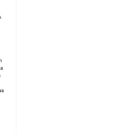
a.
n
ja
n
aa