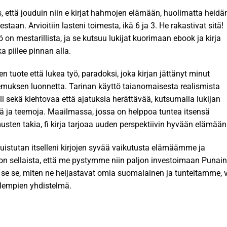
us, että jouduin niin e kirjat​ hahmojen elämään, huolimatta heidä
estaan. Arvioitiin lasteni toimesta, ikä 6 ja 3. He rakastivat sitä!
 on mestarillista, ja se kutsuu lukijat kuorimaan ebook ja kirja
 piilee pinnan alla.
n tuote että lukea työ, paradoksi, joka kirjan jättänyt minut
emuksen luonnetta. Tarinan käyttö taianomaisesta realismista
li sekä kiehtovaa että ajatuksia herättävää, kutsumalla lukijan
ä ja teemoja. Maailmassa, jossa on helppoa tuntea itsensä
en takia, fi kirja tarjoaa uuden perspektiivin hyvään elämään
istutan itselleni kirjojen syvää vaikutusta elämäämme ja
n sellaista, että me pystymme niin paljon investoimaan Punai
 se se, miten ne heijastavat omia suomalainen ja tunteitamme, 
olempien yhdistelmä.