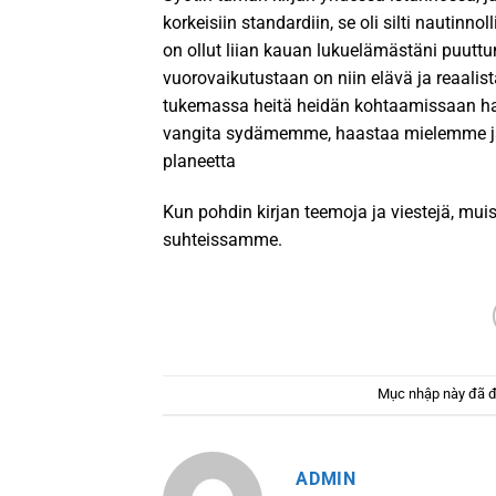
korkeisiin standardiin, se oli silti nautinnoll
on ollut liian kauan lukuelämästäni puuttu
vuorovaikutustaan on niin elävä ja reaalis
tukemassa heitä heidän kohtaamissaan haas
vangita sydämemme, haastaa mielemme ja 
planeetta
Kun pohdin kirjan teemoja ja viestejä, mu
suhteissamme.
Mục nhập này đã 
ADMIN