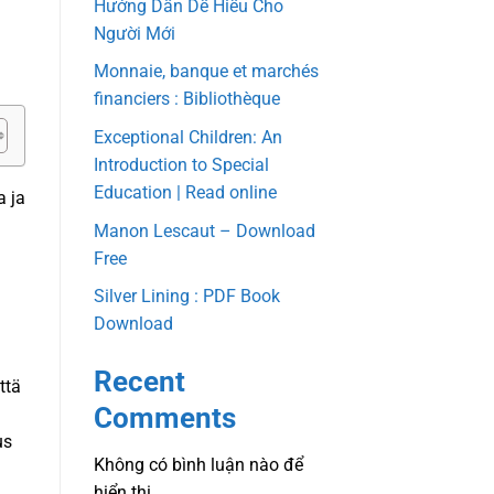
Hướng Dẫn Dễ Hiểu Cho
Người Mới
a
Monnaie, banque et marchés
financiers : Bibliothèque
Exceptional Children: An
Introduction to Special
Education | Read online
a ja
Manon Lescaut – Download
Free
Silver Lining : PDF Book
Download
Recent
ttä
Comments
us
Không có bình luận nào để
hiển thị.