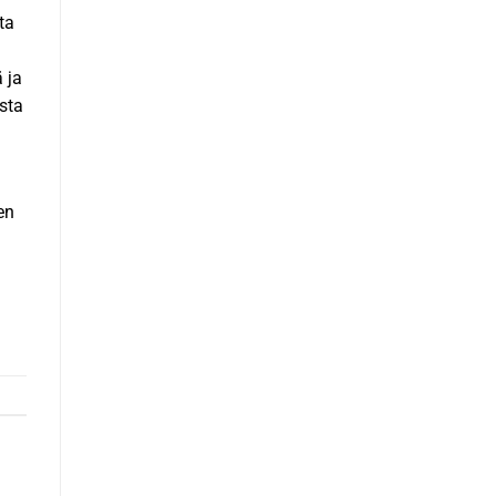
ota
 ja
sta
en