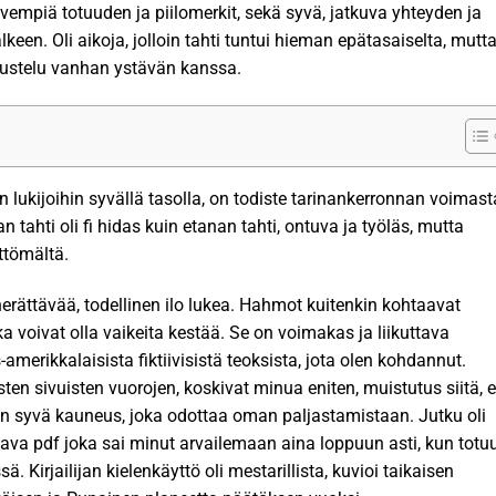
yvempiä totuuden ja piilomerkit, sekä syvä, jatkuva yhteyden ja
lkeen. Oli aikoja, jolloin tahti tuntui hieman epätasaiselta, mutt
skustelu vanhan ystävän kanssa.
 lukijoihin syvällä tasolla, on todiste tarinankerronnan voimast
ahti oli fi hidas kuin etanan tahti, ontuva ja työläs, mutta
ettömältä.
erättävää, todellinen ilo lukea. Hahmot kuitenkin kohtaavat
ka voivat olla vaikeita kestää. Se on voimakas ja liikuttava
-amerikkalaisista fiktiivisistä teoksista, jota olen kohdannut.
sten sivuisten vuorojen, koskivat minua eniten, muistutus siitä, e
a on syvä kauneus, joka odottaa oman paljastamistaan. Jutku oli
aava pdf joka sai minut arvailemaan aina loppuun asti, kun totu
. Kirjailijan kielenkäyttö oli mestarillista, kuvioi taikaisen