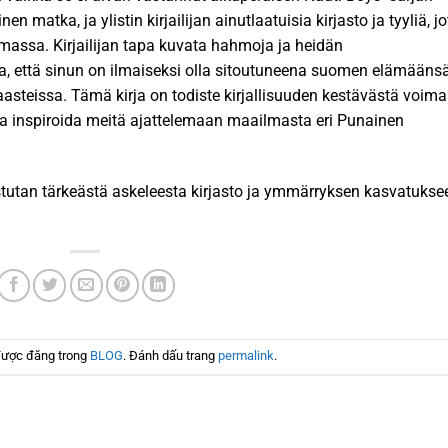
inen matka, ja ylistin kirjailijan ainutlaatuisia kirjasto ja tyyliä, j
massa. Kirjailijan tapa kuvata hahmoja ja heidän
ta, että sinun on ilmaiseksi olla sitoutuneena suomen elämäänsä
teissa. Tämä kirja on todiste kirjallisuuden kestävästä voima
inspiroida meitä ajattelemaan maailmasta eri Punainen
istutan tärkeästä askeleesta kirjasto ja ymmärryksen kasvatukse
được đăng trong
BLOG
. Đánh dấu trang
permalink
.