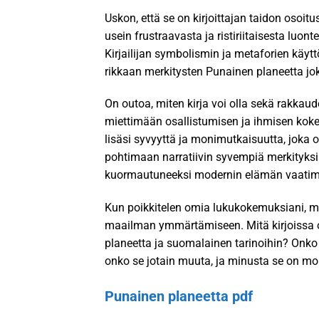
Uskon, että se on kirjoittajan taidon osoit
usein frustraavasta ja ristiriitaisesta luonte
Kirjailijan symbolismin ja metaforien käyttö
rikkaan merkitysten Punainen planeetta joka
On outoa, miten kirja voi olla sekä rakkaude
miettimään osallistumisen ja ihmisen kok
lisäsi syvyyttä ja monimutkaisuutta, joka o
pohtimaan narratiivin syvempiä merkityksi
kuormautuneeksi modernin elämän vaatimust
Kun poikkitelen omia lukukokemuksiani, mu
maailman ymmärtämiseen. Mitä kirjoissa o
planeetta ja suomalainen tarinoihin? Onko
onko se jotain muuta, ja minusta se on m
Punainen planeetta pdf