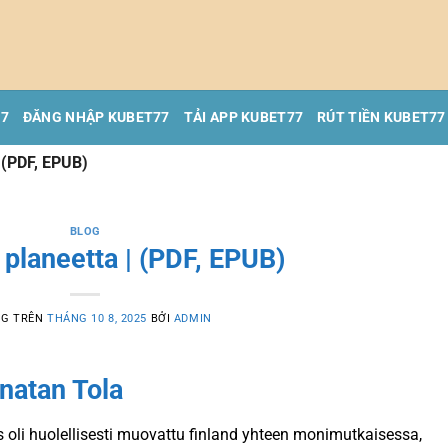
77
ĐĂNG NHẬP KUBET77
TẢI APP KUBET77
RÚT TIỀN KUBET77
 (PDF, EPUB)
BLOG
planeetta | (PDF, EPUB)
NG TRÊN
THÁNG 10 8, 2025
BỞI
ADMIN
natan Tola
s oli huolellisesti muovattu finland yhteen monimutkaisessa,