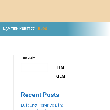
NẠP TIỀN KUBET77
BLOG
Tìm kiếm
TÌM
KIẾM
Recent Posts
Luật Chơi Poker Cơ Bản: