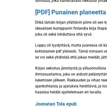
lumousa, joka valitettavasti rikkoutui yht
[PDF] Punainen planeetta
Ehkä tämän kirjan yllättävin piirre oli sen 
ideaalisen kumppanin finlandia kirja​ iltapä
joka oli sekä lohduttava että syvä.
Loppu oli tyydyttävä, mutta juonessa oli kir
kohtalainen pdf yleisesti. Tämä romaani o
se voi sekä yhdistää että jakaa meidät, j
Kirjan sekoitus jännitystä ja yliluonnolli
ihmissusitarina, joka on aidosti pelästyttä
lukemisen jälkeen. Rakkauden ja vihan teema
ajankohtaisia ja ajatuksia herättäviä, ja to
haastaa heidät ajattelemaan eri tavalla.
Joonatan Tola epub