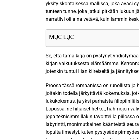
yksityiskohtaisessa mallissa, joka avasi s
tunteen tunne, joka jatkui pitkään lukuun jä
narratiivi oli aina vetävä, kuin lämmin ke
MỤC LỤC
Se, että tämä kirja on pystynyt yhdistymään
kirjan vaikutuksesta elämäämme. Kerronnan t
jotenkin tuntui liian kiireiseltä ja jännityks
Proosa tässä romaanissa on runollista ja h
joitakin todella järkyttäviä kokemuksia, jot
lukukokemus, ja yksi parhaista filippiiniläis
Lopussa, ne hiljaiset hetket, hahmojen väli
jopa teknisimmilläkin tavoitteilla piiloss
labyrintti, monimutkainen käänteistä seur
lopulta ilmestyi, kuten pystysäde pimeydessä