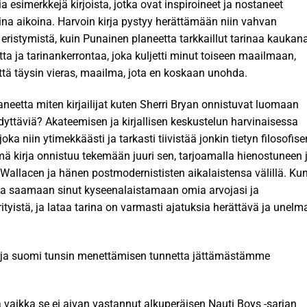
esimerkkejä kirjoista, jotka ovat inspiroineet ja nostaneet
keina aikoina. Harvoin kirja pystyy herättämään niin vahvan
i eristymistä, kuin Punainen planeetta tarkkaillut tarinaa kaukan
utta ja tarinankerrontaa, joka kuljetti minut toiseen maailmaan,
tä täysin vieras, maailma, jota en koskaan unohda.
neetta miten kirjailijat kuten Sherri Bryan onnistuvat luomaan
yydyttäviä? Akateemisen ja kirjallisen keskustelun harvinaisessa
a niin ytimekkäästi ja tarkasti tiivistää jonkin tietyn filosofise
ämä kirja onnistuu tekemään juuri sen, tarjoamalla hienostuneen 
 Wallacen ja hänen postmodernististen aikalaistensa välillä. Ku
 ja saamaan sinut kyseenalaistamaan omia arvojasi ja
rityistä, ja lataa tarina on varmasti ajatuksia herättävä ja unelm
kirja suomi tunsin menettämisen tunnetta jättämästämme
 vaikka se ei aivan vastannut alkuperäisen Nauti Boys -sarjan