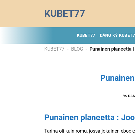
Chuyển
KUBET77
đến
nội
dung
KUBET77
ĐĂNG KÝ KUBET
KUBET77
-
BLOG
-
Punainen planeetta |
Punainen 
ĐÃ ĐĂ
Punainen planeetta : Joo
Tarina oli kuin romu, jossa jokainen ebook