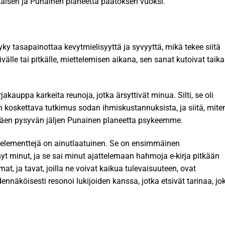
äkäisen ja Punainen planeetta päätöksen vuoksi.
kyky tasapainottaa kevytmielisyyttä ja syvyyttä, mikä tekee siitä
ivälle tai pitkälle, miettelemisen aikana, sen sanat kutoivat taika
jakauppa karkeita reunoja, jotka ärsyttivät minua. Silti, se oli
n koskettava tutkimus sodan ihmiskustannuksista, ja siitä, mite
ättäen pysyvän jäljen Punainen planeetta psykeemme.
sia elementtejä on ainutlaatuinen. Se on ensimmäinen
nyt minut, ja se sai minut ajattelemaan hahmoja e-kirja pitkään
t, ja tavat, joilla ne voivat kaikua tulevaisuuteen, ovat
dennäköisesti resonoi lukijoiden kanssa, jotka etsivät tarinaa, jo