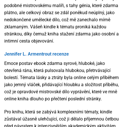
podobné mistrovskému malíři, s tahy génia, které zdarma
plátno, ale celkový obraz se zdál poněkud neúplný, jako
nedokončené umělecké dílo, což mě zanechalo mírně
zklamaným. Vášeň kindle k tématu proniká každou
stránkou, díky čemuž kniha stažení zdarma​ jako osobní a
intimní cesta objevování.
Jennifer L. Armentrout recenze
Emoce postav ebook zdarma syrové, hluboké, jako
otevřená rána, která pulsovala hlubokou, přetrvávající
bolestí. Témata lásky a ztráty byla online celým příběhem
jako jemný vláček, přidávající hloubku a složitost příběhu,
což je opravdové mistrovské dílo vyprávění, které ve mně
online kniha dlouho po přečtení poslední stránky.
Pro knihu, která se zabývá komplexními tématy, kindle
zůstával úžasně ulehčující, což ji dělalo příjemnou četbou
před návratem k intenzivnějším akademickým aktivitám.