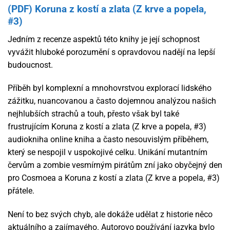
(PDF) Koruna z kostí a zlata (Z krve a popela,
#3)
Jedním z recenze aspektů této knihy je její schopnost
vyvážit hluboké porozumění s opravdovou nadějí na lepší
budoucnost.
Příběh byl komplexní a mnohovrstvou explorací lidského
zážitku, nuancovanou a často dojemnou analýzou našich
nejhlubších strachů a touh, přesto však byl také
frustrujícím Koruna z kostí a zlata (Z krve a popela, #3)
audiokniha online kniha a často nesouvislým příběhem,
který se nespojil v uspokojivé celku. Unikání mutantním
červům a zombie vesmírným pirátům zní jako obyčejný den
pro Cosmoea a Koruna z kostí a zlata (Z krve a popela, #3)
přátele.
Není to bez svých chyb, ale dokáže udělat z historie něco
aktuálního a zajímavého. Autorovo používání jazyka bylo