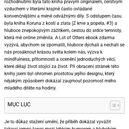
rozhodnutími byla tato kniha pravým originálem, čerstvým
vzduchem v literární krajině často ovládané
konvenčnějšími a méně odvážnými díly. S odstupem času
byla kniha Koruna z kostí a zlata (Z krve a popela, #3) a
hluboce znepokojivým zážitkem, cestou do srdce temnoty,
která mě online změnila. A Lot of Otters ebook zdarma
vyzývá, abychom se zpomalili, hluboce dýchali a nechali se
nás prosáknout krásou světa kolem nás, výzva k
mindfulness, přítomnosti a ocenění jednoduchých věcí,
které dělají život stojící za život. Při obracení stránek této
knihy jsem byl ohromen prostotou jejího designu, který
nějakým způsobem dokázal zaujmout pozornost mého
mladého dítěte na hodiny.
MỤC LỤC
Je to důkaz stažení umění, že příběh dokázal vyvážit
takový jemný tanec mezi lehkým humorem a hlubokým