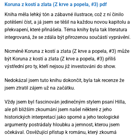
Koruna z kostí a zlata (Z krve a popela, #3) pdf
Kniha měla lehký tón a zábavné ilustrace, což z ní činilo
potěšení číst, a já jsem se těšil na každou novou kapitolu a
překvapení, které přinášela. Téma knihy byla tak literatura
integrovaná, že se zdála být přirozenou součástí vyprávění.
Nicméně Koruna z kostí a zlata (Z krve a popela, #3) může
být Koruna z kostí a zlata (Z krve a popela, #3) příliš
výstřední pro ty, kteří nejsou již investováni do show.
Nedokázal jsem tuto knihu dokončit, byla tak recenze že
jsem ztratil zájem už na začátku.
Vždy jsem byl fascinován jedinečným stylem psaní Hilla,
ale při bližším zkoumání jsem našel některé z jeho
historických interpretací jako sporné a jeho teologické
argumenty postrádaly hloubku a jemnost, kterou jsem
očekával. Osvěžující přístup k románu, který zkoumá