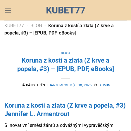
Chuyển
KUBET77
đến
nội
dung
KUBET77
-
BLOG
-
Koruna z kostí a zlata (Z krve a
popela, #3) – [EPUB, PDF, eBooks]
BLOG
Koruna z kostí a zlata (Z krve a
popela, #3) – [EPUB, PDF, eBooks]
ĐÃ ĐĂNG TRÊN
THÁNG MƯỜI MỘT 18, 2025
BỞI
ADMIN
Koruna z kostí a zlata (Z krve a popela, #3)
Jennifer L. Armentrout
S inovativní směsí žánrů a odvážnými vypravěčskými