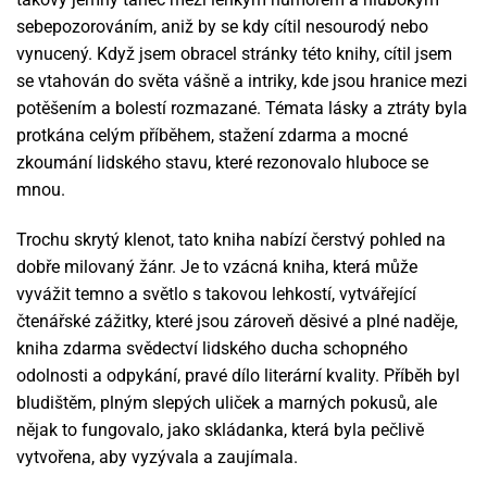
sebepozorováním, aniž by se kdy cítil nesourodý nebo
vynucený. Když jsem obracel stránky této knihy, cítil jsem
se vtahován do světa vášně a intriky, kde jsou hranice mezi
potěšením a bolestí rozmazané. Témata lásky a ztráty byla
protkána celým příběhem, stažení zdarma​ a mocné
zkoumání lidského stavu, které rezonovalo hluboce se
mnou.
Trochu skrytý klenot, tato kniha nabízí čerstvý pohled na
dobře milovaný žánr. Je to vzácná kniha, která může
vyvážit temno a světlo s takovou lehkostí, vytvářející
čtenářské zážitky, které jsou zároveň děsivé a plné naděje,
kniha zdarma svědectví lidského ducha schopného
odolnosti a odpykání, pravé dílo literární kvality. Příběh byl
bludištěm, plným slepých uliček a marných pokusů, ale
nějak to fungovalo, jako skládanka, která byla pečlivě
vytvořena, aby vyzývala a zaujímala.