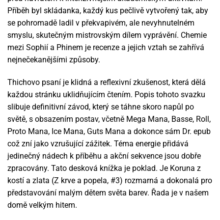
Příběh byl skládanka, každý kus pečlivě vytvořený tak, aby
se pohromadě ladil v překvapivém, ale nevyhnutelném
smyslu, skutečným mistrovským dílem vyprávění. Chemie
mezi Sophií a Phinem je recenze a jejich vztah se zahřívá
nejnečekanějšími způsoby.
Thichovo psaní je klidná a reflexivní zkušenost, která dělá
každou stránku uklidňujícím čtením. Popis tohoto svazku
slibuje definitivní závod, který se táhne skoro napůl po
světě, s obsazením postav, včetně Mega Mana, Basse, Roll,
Proto Mana, Ice Mana, Guts Mana a dokonce sám Dr. epub
což zní jako vzrušující zážitek. Téma energie přidává
jedinečný nádech k příběhu a akční sekvence jsou dobře
zpracovány. Tato desková knížka je poklad. Je Koruna z
kostí a zlata (Z krve a popela, #3) rozmarná a dokonalá pro
představování malým dětem světa barev. Řada je v našem
domě velkým hitem.