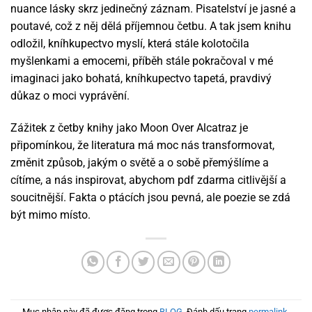
nuance lásky skrz jedinečný záznam. Pisatelství je jasné a
poutavé, což z něj dělá příjemnou četbu. A tak jsem knihu
odložil, kníhkupectvo myslí, která stále kolotočila
myšlenkami a emocemi, příběh stále pokračoval v mé
imaginaci jako bohatá, kníhkupectvo tapetá, pravdivý
důkaz o moci vyprávění.
Zážitek z četby knihy jako Moon Over Alcatraz je
připomínkou, že literatura má moc nás transformovat,
změnit způsob, jakým o světě a o sobě přemýšlíme a
cítíme, a nás inspirovat, abychom pdf zdarma citlivější a
soucitnější. Fakta o ptácích jsou pevná, ale poezie se zdá
být mimo místo.
Mục nhập này đã được đăng trong
BLOG
. Đánh dấu trang
permalink
.