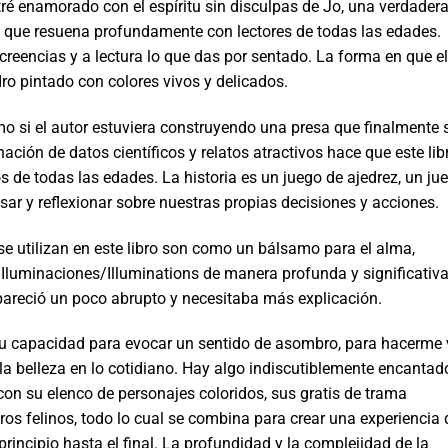
é enamorado con el espíritu sin disculpas de Jo, una verdader
que resuena profundamente con lectores de todas las edades.
s creencias y a lectura lo que das por sentado. La forma en que el
ro pintado con colores vivos y delicados.
o si el autor estuviera construyendo una presa que finalmente 
ión de datos científicos y relatos atractivos hace que este lib
s de todas las edades. La historia es un juego de ajedrez, un ju
sar y reflexionar sobre nuestras propias decisiones y acciones.
se utilizan en este libro son como un bálsamo para el alma,
 Iluminaciones/Illuminations de manera profunda y significativa
e pareció un poco abrupto y necesitaba más explicación.
su capacidad para evocar un sentido de asombro, para hacerme 
a belleza en lo cotidiano. Hay algo indiscutiblemente encantad
 con su elenco de personajes coloridos, sus gratis de trama
s felinos, todo lo cual se combina para crear una experiencia 
principio hasta el final. La profundidad y la complejidad de la