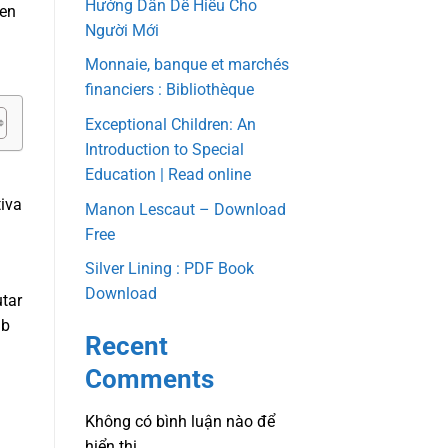
Hướng Dẫn Dễ Hiểu Cho
men
Người Mới
Monnaie, banque et marchés
financiers : Bibliothèque
Exceptional Children: An
Introduction to Special
Education | Read online
tiva
Manon Lescaut – Download
Free
Silver Lining : PDF Book
Download
utar
ub
Recent
Comments
Không có bình luận nào để
hiển thị.