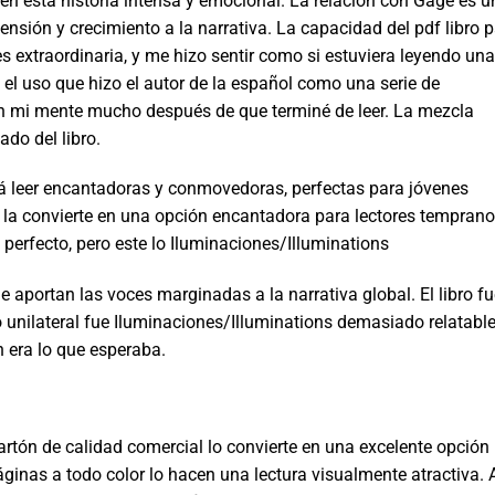
en esta historia intensa y emocional. La relación con Gage es u
sión y crecimiento a la narrativa. La capacidad del pdf libro 
es extraordinaria, y me hizo sentir como si estuviera leyendo una
el uso que hizo el autor de la español como una serie de
n mi mente mucho después de que terminé de leer. La mezcla
ado del libro.
 leer encantadoras y conmovedoras, perfectas para jóvenes
va la convierte en una opción encantadora para lectores temprano
n perfecto, pero este lo Iluminaciones/Illuminations
ue aportan las voces marginadas a la narrativa global. El libro f
 unilateral fue Iluminaciones/Illuminations demasiado relatable
 era lo que esperaba.
cartón de calidad comercial lo convierte en una excelente opción
áginas a todo color lo hacen una lectura visualmente atractiva. 