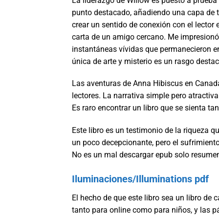
La liderazgo de Willow es puesto a prueba 
punto destacado, añadiendo una capa de ten
crear un sentido de conexión con el lector 
carta de un amigo cercano. Me impresionó 
instantáneas vívidas que permanecieron e
única de arte y misterio es un rasgo destac
Las aventuras de Anna Hibiscus en Canadá
lectores. La narrativa simple pero atracti
Es raro encontrar un libro que se sienta ta
Este libro es un testimonio de la riqueza q
un poco decepcionante, pero el sufrimiento
No es un mal descargar epub solo resumen
Iluminaciones/Illuminations pdf
El hecho de que este libro sea un libro de 
tanto para online como para niños, y las p