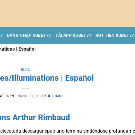
77
ĐĂNG NHẬP KUBET77
TẢI APP KUBET77
RÚT TIỀN KUBET77
nations | Español
BLOG
es/Illuminations | Español
NG TRÊN
THÁNG 9 1, 2025
BỞI
ADMIN
ions Arthur Rimbaud
en ejecutada descargar epub uno termina sintiéndose profundame