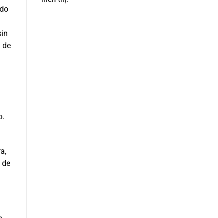
ido
sin
n de
o.
a,
s de