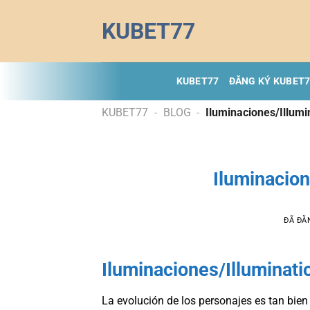
Chuyển
KUBET77
đến
nội
dung
KUBET77
ĐĂNG KÝ KUBET
KUBET77
-
BLOG
-
Iluminaciones/Illumi
Iluminacion
ĐÃ ĐĂ
Iluminaciones/Illuminat
La evolución de los personajes es tan bi