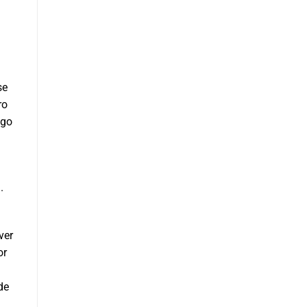
a
se
ro
ego
.
ver
or
de