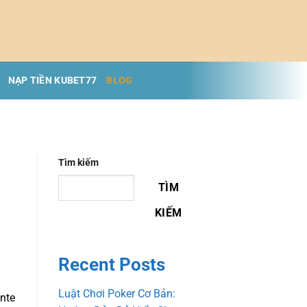
NẠP TIỀN KUBET77
BLOG
Tìm kiếm
TÌM
KIẾM
Recent Posts
Luật Chơi Poker Cơ Bản:
nte