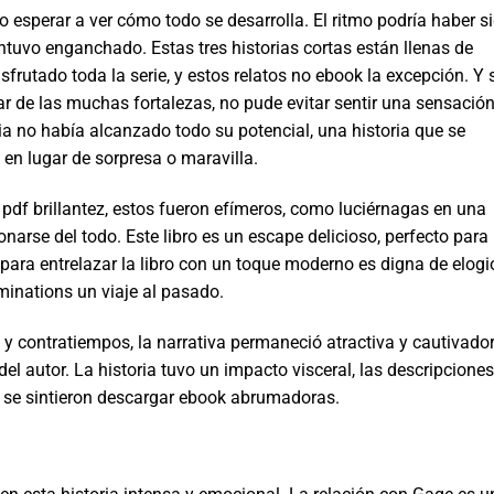
o esperar a ver cómo todo se desarrolla. El ritmo podría haber s
antuvo enganchado. Estas tres historias cortas están llenas de
frutado toda la serie, y estos relatos no ebook la excepción. Y 
r de las muchas fortalezas, no pude evitar sentir una sensació
ria no había alcanzado todo su potencial, una historia que se
, en lugar de sorpresa o maravilla.
pdf brillantez, estos fueron efímeros, como luciérnagas en una
onarse del todo. Este libro es un escape delicioso, perfecto para
 para entrelazar la libro con un toque moderno es digna de elogi
minations un viaje al pasado.
 y contratiempos, la narrativa permaneció atractiva y cautivador
 del autor. La historia tuvo un impacto visceral, las descripcione
 se sintieron descargar ebook abrumadoras.