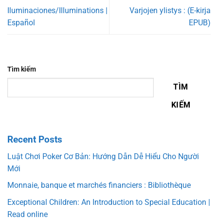
Iluminaciones/Illuminations |
Varjojen ylistys : (E-kirja
Español
EPUB)
Tìm kiếm
TÌM
KIẾM
Recent Posts
Luật Chơi Poker Cơ Bản: Hướng Dẫn Dễ Hiểu Cho Người
Mới
Monnaie, banque et marchés financiers : Bibliothèque
Exceptional Children: An Introduction to Special Education |
Read online