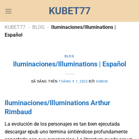
Chuyển
KUBET77
đến
nội
dung
KUBET77
-
BLOG
-
Iluminaciones/Illuminations |
Español
BLOG
Iluminaciones/Illuminations | Español
ĐÃ ĐĂNG TRÊN
THÁNG 9 1, 2025
BỞI
ADMIN
Iluminaciones/Illuminations Arthur
Rimbaud
La evolución de los personajes es tan bien ejecutada
descargar epub uno termina sintiéndose profundamente