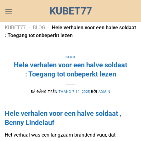
Chuyển
KUBET77
đến
nội
dung
KUBET77
-
BLOG
-
Hele verhalen voor een halve soldaat
: Toegang tot onbeperkt lezen
BLOG
Hele verhalen voor een halve soldaat
: Toegang tot onbeperkt lezen
ĐÃ ĐĂNG TRÊN
THÁNG 7 11, 2025
BỞI
ADMIN
Hele verhalen voor een halve soldaat ,
Benny Lindelauf
Het verhaal was een langzaam brandend vuur, dat