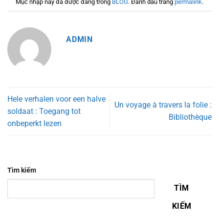
Mục nhập này đã được đăng trong
BLOG
. Đánh dấu trang
permalink
.
ADMIN
Hele verhalen voor een halve
Un voyage à travers la folie :
soldaat : Toegang tot
Bibliothèque
onbeperkt lezen
Tìm kiếm
TÌM
KIẾM