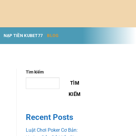
NẠP TIỀN KUBET77
BLOG
Tìm kiếm
TÌM
KIẾM
Recent Posts
Luật Chơi Poker Cơ Bản: