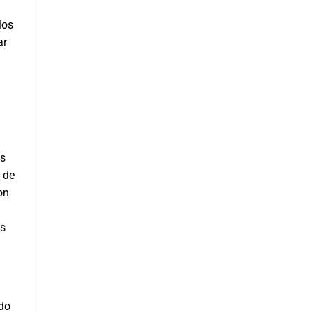
los
ar
es
 de
on
os
ndo