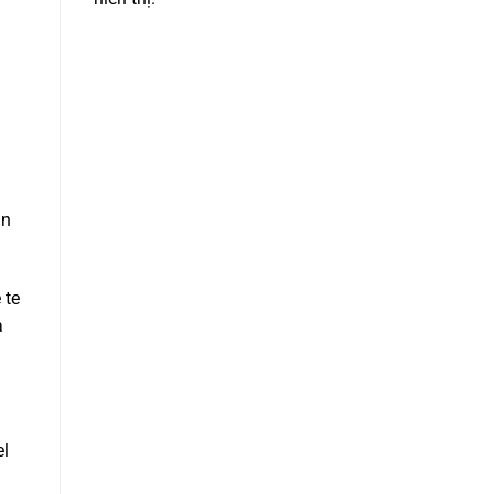
an
 te
a
el