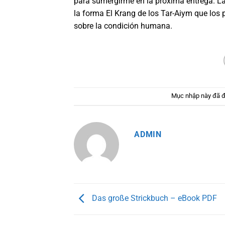
para sumergirme en la próxima entrega. La 
la forma El Krang de los Tar-Aiym que los
sobre la condición humana.
Mục nhập này đã 
ADMIN
Das große Strickbuch – eBook PDF