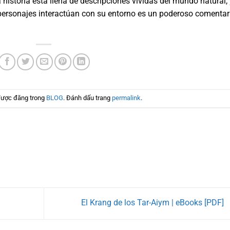
historia está llena de descripciones vívidas del mundo natural, 
 personajes interactúan con su entorno es un poderoso comentar
được đăng trong
BLOG
. Đánh dấu trang
permalink
.
El Krang de los Tar-Aiym | eBooks [PDF]