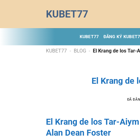
Chuyển
KUBET77
đến
nội
dung
KUBET77
ĐĂNG KÝ KUBET
KUBET77
-
BLOG
-
El Krang de los Tar-
El Krang de 
ĐÃ ĐĂ
El Krang de los Tar-Aiym 
Alan Dean Foster