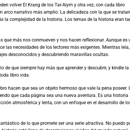
eden volver El Krang de los Tar-Aiym y otra vez, con cada libro
un arco narrativo más amplio. La delicadeza con la que se tratan
la complejidad de la historia. Los temas de la historia eran ta
as que más nos conmueven y nos hacen reflexionar. Aunque es 
ace las necesidades de los lectores más exigentes. Mientras leía,
sajes desconocidos y descubriendo maravillas ocultas.
io de que siempre hay más que aprender y descubrir, y kindle la
oda libro vida.
 libro hacen que sea un objeto hermoso que vale la pena poseer. 
iendo que cada página sea una nueva aventura. Es una historia
ficción atmosférica y lenta, con un enfoque en el desarrollo de lo
fantástico de lo que promete ser una serie atractiva. No puedo p