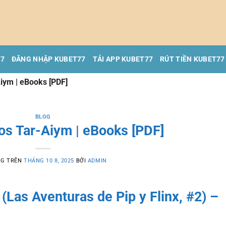
77
ĐĂNG NHẬP KUBET77
TẢI APP KUBET77
RÚT TIỀN KUBET77
Aiym | eBooks [PDF]
BLOG
los Tar-Aiym | eBooks [PDF]
NG TRÊN
THÁNG 10 8, 2025
BỞI
ADMIN
(Las Aventuras de Pip y Flinx, #2) –