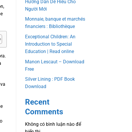
Hướng Dẫn Dễ Hiểu Cho
n,
Người Mới
ue
Monnaie, banque et marchés
financiers : Bibliothèque
Exceptional Children: An
Introduction to Special
Education | Read online
ra.
Manon Lescaut – Download
a
Free
Silver Lining : PDF Book
iva
Download
Recent
me
Comments
do
Không có bình luận nào để
hiển thị.