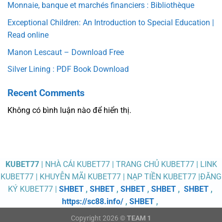
Monnaie, banque et marchés financiers : Bibliothèque
Exceptional Children: An Introduction to Special Education |
Read online
Manon Lescaut – Download Free
Silver Lining : PDF Book Download
Recent Comments
Không có bình luận nào để hiển thị.
KUBET77
| NHÀ CÁI KUBET77 | TRANG CHỦ KUBET77 | LINK
KUBET77 | KHUYỄN MÃI KUBET77 | NẠP TIỀN KUBET77 |ĐĂNG
KÝ KUBET77 |
SHBET
,
SHBET
,
SHBET
,
SHBET
,
SHBET
,
https://sc88.info/
,
SHBET
,
Copyright 2026 ©
TEAM 1