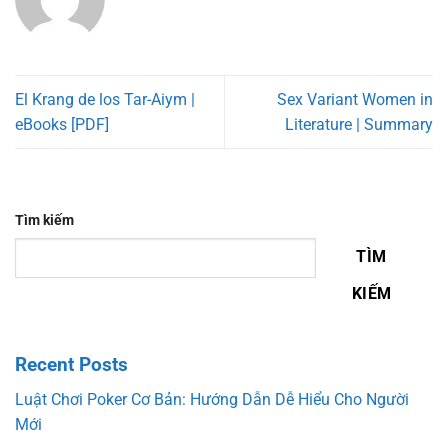
El Krang de los Tar-Aiym |
Sex Variant Women in
eBooks [PDF]
Literature | Summary
Tìm kiếm
TÌM
KIẾM
Recent Posts
Luật Chơi Poker Cơ Bản: Hướng Dẫn Dễ Hiểu Cho Người
Mới