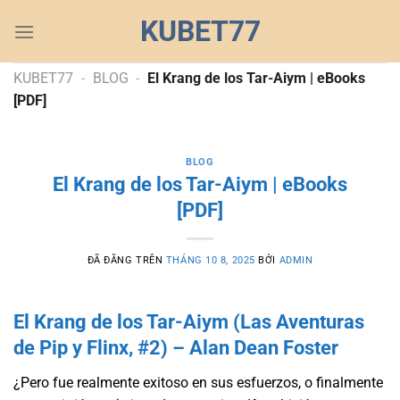
Chuyển
KUBET77
đến
nội
dung
KUBET77
-
BLOG
-
El Krang de los Tar-Aiym | eBooks
[PDF]
BLOG
El Krang de los Tar-Aiym | eBooks
[PDF]
ĐÃ ĐĂNG TRÊN
THÁNG 10 8, 2025
BỞI
ADMIN
El Krang de los Tar-Aiym (Las Aventuras
de Pip y Flinx, #2) – Alan Dean Foster
¿Pero fue realmente exitoso en sus esfuerzos, o finalmente