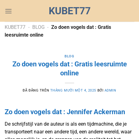
Chuyển
KUBET77
đến
nội
dung
KUBET77
-
BLOG
-
Zo doen vogels dat : Gratis
leesruimte online
BLOG
Zo doen vogels dat : Gratis leesruimte
online
ĐÃ ĐĂNG TRÊN
THÁNG MƯỜI MỘT 4, 2025
BỞI
ADMIN
Zo doen vogels dat : Jennifer Ackerman
De schrijfstijl van de auteur is als een tijdmachine, die je
transporteert naar een andere tijd, een andere wereld, waar