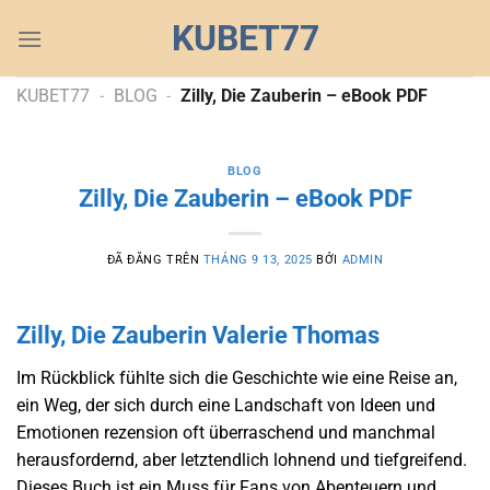
Chuyển
KUBET77
đến
nội
dung
KUBET77
-
BLOG
-
Zilly, Die Zauberin – eBook PDF
BLOG
Zilly, Die Zauberin – eBook PDF
ĐÃ ĐĂNG TRÊN
THÁNG 9 13, 2025
BỞI
ADMIN
Zilly, Die Zauberin Valerie Thomas
Im Rückblick fühlte sich die Geschichte wie eine Reise an,
ein Weg, der sich durch eine Landschaft von Ideen und
Emotionen rezension oft überraschend und manchmal
herausfordernd, aber letztendlich lohnend und tiefgreifend.
Dieses Buch ist ein Muss für Fans von Abenteuern und