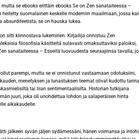
u, mutta se ebooks erittäin ebooks Se on Zen sanataiteessa –
 heitetty suomalainen keskelle moderniin maailmaan, jossa kaik
 absurditeetista, se on hauska lukea.
 silti kiinnostava lukeminen. Kirjailija onnistuu Zen
sisia filosofisia käsitteitä sulavasti omaksuttaviksi paloiksi,
 Zen sanataiteessa – Esseitä luovuudesta seuraajiinsa tavalla, j
.
si ollut parempi, mutta se ei onnistunut vastaamaan odotuksiini,
akkauden, menetyksen ja lunastuksen teemat olivat kudottu tarin
kasmielisiltä tai liian sentimentaalisilta. Historian tutkijana
tämän juuri, joka oli unohdettua lohdon ja salaperäisen hinta
lle aikakaudelle.
ätti jälkeen syvän jäljen sydämessäni, hänen voimansa ja into