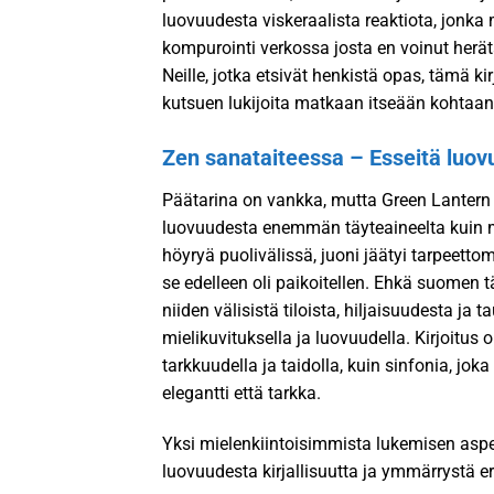
luovuudesta viskeraalista reaktiota, jonka 
kompurointi verkossa josta en voinut herätä
Neille, jotka etsivät henkistä opas, tämä k
kutsuen lukijoita matkaan itseään kohtaan 
Zen sanataiteessa – Esseitä luov
Päätarina on vankka, mutta Green Lantern 
luovuudesta enemmän täyteaineelta kuin merk
höyryä puolivälissä, juoni jäätyi tarpeettom
se edelleen oli paikoitellen. Ehkä suomen t
niiden välisistä tiloista, hiljaisuudesta ja
mielikuvituksella ja luovuudella. Kirjoitus o
tarkkuudella ja taidolla, kuin sinfonia, jo
elegantti että tarkka.
Yksi mielenkiintoisimmista lukemisen aspe
luovuudesta kirjallisuutta ja ymmärrystä eri