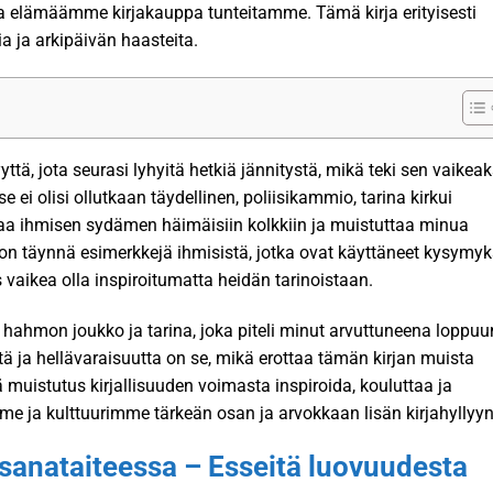
 elämäämme kirjakauppa tunteitamme. Tämä kirja erityisesti
a ja arkipäivän haasteita.
syyttä, jota seurasi lyhyitä hetkiä jännitystä, mikä teki sen vaikeak
e ei olisi ollutkaan täydellinen, poliisikammio, tarina kirkui
staa ihmisen sydämen häimäisiin kolkkiin ja muistuttaa minua
 on täynnä esimerkkejä ihmisistä, jotka ovat käyttäneet kysymyk
vaikea olla inspiroitumatta heidän tarinoistaan.
n hahmon joukko ja tarina, joka piteli minut arvuttuneena loppuu
ystä ja hellävaraisuutta on se, mikä erottaa tämän kirjan muista
 muistutus kirjallisuuden voimasta inspiroida, kouluttaa ja
me ja kulttuurimme tärkeän osan ja arvokkaan lisän kirjahyllyyn
 sanataiteessa – Esseitä luovuudesta