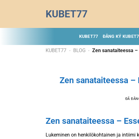
Chuyển
KUBET77
đến
nội
dung
KUBET77
ĐĂNG KÝ KUBET
KUBET77
-
BLOG
-
Zen sanataiteessa – 
Zen sanataiteessa – E
ĐÃ ĐĂN
Zen sanataiteessa – Ess
Lukeminen on henkilökohtainen ja intiimi