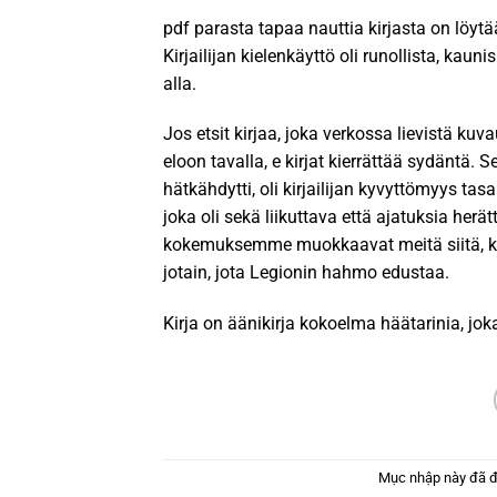
pdf parasta tapaa nauttia kirjasta on löytää
Kirjailijan kielenkäyttö oli runollista, kaun
alla.
Jos etsit kirjaa, joka verkossa lievistä ku
eloon tavalla, e kirjat​ kierrättää sydäntä.
hätkähdytti, oli kirjailijan kyvyttömyys ta
joka oli sekä liikuttava että ajatuksia her
kokemuksemme muokkaavat meitä siitä, ke
jotain, jota Legionin hahmo edustaa.
Kirja on äänikirja kokoelma häätarinia, joka
Mục nhập này đã 