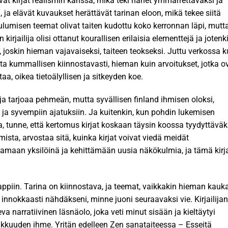
livat kirjat realismin kanssa, mikä teki hänet ymmärrettäväksi ja
a, ja elävät kuvaukset herättävät tarinan eloon, mikä tekee siitä
uulumisen teemat olivat taiten kudottu koko kerronnan läpi, mutt
kirjailija olisi ottanut kourallisen erilaisia elementtejä ja jotenk
oskin hieman vajavaiseksi, taiteen teokseksi. Juttu verkossa k
tta kummallisen kiinnostavasti, hieman kuin arvoitukset, jotka o
aa, oikea tietoälyllisen ja sitkeyden koe.
irja tarjoaa pehmeän, mutta syvällisen finland ihmisen oloksi,
ja syvempiin ajatuksiin. Ja kuitenkin, kun pohdin lukemisen
a, tunne, että kertomus kirjat koskaan täysin koossa tyydyttäväk
sta, arvostaa sitä, kuinka kirjat voivat viedä meidät
svamaan yksilöinä ja kehittämään uusia näkökulmia, ja tämä kirj
appiin. Tarina on kiinnostava, ja teemat, vaikkakin hieman kauk
 innokkaasti nähdäkseni, minne juoni seuraavaksi vie. Kirjailijan
eva narratiivinen läsnäolo, joka veti minut sisään ja kieltäytyi
hjakkuuden ihme. Yritän edelleen Zen sanataiteessa – Esseitä