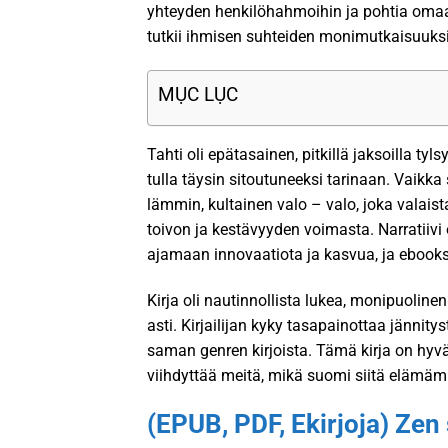
yhteyden henkilöhahmoihin ja pohtia omaa
tutkii ihmisen suhteiden monimutkaisuuksi
MỤC LỤC
Tahti oli epätasainen, pitkillä jaksoilla tyl
tulla täysin sitoutuneeksi tarinaan. Vaikka s
lämmin, kultainen valo – valo, joka valai
toivon ja kestävyyden voimasta. Narratiivi
ajamaan innovaatiota ja kasvua, ja ebooks 
Kirja oli nautinnollista lukea, monipuoline
asti. Kirjailijan kyky tasapainottaa jännit
saman genren kirjoista. Tämä kirja on hyvä
viihdyttää meitä, mikä suomi siitä elämäm
(EPUB, PDF, Ekirjoja) Zen