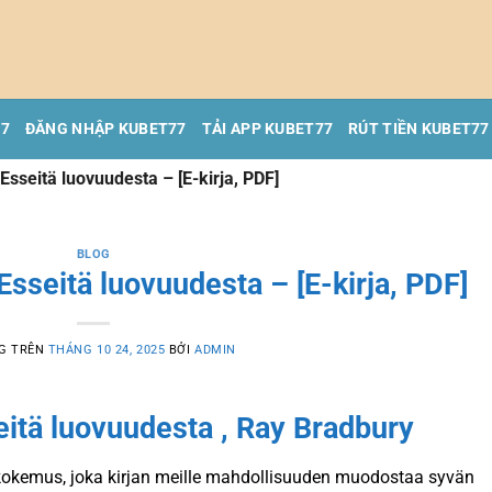
77
ĐĂNG NHẬP KUBET77
TẢI APP KUBET77
RÚT TIỀN KUBET77
Esseitä luovuudesta – [E-kirja, PDF]
BLOG
sseitä luovuudesta – [E-kirja, PDF]
G TRÊN
THÁNG 10 24, 2025
BỞI
ADMIN
eitä luovuudesta , Ray Bradbury
 kokemus, joka kirjan meille mahdollisuuden muodostaa syvän