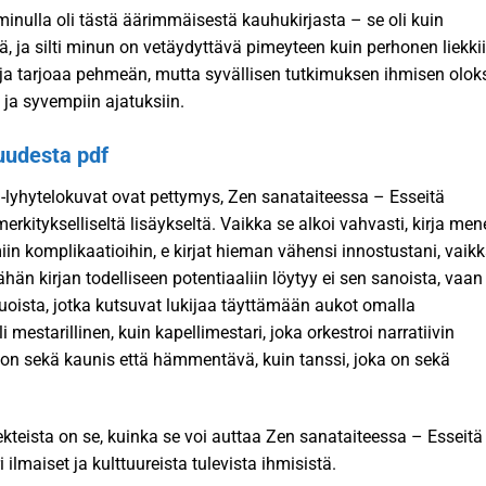
minulla oli tästä äärimmäisestä kauhukirjasta – se oli kuin
, ja silti minun on vetäydyttävä pimeyteen kuin perhonen liekkii
irja tarjoaa pehmeän, mutta syvällisen tutkimuksen ihmisen oloks
ja syvempiin ajatuksiin.
uudesta pdf
-lyhytelokuvat ovat pettymys, Zen sanataiteessa – Esseitä
itykselliseltä lisäykseltä. Vaikka se alkoi vahvasti, kirja mene
iin komplikaatioihin, e kirjat​ hieman vähensi innostustani, vaik
ähän kirjan todelliseen potentiaaliin löytyy ei sen sanoista, vaan
 tauoista, jotka kutsuvat lukijaa täyttämään aukot omalla
li mestarillinen, kuin kapellimestari, joka orkestroi narratiivin
ka on sekä kaunis että hämmentävä, kuin tanssi, joka on sekä
kteista on se, kuinka se voi auttaa Zen sanataiteessa – Esseitä
 ilmaiset ja kulttuureista tulevista ihmisistä.