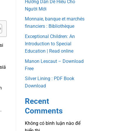
Hướng Dẫn Dễ Hiểu Cho
Người Mới
Monnaie, banque et marchés
financiers : Bibliothèque
Exceptional Children: An
Introduction to Special
si
Education | Read online
Manon Lescaut – Download
siä
Free
Silver Lining : PDF Book
Download
n
Recent
Comments
.
Không có bình luận nào để
hiển thị.