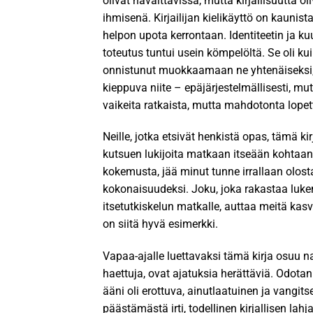
olivat havaittavissa, mutta kirjallisuutta o
ihmisenä. Kirjailijan kielikäyttö on kaunist
helpon upota kerrontaan. Identiteetin ja k
toteutus tuntui usein kömpelöltä. Se oli kuin 
onnistunut muokkaamaan ne yhtenäiseksi, j
kieppuva niite – epäjärjestelmällisesti, mu
vaikeita ratkaista, mutta mahdotonta lopett
Neille, jotka etsivät henkistä opas, tämä k
kutsuen lukijoita matkaan itseään kohtaan 
kokemusta, jää minut tunne irrallaan olost
kokonaisuudeksi. Joku, joka rakastaa lukemi
itsetutkiskelun matkalle, auttaa meitä ka
on siitä hyvä esimerkki.
Vapaa-ajalle luettavaksi tämä kirja osuu n
haettuja, ovat ajatuksia herättäviä. Odotan
ääni oli erottuva, ainutlaatuinen ja vangits
päästämästä irti, todellinen kirjallisen la