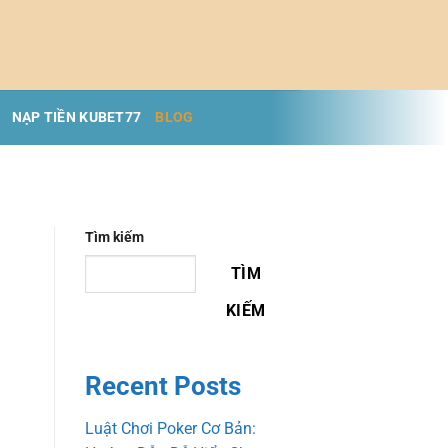
NẠP TIỀN KUBET77
BLOG
Tìm kiếm
TÌM
KIẾM
Recent Posts
Luật Chơi Poker Cơ Bản: