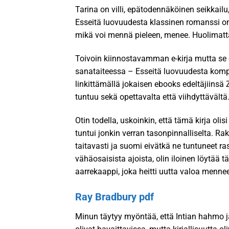
Tarina on villi, epätodennäköinen seikkail
Esseitä luovuudesta klassinen romanssi on
mikä voi mennä pieleen, menee. Huolimatta
Toivoin kiinnostavamman e-kirja mutta se on
sanataiteessa – Esseitä luovuudesta komplek
linkittämällä jokaisen ebooks edeltäjiinsä
tuntuu sekä opettavalta että viihdyttävältä
Otin todella, uskoinkin, että tämä kirja oli
tuntui jonkin verran tasonpinnalliselta. R
taitavasti ja suomi eivätkä ne tuntuneet ras
vähäosaisista ajoista, olin iloinen löytää 
aarrekaappi, joka heitti uutta valoa mennee
Ray Bradbury pdf
Minun täytyy myöntää, että Intian hahmo j