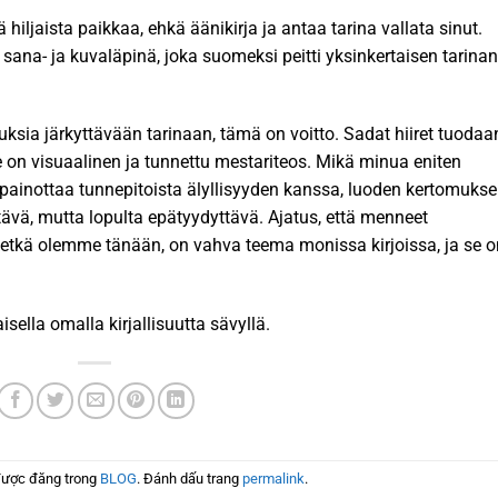
 hiljaista paikkaa, ehkä äänikirja ja antaa tarina vallata sinut.
is sana- ja kuvaläpinä, joka suomeksi peitti yksinkertaisen tarinan
vauksia järkyttävään tarinaan, tämä on voitto. Sadat hiiret tuodaa
 Se on visuaalinen ja tunnettu mestariteos. Mikä minua eniten
sapainottaa tunnepitoista älyllisyyden kanssa, luoden kertomukse
ättävä, mutta lopulta epätyydyttävä. Ajatus, että menneet
tkä olemme tänään, on vahva teema monissa kirjoissa, ja se o
isella omalla kirjallisuutta sävyllä.
được đăng trong
BLOG
. Đánh dấu trang
permalink
.