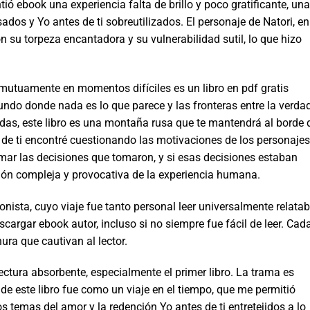
ntió ebook una experiencia falta de brillo y poco gratificante, una
dos y Yo antes de ti sobreutilizados. El personaje de Natori, en
con su torpeza encantadora y su vulnerabilidad sutil, lo que hizo
utuamente en momentos difíciles es un libro en pdf gratis
ndo donde nada es lo que parece y las fronteras entre la verda
as, este libro es una montaña rusa que te mantendrá al borde 
s de ti encontré cuestionando las motivaciones de los personajes
ar las decisiones que tomaron, y si esas decisiones estaban
ión compleja y provocativa de la experiencia humana.
nista, cuyo viaje fue tanto personal leer universalmente relatab
cargar ebook autor, incluso si no siempre fue fácil de leer. Cad
nura que cautivan al lector.
 lectura absorbente, especialmente el primer libro. La trama es
de este libro fue como un viaje en el tiempo, que me permitió
os temas del amor y la redención Yo antes de ti entretejidos a lo