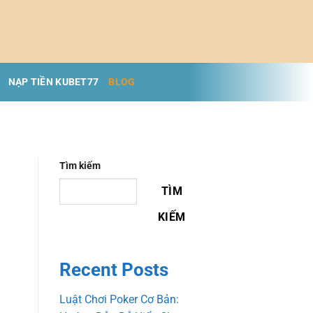
NẠP TIỀN KUBET77
BLOG
Tìm kiếm
TÌM
KIẾM
Recent Posts
Luật Chơi Poker Cơ Bản: