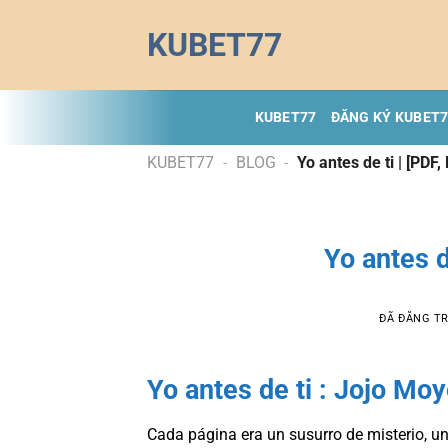
Chuyển
KUBET77
đến
nội
dung
KUBET77
ĐĂNG KÝ KUBET
KUBET77
-
BLOG
-
Yo antes de ti | [PDF
Yo antes d
ĐÃ ĐĂNG T
Yo antes de ti : Jojo Mo
Cada página era un susurro de misterio, u