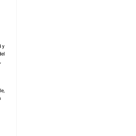
d y
del
,
le,
a