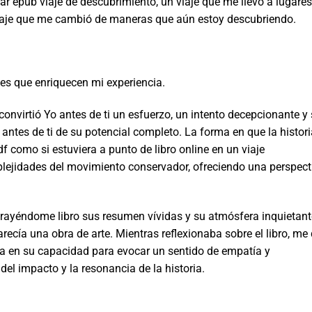
ar epub viaje de descubrimiento, un viaje que me llevó a lugares
iaje que me cambió de maneras que aún estoy descubriendo.
les que enriquecen mi experiencia.
 convirtió Yo antes de ti un esfuerzo, un intento decepcionante y 
Yo antes de ti de su potencial completo. La forma en que la histor
como si estuviera a punto de libro online​ en un viaje
lejidades del movimiento conservador, ofreciendo una perspect
atrayéndome libro sus resumen vívidas y su atmósfera inquietant
recía una obra de arte. Mientras reflexionaba sobre el libro, me 
a en su capacidad para evocar un sentido de empatía y
el impacto y la resonancia de la historia.