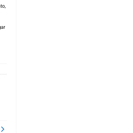
to,
gar