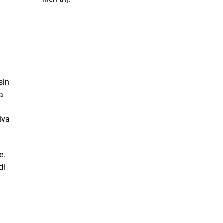
sin
ia
iva
e.
di