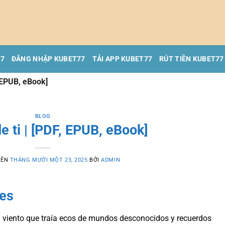
77
ĐĂNG NHẬP KUBET77
TẢI APP KUBET77
RÚT TIỀN KUBET77
, EPUB, eBook]
BLOG
e ti | [PDF, EPUB, eBook]
RÊN
THÁNG MƯỜI MỘT 23, 2025
BỞI
ADMIN
yes
n viento que traía ecos de mundos desconocidos y recuerdos