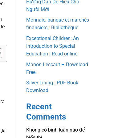
Hướng Dẫn Dễ Hiểu Cho
es
Người Mới
n
Monnaie, banque et marchés
nte
financiers : Bibliothèque
Exceptional Children: An
Introduction to Special
Education | Read online
Manon Lescaut – Download
Free
Silver Lining : PDF Book
Download
era
Recent
Comments
Không có bình luận nào để
 Al
hiển thị.