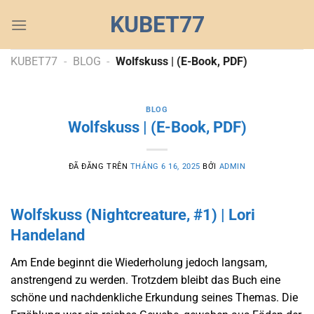
Chuyển
KUBET77
đến
nội
dung
KUBET77
-
BLOG
-
Wolfskuss | (E-Book, PDF)
BLOG
Wolfskuss | (E-Book, PDF)
ĐÃ ĐĂNG TRÊN
THÁNG 6 16, 2025
BỞI
ADMIN
Wolfskuss (Nightcreature, #1) | Lori
Handeland
Am Ende beginnt die Wiederholung jedoch langsam,
anstrengend zu werden. Trotzdem bleibt das Buch eine
schöne und nachdenkliche Erkundung seines Themas. Die