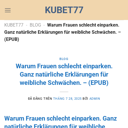
Chuyển
KUBET77
đến
nội
dung
KUBET77
-
BLOG
-
Warum Frauen schlecht einparken.
Ganz natürliche Erklärungen für weibliche Schwächen. –
(EPUB)
BLOG
Warum Frauen schlecht einparken.
Ganz natürliche Erklärungen für
weibliche Schwächen. – (EPUB)
ĐÃ ĐĂNG TRÊN
THÁNG 7 28, 2025
BỞI
ADMIN
Warum Frauen schlecht einparken. Ganz
natürliche Erklärungen für weibliche