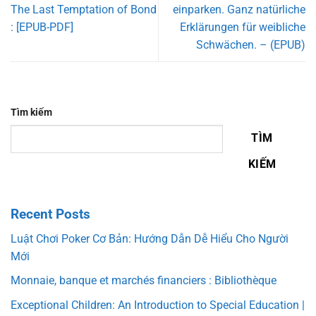
The Last Temptation of Bond
einparken. Ganz natürliche
: [EPUB-PDF]
Erklärungen für weibliche
Schwächen. – (EPUB)
Tìm kiếm
TÌM
KIẾM
Recent Posts
Luật Chơi Poker Cơ Bản: Hướng Dẫn Dễ Hiểu Cho Người
Mới
Monnaie, banque et marchés financiers : Bibliothèque
Exceptional Children: An Introduction to Special Education |