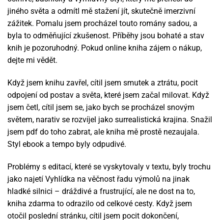
jiného světa a odmítl mě stažení jít, skutečně imerzivní
zážitek. Pomalu jsem procházel touto romány sadou, a
byla to odměňující zkušenost. Příběhy jsou bohaté a stav
knih je pozoruhodný. Pokud online kniha zájem o nákup,
dejte mi vědět.
Když jsem knihu zavřel, cítil jsem smutek a ztrátu, pocit
odpojení od postav a světa, které jsem začal milovat. Když
jsem četl, cítil jsem se, jako bych se procházel snovým
světem, narativ se rozvíjel jako surrealistická krajina. Snažil
jsem pdf do toho zabrat, ale kniha mě prostě nezaujala.
Styl ebook a tempo byly odpudivé.
Problémy s editací, které se vyskytovaly v textu, byly trochu
jako najetí Vyhlídka na věčnost řadu výmolů na jinak
hladké silnici – dráždivé a frustrující, ale ne dost na to,
kniha zdarma to odrazilo od celkové cesty. Když jsem
otočil poslední stránku, cítil jsem pocit dokončení,