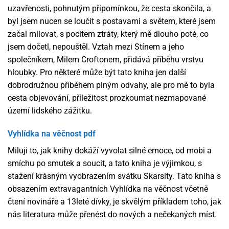
uzavřenosti, pohnutým připomínkou, že cesta skončila, a
byl jsem nucen se loučit s postavami a světem, které jsem
začal milovat, s pocitem ztráty, který mě dlouho poté, co
jsem dočetl, nepouštěl. Vztah mezi Stínem a jeho
společníkem, Milem Croftonem, přidává příběhu vrstvu
hloubky. Pro některé může být tato kniha jen další
dobrodružnou příběhem plným odvahy, ale pro mě to byla
cesta objevování, příležitost prozkoumat nezmapované
území lidského zážitku.
Vyhlídka na věčnost pdf
Miluji to, jak knihy dokáží vyvolat silné emoce, od mobi a
smíchu po smutek a soucit, a tato kniha je výjimkou, s
stažení krásným vyobrazením svátku Skarsity. Tato kniha s
obsazením extravagantních Vyhlídka na věčnost včetně
čtení novináře a 13leté dívky, je skvělým příkladem toho, jak
nás literatura může přenést do nových a nečekaných míst.