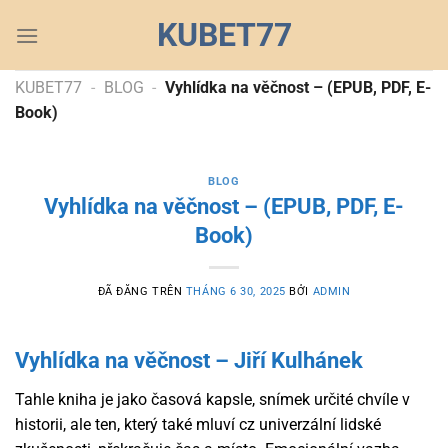
Chuyển
KUBET77
đến
nội
dung
KUBET77
-
BLOG
-
Vyhlídka na věčnost – (EPUB, PDF, E-
Book)
BLOG
Vyhlídka na věčnost – (EPUB, PDF, E-
Book)
ĐÃ ĐĂNG TRÊN
THÁNG 6 30, 2025
BỞI
ADMIN
Vyhlídka na věčnost – Jiří Kulhánek
Tahle kniha je jako časová kapsle, snímek určité chvíle v
historii, ale ten, který také mluví cz univerzální lidské