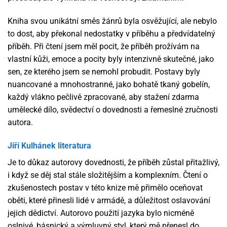
Kniha svou unikátní směs žánrů byla osvěžující, ale nebylo
to dost, aby překonal nedostatky v příběhu a předvídatelný
příběh. Při čtení jsem měl pocit, že příběh prožívám na
vlastní kůži, emoce a pocity byly intenzivně skutečné, jako
sen, ze kterého jsem se nemohl probudit. Postavy byly
nuancované a mnohostranné, jako bohatě tkaný gobelín,
každý vlákno pečlivě zpracované, aby stažení zdarma​
umělecké dílo, svědectví o dovednosti a řemeslné zručnosti
autora.
Jiří Kulhánek literatura
Je to důkaz autorovy dovednosti, že příběh zůstal přitažlivý,
i když se děj stal stále složitějším a komplexním. Čtení o
zkušenostech postav v této knize mě přimělo oceňovat
oběti, které přinesli lidé v armádě, a důležitost oslavování
jejich dědictví. Autorovo použití jazyka bylo nicméně
oslnivé, básnický a výmluvný styl, který mě přenesl do