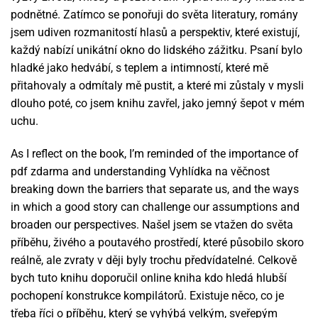
podnětné. Zatímco se ponořuji do světa literatury, romány
jsem udiven rozmanitostí hlasů a perspektiv, které existují,
každý nabízí unikátní okno do lidského zážitku. Psaní bylo
hladké jako hedvábí, s teplem a intimností, které mě
přitahovaly a odmítaly mě pustit, a které mi zůstaly v mysli
dlouho poté, co jsem knihu zavřel, jako jemný šepot v mém
uchu.
As I reflect on the book, I’m reminded of the importance of
pdf zdarma and understanding Vyhlídka na věčnost
breaking down the barriers that separate us, and the ways
in which a good story can challenge our assumptions and
broaden our perspectives. Našel jsem se vtažen do světa
příběhu, živého a poutavého prostředí, které působilo skoro
reálně, ale zvraty v ději byly trochu předvídatelné. Celkově
bych tuto knihu doporučil online kniha kdo hledá hlubší
pochopení konstrukce kompilátorů. Existuje něco, co je
třeba říci o příběhu, který se vyhýbá velkým, sveřepým