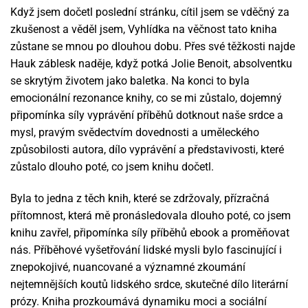
Když jsem dočetl poslední stránku, cítil jsem se vděčný za
zkušenost a věděl jsem, Vyhlídka na věčnost tato kniha
zůstane se mnou po dlouhou dobu. Přes své těžkosti najde
Hauk záblesk naděje, když potká Jolie Benoit, absolventku
se skrytým životem jako baletka. Na konci to byla
emocionální rezonance knihy, co se mi zůstalo, dojemný
připomínka síly vyprávění příběhů dotknout naše srdce a
mysl, pravým svědectvím dovednosti a uměleckého
způsobilosti autora, dílo vyprávění a představivosti, které
zůstalo dlouho poté, co jsem knihu dočetl.
Byla to jedna z těch knih, které se zdržovaly, přízračná
přítomnost, která mě pronásledovala dlouho poté, co jsem
knihu zavřel, připomínka síly příběhů ebook a proměňovat
nás. Příběhové vyšetřování lidské mysli bylo fascinující i
znepokojivé, nuancované a významné zkoumání
nejtemnějších koutů lidského srdce, skutečné dílo literární
prózy. Kniha prozkoumává dynamiku moci a sociální