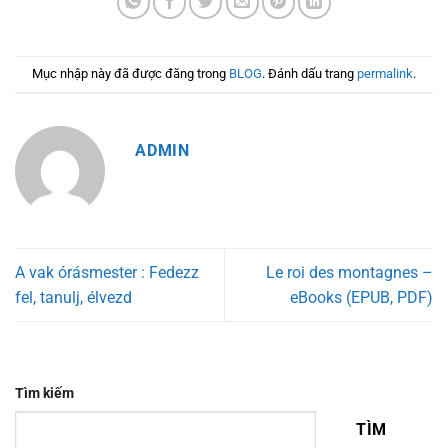
Mục nhập này đã được đăng trong
BLOG
. Đánh dấu trang
permalink
.
ADMIN
A vak órásmester : Fedezz
Le roi des montagnes –
fel, tanulj, élvezd
eBooks (EPUB, PDF)
Tìm kiếm
TÌM