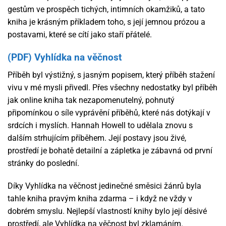
gestům ve prospěch tichých, intimních okamžiků, a tato
kniha je krásným příkladem toho, s její jemnou prózou a
postavami, které se cítí jako staří přátelé.
(PDF) Vyhlídka na věčnost
Příběh byl výstižný, s jasným popisem, který příběh stažení
vivu v mé mysli přivedl. Přes všechny nedostatky byl příběh
jak online kniha tak nezapomenutelný, pohnutý
připomínkou o síle vyprávění příběhů, které nás dotýkají v
srdcích i myslích. Hannah Howell to udělala znovu s
dalším strhujícím příběhem. Její postavy jsou živé,
prostředí je bohatě detailní a zápletka je zábavná od první
stránky do poslední.
Díky Vyhlídka na věčnost jedinečné směsici žánrů byla
tahle kniha pravým kniha zdarma – i když ne vždy v
dobrém smyslu. Nejlepší vlastností knihy bylo její děsivé
prostředí, ale Vyhlídka na věčnost byl zklamáním.