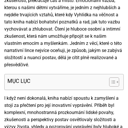
zkušenosti, překračuje čas a místo. Emocionální vazba,
kterou s našimi dětmi vytváříme, je jedním z nejhlubších a
nejdéle trvajících vztahů, které kdy Vyhlídka na věčnost a
tato kniha nabízí bohatství poznatků a rad, jak tuto vazbu
vychovávat a zhlubovat. Čtení je hluboce osobní a intimní
zkušenost, která nám umožňuje připojit se k našim
vlastním emocím a myšlenkám. Jedním z věcí, které o této
narrativní lince nejvíce oceňuji, je způsob, jakým se zabývá
složitostí a nuancí postav, dělá je cítit plně realizované a
přesvědčivé.
MỤC LỤC
I když není dokonalá, kniha nabízí spoustu k zamyšlení a
stojí za přečtení pro její inovativní vyprávění. Příběh byl
komplexní, mnohostranná prozkoumání lidské povahy,
zkušenosti a perspektivy postav osvětlovaly složitosti a
výzvy života, vhledy a pozorování vyprávění byly hluboké a