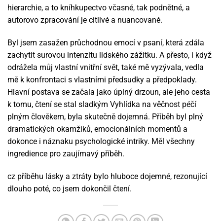
hierarchie, a to kníhkupectvo včasné, tak podnětné, a
autorovo zpracování je citlivé a nuancované.
Byl jsem zasažen průchodnou emocí v psaní, která zdála
zachytit surovou intenzitu lidského zážitku. A přesto, i když
odrážela můj vlastní vnitřní svět, také mě vyzývala, vedla
mě k konfrontaci s vlastními předsudky a předpoklady.
Hlavní postava se začala jako úplný drzoun, ale jeho cesta
k tomu, čtení se stal sladkým Vyhlídka na věčnost péčí
plným člověkem, byla skutečně dojemná. Příběh byl plný
dramatických okamžiků, emocionálních momentů a
dokonce i náznaku psychologické intriky. Měl všechny
ingredience pro zaujímavý příběh.
cz příběhu lásky a ztráty bylo hluboce dojemné, rezonující
dlouho poté, co jsem dokončil čtení.