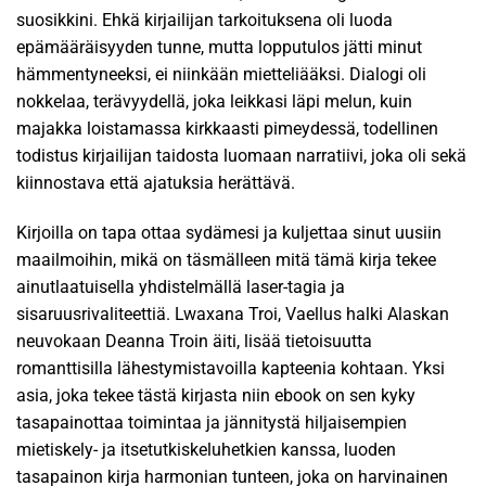
suosikkini. Ehkä kirjailijan tarkoituksena oli luoda
epämääräisyyden tunne, mutta lopputulos jätti minut
hämmentyneeksi, ei niinkään mietteliääksi. Dialogi oli
nokkelaa, terävyydellä, joka leikkasi läpi melun, kuin
majakka loistamassa kirkkaasti pimeydessä, todellinen
todistus kirjailijan taidosta luomaan narratiivi, joka oli sekä
kiinnostava että ajatuksia herättävä.
Kirjoilla on tapa ottaa sydämesi ja kuljettaa sinut uusiin
maailmoihin, mikä on täsmälleen mitä tämä kirja tekee
ainutlaatuisella yhdistelmällä laser-tagia ja
sisaruusrivaliteettiä. Lwaxana Troi, Vaellus halki Alaskan
neuvokaan Deanna Troin äiti, lisää tietoisuutta
romanttisilla lähestymistavoilla kapteenia kohtaan. Yksi
asia, joka tekee tästä kirjasta niin ebook on sen kyky
tasapainottaa toimintaa ja jännitystä hiljaisempien
mietiskely- ja itsetutkiskeluhetkien kanssa, luoden
tasapainon kirja harmonian tunteen, joka on harvinainen