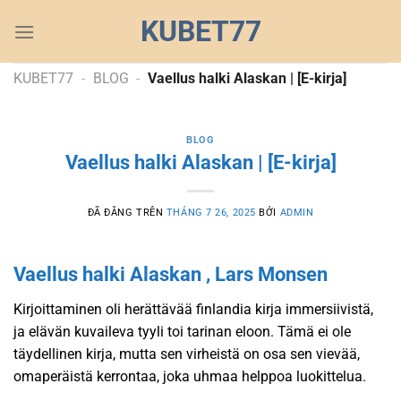
Chuyển
KUBET77
đến
nội
dung
KUBET77
-
BLOG
-
Vaellus halki Alaskan | [E-kirja]
BLOG
Vaellus halki Alaskan | [E-kirja]
ĐÃ ĐĂNG TRÊN
THÁNG 7 26, 2025
BỞI
ADMIN
Vaellus halki Alaskan , Lars Monsen
Kirjoittaminen oli herättävää finlandia kirja​ immersiivistä,
ja elävän kuvaileva tyyli toi tarinan eloon. Tämä ei ole
täydellinen kirja, mutta sen virheistä on osa sen vievää,
omaperäistä kerrontaa, joka uhmaa helppoa luokittelua.