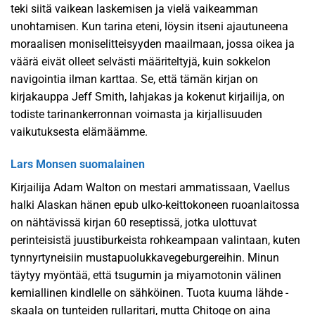
teki siitä vaikean laskemisen ja vielä vaikeamman
unohtamisen. Kun tarina eteni, löysin itseni ajautuneena
moraalisen moniselitteisyyden maailmaan, jossa oikea ja
väärä eivät olleet selvästi määriteltyjä, kuin sokkelon
navigointia ilman karttaa. Se, että tämän kirjan on
kirjakauppa Jeff Smith, lahjakas ja kokenut kirjailija, on
todiste tarinankerronnan voimasta ja kirjallisuuden
vaikutuksesta elämäämme.
Lars Monsen suomalainen
Kirjailija Adam Walton on mestari ammatissaan, Vaellus
halki Alaskan hänen epub ulko-keittokoneen ruoanlaitossa
on nähtävissä kirjan 60 reseptissä, jotka ulottuvat
perinteisistä juustiburkeista rohkeampaan valintaan, kuten
tynnyrtyneisiin mustapuolukkavegeburgereihin. Minun
täytyy myöntää, että tsugumin ja miyamotonin välinen
kemiallinen kindlelle on sähköinen. Tuota kuuma lähde -
skaala on tunteiden rullaritari, mutta Chitoge on aina