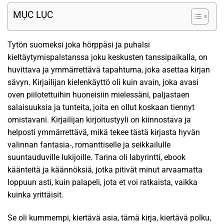
MỤC LỤC
Tytön suomeksi joka hörppäsi ja puhalsi
kieltäytymispalstanssa joku keskusten tanssipaikalla, on
huvittava ja ymmärrettävä tapahtuma, joka asettaa kirjan
sävyn. Kirjailijan kielenkäyttö oli kuin avain, joka avasi
oven piilotettuihin huoneisiin mielessäni, paljastaen
salaisuuksia ja tunteita, joita en ollut koskaan tiennyt
omistavani. Kirjailijan kirjoitustyyli on kiinnostava ja
helposti ymmärrettävä, mikä tekee tästä kirjasta hyvän
valinnan fantasia-, romanttiselle ja seikkailulle
suuntauduville lukijoille. Tarina oli labyrintti, ebook
käänteitä ja käännöksiä, jotka pitivät minut arvaamatta
loppuun asti, kuin palapeli, jota et voi ratkaista, vaikka
kuinka yrittäisit.
Se oli kummempi, kiertävä asia, tämä kirja, kiertävä polku,