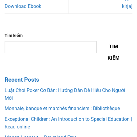
Download Ebook
kirja]
Tìm kiếm
TÌM
KIẾM
Recent Posts
Luật Chơi Poker Cơ Bản: Hướng Dẫn Dễ Hiểu Cho Người
Mới
Monnaie, banque et marchés financiers : Bibliothèque
Exceptional Children: An Introduction to Special Education |
Read online