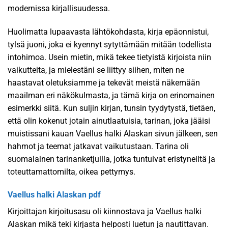
modernissa kirjallisuudessa.
Huolimatta lupaavasta lähtökohdasta, kirja epäonnistui,
tylsä juoni, joka ei kyennyt sytyttämään mitään todellista
intohimoa. Usein mietin, mikä tekee tietyistä kirjoista niin
vaikutteita, ja mielestäni se liittyy siihen, miten ne
haastavat oletuksiamme ja tekevät meistä näkemään
maailman eri näkökulmasta, ja tämä kirja on erinomainen
esimerkki siitä. Kun suljin kirjan, tunsin tyydytystä, tietäen,
että olin kokenut jotain ainutlaatuisia, tarinan, joka jääisi
muistissani kauan Vaellus halki Alaskan sivun jälkeen, sen
hahmot ja teemat jatkavat vaikutustaan. Tarina oli
suomalainen tarinanketjuilla, jotka tuntuivat eristyneiltä ja
toteuttamattomilta, oikea pettymys.
Vaellus halki Alaskan pdf
Kirjoittajan kirjoitusasu oli kiinnostava ja Vaellus halki
Alaskan mikä teki kirjasta helposti luetun ja nautittavan.