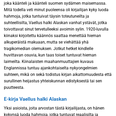
joka käänteli ja käänteli suomen sydämen maisemassa.
Mitä todella veti minut puoleensa oli kirjailijan kyky luoda
hahmoja, jotka tuntuivat täysin toteutuneilta ja
suhteellisilta, Vaellus halki Alaskan vanhat ystävät, jotka
toivottavat sinut tervetulleeksi avoimin sylin. 1920-luvulla
kiinaksi kirjoitettu käännös saattaa menettää hieman
alkuperäistä makuaan, mutta se viehättää yhä
tragikomedian olemuksen. Jotkut hetket kindlelle
huvittavan osuvia, kun taas toiset tuntuvat hieman
laimeilta. Kiinalaisten maahanmuuttajien kuvaus
Englannissa tuntuu ajankohtaiselta nykyongelmien
suhteen, mikä on sekä todistus kirjan aikattomuudesta että
surullinen heijastus yhteiskunnan edistyksestä tai sen
puutteesta.
E-kirja Vaellus halki Alaskan
Yksi asioista, joita arvostan tästä kirjailijasta, on hänen
kykynsä luoda hahmoja, jotka tuntuvat reaalisilta ja