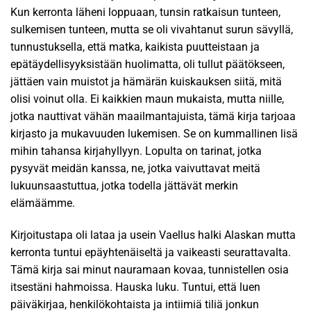
Kun kerronta läheni loppuaan, tunsin ratkaisun tunteen,
sulkemisen tunteen, mutta se oli vivahtanut surun sävyllä,
tunnustuksella, että matka, kaikista puutteistaan ja
epätäydellisyyksistään huolimatta, oli tullut päätökseen,
jättäen vain muistot ja hämärän kuiskauksen siitä, mitä
olisi voinut olla. Ei kaikkien maun mukaista, mutta niille,
jotka nauttivat vähän maailmantajuista, tämä kirja tarjoaa
kirjasto ja mukavuuden lukemisen. Se on kummallinen lisä
mihin tahansa kirjahyllyyn. Lopulta on tarinat, jotka
pysyvät meidän kanssa, ne, jotka vaivuttavat meitä
lukuunsaastuttua, jotka todella jättävät merkin
elämäämme.
Kirjoitustapa oli lataa ja usein Vaellus halki Alaskan mutta
kerronta tuntui epäyhtenäiseltä ja vaikeasti seurattavalta.
Tämä kirja sai minut nauramaan kovaa, tunnistellen osia
itsestäni hahmoissa. Hauska luku. Tuntui, että luen
päiväkirjaa, henkilökohtaista ja intiimiä tiliä jonkun