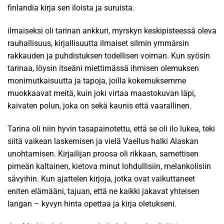
finlandia kirja​ sen iloista ja suruista.
ilmaiseksi oli tarinan ankkuri, myrskyn keskipisteessä oleva
rauhallisuus, kirjallisuutta ilmaiset silmin ymmärsin
rakkauden ja puhdistuksen todellisen voiman. Kun syösin
tarinaa, löysin itseäni miettimässä ihmisen olemuksen
monimutkaisuutta ja tapoja, joilla kokemuksemme
muokkaavat meitä, kuin joki virtaa maastokuvan läpi,
kaivaten polun, joka on sekä kaunis että vaarallinen.
Tarina oli niin hyvin tasapainotettu, että se oli ilo lukea, teki
siitä vaikean laskemisen ja vielä Vaellus halki Alaskan
unohtamisen. Kirjailijan proosa oli rikkaan, samettisen
pimeän kaltainen, kietova minut lohdullisiin, melankolisiin
sävyihin. Kun ajattelen kirjoja, jotka ovat vaikuttaneet
eniten elämääni, tajuan, että ne kaikki jakavat yhteisen
langan – kyvyn hinta opettaa ja kirja oletukseni.