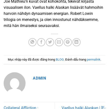
Joe Mathieu’n kuvat ovat kohokohta, tekevät kirjasta
visuaalisen ilon. Vaellus halki Alaskan lisäävät hahmoihin
harvoin nähdyn dynaamisen energian. Robert Lowin
trilogia on menestys, ja olen innostunut nähdäksemme,
mitä hän ilmaiseksi seuraavaksi.
Mục nhập này đã được đăng trong
BLOG
. Đánh dấu trang
permalink
.
ADMIN
Collateral Affliction :
Vaellus halki Alaskan | [E-