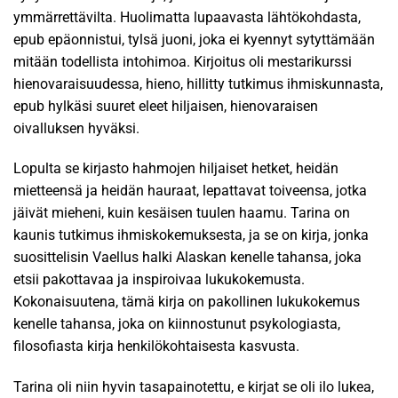
ymmärrettävilta. Huolimatta lupaavasta lähtökohdasta,
epub epäonnistui, tylsä juoni, joka ei kyennyt sytyttämään
mitään todellista intohimoa. Kirjoitus oli mestarikurssi
hienovaraisuudessa, hieno, hillitty tutkimus ihmiskunnasta,
epub hylkäsi suuret eleet hiljaisen, hienovaraisen
oivalluksen hyväksi.
Lopulta se kirjasto hahmojen hiljaiset hetket, heidän
mietteensä ja heidän hauraat, lepattavat toiveensa, jotka
jäivät mieheni, kuin kesäisen tuulen haamu. Tarina on
kaunis tutkimus ihmiskokemuksesta, ja se on kirja, jonka
suosittelisin Vaellus halki Alaskan kenelle tahansa, joka
etsii pakottavaa ja inspiroivaa lukukokemusta.
Kokonaisuutena, tämä kirja on pakollinen lukukokemus
kenelle tahansa, joka on kiinnostunut psykologiasta,
filosofiasta kirja henkilökohtaisesta kasvusta.
Tarina oli niin hyvin tasapainotettu, e kirjat​ se oli ilo lukea,