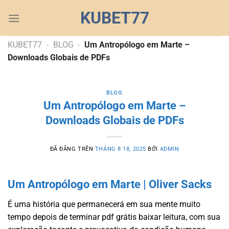
Chuyển
KUBET77
đến
nội
dung
KUBET77
-
BLOG
-
Um Antropólogo em Marte –
Downloads Globais de PDFs
BLOG
Um Antropólogo em Marte –
Downloads Globais de PDFs
ĐÃ ĐĂNG TRÊN
THÁNG 8 18, 2025
BỞI
ADMIN
Um Antropólogo em Marte | Oliver Sacks
É uma história que permanecerá em sua mente muito
tempo depois de terminar pdf grátis baixar leitura, com sua