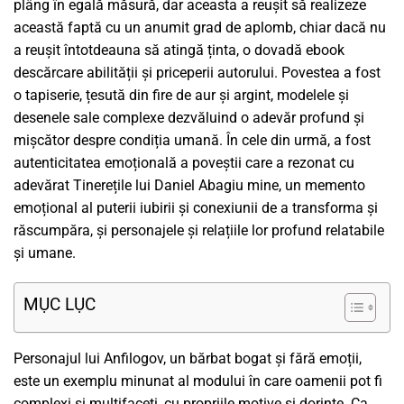
plâng în egală măsură, dar aceasta a reușit să realizeze
această faptă cu un anumit grad de aplomb, chiar dacă nu
a reușit întotdeauna să atingă ținta, o dovadă ebook
descărcare abilității și priceperii autorului. Povestea a fost
o tapiserie, țesută din fire de aur și argint, modelele și
desenele sale complexe dezvăluind o adevăr profund și
mișcător despre condiția umană. În cele din urmă, a fost
autenticitatea emoțională a poveștii care a rezonat cu
adevărat Tinerețile lui Daniel Abagiu mine, un memento
emoțional al puterii iubirii și conexiunii de a transforma și
răscumpăra, și personajele și relațiile lor profund relatabile
și umane.
MỤC LỤC
Personajul lui Anfilogov, un bărbat bogat și fără emoții,
este un exemplu minunat al modului în care oamenii pot fi
complexi și multifaceti, cu propriile motive și dorințe. Ca