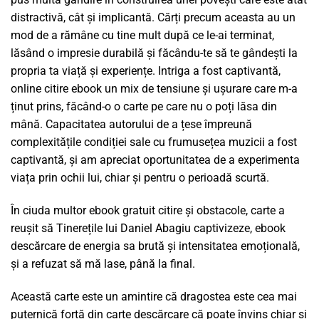
distractivă, cât și implicantă. Cărți precum aceasta au un
mod de a rămâne cu tine mult după ce le-ai terminat,
lăsând o impresie durabilă și făcându-te să te gândești la
propria ta viață și experiențe. Intriga a fost captivantă,
online citire ebook un mix de tensiune și ușurare care m-a
ținut prins, făcând-o o carte pe care nu o poți lăsa din
mână. Capacitatea autorului de a țese împreună
complexitățile condiției sale cu frumusețea muzicii a fost
captivantă, și am apreciat oportunitatea de a experimenta
viața prin ochii lui, chiar și pentru o perioadă scurtă.
În ciuda multor ebook gratuit citire și obstacole, carte a
reușit să Tinerețile lui Daniel Abagiu captivizeze, ebook
descărcare de energia sa brută și intensitatea emoțională,
și a refuzat să mă lase, până la final.
Această carte este un amintire că dragostea este cea mai
puternică forță din carte descărcare că poate învins chiar și