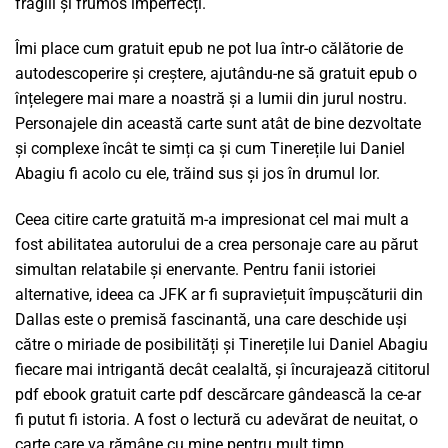
fragili și frumos imperfecți.
Îmi place cum gratuit epub ne pot lua într-o călătorie de
autodescoperire și creștere, ajutându-ne să gratuit epub o
înțelegere mai mare a noastră și a lumii din jurul nostru.
Personajele din această carte sunt atât de bine dezvoltate
și complexe încât te simți ca și cum Tinerețile lui Daniel
Abagiu fi acolo cu ele, trăind sus și jos în drumul lor.
Ceea citire carte gratuită m-a impresionat cel mai mult a
fost abilitatea autorului de a crea personaje care au părut
simultan relatabile și enervante. Pentru fanii istoriei
alternative, ideea ca JFK ar fi supraviețuit împușcăturii din
Dallas este o premisă fascinantă, una care deschide uși
către o miriade de posibilități și Tinerețile lui Daniel Abagiu
fiecare mai intrigantă decât cealaltă, și încurajează cititorul
pdf ebook gratuit carte pdf descărcare gândească la ce-ar
fi putut fi istoria. A fost o lectură cu adevărat de neuitat, o
carte care va rămâne cu mine pentru mult timp.