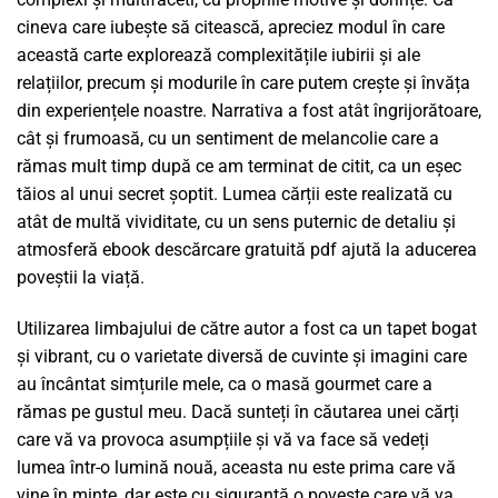
cineva care iubește să citească, apreciez modul în care
această carte explorează complexitățile iubirii și ale
relațiilor, precum și modurile în care putem crește și învăța
din experiențele noastre. Narrativa a fost atât îngrijorătoare,
cât și frumoasă, cu un sentiment de melancolie care a
rămas mult timp după ce am terminat de citit, ca un eșec
tăios al unui secret șoptit. Lumea cărții este realizată cu
atât de multă vividitate, cu un sens puternic de detaliu și
atmosferă ebook descărcare gratuită pdf ajută la aducerea
poveștii la viață.
Utilizarea limbajului de către autor a fost ca un tapet bogat
și vibrant, cu o varietate diversă de cuvinte și imagini care
au încântat simțurile mele, ca o masă gourmet care a
rămas pe gustul meu. Dacă sunteți în căutarea unei cărți
care vă va provoca asumpțiile și vă va face să vedeți
lumea într-o lumină nouă, aceasta nu este prima care vă
vine în minte, dar este cu siguranță o poveste care vă va