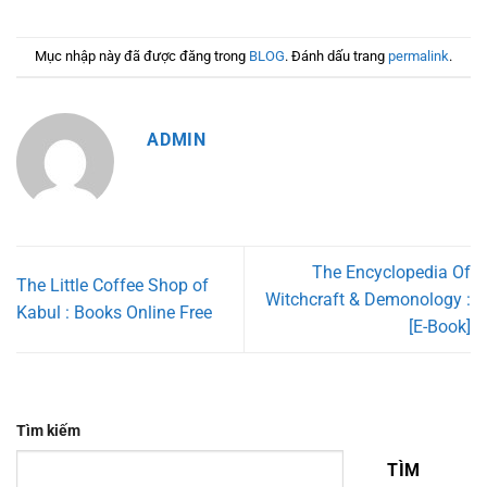
Mục nhập này đã được đăng trong
BLOG
. Đánh dấu trang
permalink
.
ADMIN
The Encyclopedia Of
The Little Coffee Shop of
Witchcraft & Demonology :
Kabul : Books Online Free
[E-Book]
Tìm kiếm
TÌM