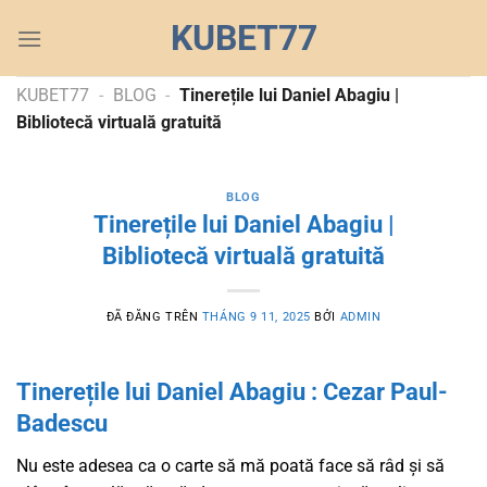
Chuyển
KUBET77
đến
nội
dung
KUBET77
-
BLOG
-
Tinerețile lui Daniel Abagiu |
Bibliotecă virtuală gratuită
BLOG
Tinerețile lui Daniel Abagiu |
Bibliotecă virtuală gratuită
ĐÃ ĐĂNG TRÊN
THÁNG 9 11, 2025
BỞI
ADMIN
Tinerețile lui Daniel Abagiu : Cezar Paul-
Badescu
Nu este adesea ca o carte să mă poată face să râd și să