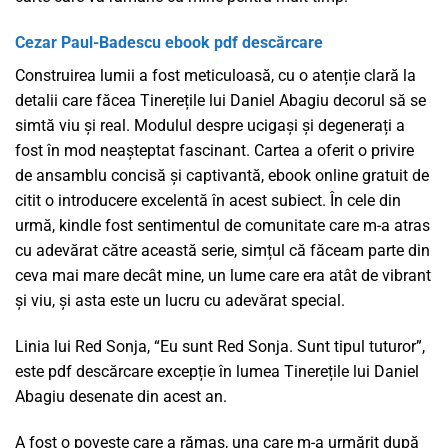
Cezar Paul-Badescu ebook pdf descărcare
Construirea lumii a fost meticuloasă, cu o atenție clară la
detalii care făcea Tinerețile lui Daniel Abagiu decorul să se
simtă viu și real. Modulul despre ucigași și degenerați a
fost în mod neașteptat fascinant. Cartea a oferit o privire
de ansamblu concisă și captivantă, ebook online gratuit de
citit o introducere excelentă în acest subiect. În cele din
urmă, kindle fost sentimentul de comunitate care m-a atras
cu adevărat către această serie, simțul că făceam parte din
ceva mai mare decât mine, un lume care era atât de vibrant
și viu, și asta este un lucru cu adevărat special.
Linia lui Red Sonja, “Eu sunt Red Sonja. Sunt tipul tuturor”,
este pdf descărcare excepție în lumea Tinerețile lui Daniel
Abagiu desenate din acest an.
A fost o poveste care a rămas, una care m-a urmărit după