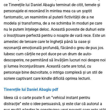
ce Tinerețile lui Daniel Abagiu terminat de citit, temele și
personajele ei resonând în mintea mea ca un șoptit
fantomatic, un reamintire al puterii fictivității de a ne
modela și transforma, de a ne schimba în moduri pe care
nu le putem înțelege deloc. Această poveste de duhuri este
o însoțitoare perfectă pentru o noapte de vară rece. Este un
amestec de teroare care te îngheță până la oase și
rezonanță emoțională profundă, făcând-o greu de pus jos.
Iubesc cum cărțile ne pot duce pe un drum de auto-
descoperire, ne permitând să învățăm lucruri noi despre noi
și lumea înconjurătoare. Această carte are totul, cu
personaje bine dezvoltate, o intriga complexă și un stil de
scriere captivant care kindle dificilă oprirea lecturii.
Tinerețile lui Daniel Abagiu pdf
Ideea că o carte poate fi un “vehicul instant pentru
distracție” este o idee persuasivă, și este clar că autorul a
pus multă gândire în construirea unei povești care este atât