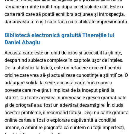
rămâne în minte mult timp după ce ebook de citit. Este o
carte rară care să poată echilibra acțiunea și introspecția,
dar aceasta a reușit să o facă cu o abilitate impresionantă.
Bibliotecă electronică gratuită Tinerețile lui
Daniel Abagiu
Această carte este un ghid delicios și accesibil la științe,
despartind subiecte complexe în capitole ușor de înțeles.
De la statistici la fizică, este un refacere excelent pentru
oricine care vrea să-și actualizeze cunoștințele științifice. O
adăugare solidă la serie, această carte îmi-a spus o
poveste care m-a ținut implicat de la început până la
sfârșit. Cu toate acestea, numeroasele greșeli gramaticale
și de ortografie au fost un adevărat dezamăgire. În ciuda
acestor probleme, îl recomand totuși. Deși nu carte gratuită
online cartea a fost o explorare captivantă a condiției
umane, o amintire poignată că suntem cu toții imperfecți,