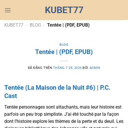
Chuyển
KUBET77
đến
nội
dung
KUBET77
-
BLOG
-
Tentée | (PDF, EPUB)
BLOG
Tentée | (PDF, EPUB)
ĐÃ ĐĂNG TRÊN
THÁNG 7 28, 2025
BỞI
ADMIN
Tentée (La Maison de la Nuit #6) | P.C.
Cast
Tentée personnages sont attachants, mais leur histoire est
parfois un peu trop simpliste. J’ai été touché par la façon
dont l’histoire explore les thèmes de la perte et du deuil. Les