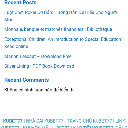
Recent Posts
Luật Chơi Poker Cơ Bản: Hướng Dẫn Dễ Hiểu Cho Người
Mới
Monnaie, banque et marchés financiers : Bibliothèque
Exceptional Children: An Introduction to Special Education |
Read online
Manon Lescaut – Download Free
Silver Lining : PDF Book Download
Recent Comments
Không có bình luận nào để hiển thị.
KUBET77
| NHÀ CÁI KUBET77 | TRANG CHỦ KUBET77 | LINK