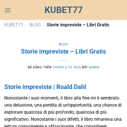
Chuyển
KUBET77
đến
nội
dung
KUBET77
-
BLOG
-
Storie impreviste – Libri Gratis
BLOG
Storie impreviste – Libri Gratis
ĐÃ ĐĂNG TRÊN
THÁNG 6 15, 2025
BỞI
ADMIN
Storie impreviste | Roald Dahl
Nonostante i suoi momenti, il libro alla fine mi è sembrato
una delusione, una perdita di un’opportunità, una chance di
esplorare qualcosa di più profondo, qualcosa di più
significativo. Nonostante i suoi difetti, il libro rimaneva una
lettura coinvolgente e affascinante, che consiglierei