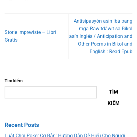
Antisipasyón asín Ibá pang
mga Rawitdáwit sa Bikol
Storie impreviste – Libri
asín Inglés / Anticipation and
Gratis
Other Poems in Bikol and
English : Read Epub
Tìm kiếm
TÌM
KIẾM
Recent Posts
Luật Chơi Poker Cơ Bản: Hướng Dẫn Dễ Hiểu Cho Người