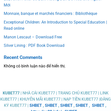
Mới
Monnaie, banque et marchés financiers : Bibliothèque
Exceptional Children: An Introduction to Special Education |
Read online
Manon Lescaut – Download Free
Silver Lining : PDF Book Download
Recent Comments
Không có bình luận nào để hiển thị.
KUBET77
| NHÀ CÁI KUBET77 | TRANG CHỦ KUBET77 | LINK
KUBET77 | KHUYỄN MÃI KUBET77 | NẠP TIỀN KUBET77 |ĐĂNG
KÝ KUBET77 |
SHBET
,
SHBET
,
SHBET
,
SHBET
,
SHBET
,