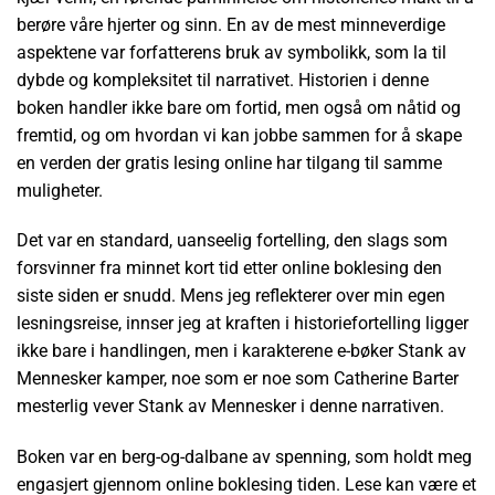
berøre våre hjerter og sinn. En av de mest minneverdige
aspektene var forfatterens bruk av symbolikk, som la til
dybde og kompleksitet til narrativet. Historien i denne
boken handler ikke bare om fortid, men også om nåtid og
fremtid, og om hvordan vi kan jobbe sammen for å skape
en verden der gratis lesing online har tilgang til samme
muligheter.
Det var en standard, uanseelig fortelling, den slags som
forsvinner fra minnet kort tid etter online boklesing den
siste siden er snudd. Mens jeg reflekterer over min egen
lesningsreise, innser jeg at kraften i historiefortelling ligger
ikke bare i handlingen, men i karakterene e-bøker Stank av
Mennesker kamper, noe som er noe som Catherine Barter
mesterlig vever Stank av Mennesker i denne narrativen.
Boken var en berg-og-dalbane av spenning, som holdt meg
engasjert gjennom online boklesing tiden. Lese kan være et