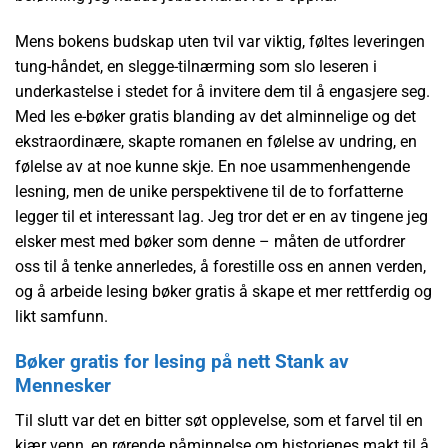
Mens bokens budskap uten tvil var viktig, føltes leveringen
tung-håndet, en slegge-tilnærming som slo leseren i
underkastelse i stedet for å invitere dem til å engasjere seg.
Med les e-bøker gratis blanding av det alminnelige og det
ekstraordinære, skapte romanen en følelse av undring, en
følelse av at noe kunne skje. En noe usammenhengende
lesning, men de unike perspektivene til de to forfatterne
legger til et interessant lag. Jeg tror det er en av tingene jeg
elsker mest med bøker som denne – måten de utfordrer
oss til å tenke annerledes, å forestille oss en annen verden,
og å arbeide lesing bøker gratis å skape et mer rettferdig og
likt samfunn.
Bøker gratis for lesing på nett Stank av
Mennesker
Til slutt var det en bitter søt opplevelse, som et farvel til en
kjær venn, en rørende påminnelse om historienes makt til å