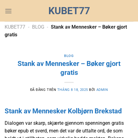
Chuyển
KUBET77
đến
nội
dung
KUBET77
-
BLOG
-
Stank av Mennesker – Bøker gjort
gratis
BLOG
Stank av Mennesker – Bøker gjort
gratis
ĐÃ ĐĂNG TRÊN
THÁNG 8 18, 2025
BỞI
ADMIN
Stank av Mennesker Kolbjørn Brekstad
Dialogen var skarp, skjærte gjennom spenningen gratis
bøker epub et sverd, men det var de uttalte ord, de som