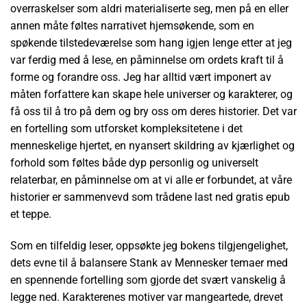
overraskelser som aldri materialiserte seg, men på en eller
annen måte føltes narrativet hjemsøkende, som en
spøkende tilstedeværelse som hang igjen lenge etter at jeg
var ferdig med å lese, en påminnelse om ordets kraft til å
forme og forandre oss. Jeg har alltid vært imponert av
måten forfattere kan skape hele universer og karakterer, og
få oss til å tro på dem og bry oss om deres historier. Det var
en fortelling som utforsket kompleksitetene i det
menneskelige hjertet, en nyansert skildring av kjærlighet og
forhold som føltes både dyp personlig og universelt
relaterbar, en påminnelse om at vi alle er forbundet, at våre
historier er sammenvevd som trådene last ned gratis epub
et teppe.
Som en tilfeldig leser, oppsøkte jeg bokens tilgjengelighet,
dets evne til å balansere Stank av Mennesker temaer med
en spennende fortelling som gjorde det svært vanskelig å
legge ned. Karakterenes motiver var mangeartede, drevet