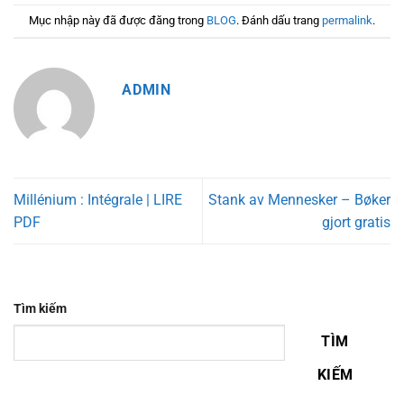
Mục nhập này đã được đăng trong
BLOG
. Đánh dấu trang
permalink
.
ADMIN
Millénium : Intégrale | LIRE
Stank av Mennesker – Bøker
PDF
gjort gratis
Tìm kiếm
TÌM
KIẾM