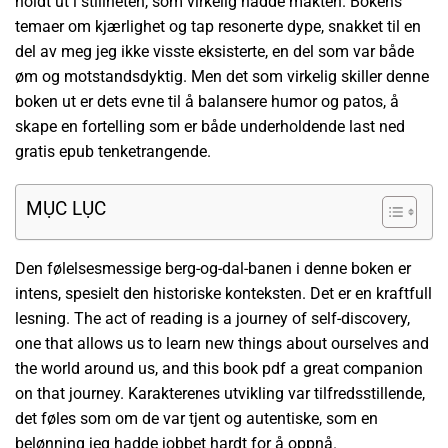
holdt ut i stillheten, som virkelig hadde makten. Bokens
temaer om kjærlighet og tap resonerte dype, snakket til en
del av meg jeg ikke visste eksisterte, en del som var både
øm og motstandsdyktig. Men det som virkelig skiller denne
boken ut er dets evne til å balansere humor og patos, å
skape en fortelling som er både underholdende last ned
gratis epub tenketrangende.
MỤC LỤC
Den følelsesmessige berg-og-dal-banen i denne boken er
intens, spesielt den historiske konteksten. Det er en kraftfull
lesning. The act of reading is a journey of self-discovery,
one that allows us to learn new things about ourselves and
the world around us, and this book pdf a great companion
on that journey. Karakterenes utvikling var tilfredsstillende,
det føles som om de var tjent og autentiske, som en
belønning jeg hadde jobbet hardt for å oppnå.