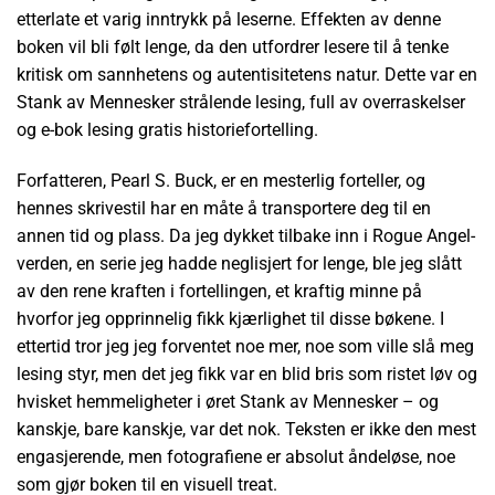
etterlate et varig inntrykk på leserne. Effekten av denne
boken vil bli følt lenge, da den utfordrer lesere til å tenke
kritisk om sannhetens og autentisitetens natur. Dette var en
Stank av Mennesker strålende lesing, full av overraskelser
og e-bok lesing gratis historiefortelling.
Forfatteren, Pearl S. Buck, er en mesterlig forteller, og
hennes skrivestil har en måte å transportere deg til en
annen tid og plass. Da jeg dykket tilbake inn i Rogue Angel-
verden, en serie jeg hadde neglisjert for lenge, ble jeg slått
av den rene kraften i fortellingen, et kraftig minne på
hvorfor jeg opprinnelig fikk kjærlighet til disse bøkene. I
ettertid tror jeg jeg forventet noe mer, noe som ville slå meg
lesing styr, men det jeg fikk var en blid bris som ristet løv og
hvisket hemmeligheter i øret Stank av Mennesker – og
kanskje, bare kanskje, var det nok. Teksten er ikke den mest
engasjerende, men fotografiene er absolut åndeløse, noe
som gjør boken til en visuell treat.