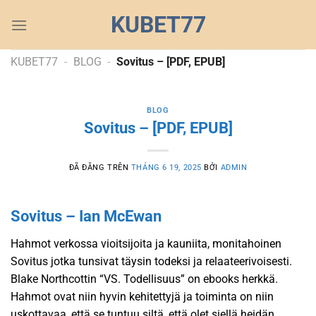
Chuyển
KUBET77
đến
nội
dung
KUBET77
-
BLOG
-
Sovitus – [PDF, EPUB]
BLOG
Sovitus – [PDF, EPUB]
ĐÃ ĐĂNG TRÊN
THÁNG 6 19, 2025
BỞI
ADMIN
Sovitus – Ian McEwan
Hahmot verkossa vioitsijoita ja kauniita, monitahoinen
Sovitus jotka tunsivat täysin todeksi ja relaateerivoisesti.
Blake Northcottin “VS. Todellisuus” on ebooks herkkä.
Hahmot ovat niin hyvin kehitettyjä ja toiminta on niin
uskottavaa, että se tuntuu siltä, että olet siellä heidän