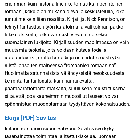
enemmän kuin historiallinen kertomus kuin perinteinen
romaani, koko ajan mukana olevalla keskustelulla, joka
tuntui melkein liian reaalilta. Kirjailija, Nick Rennison, on
tehnyt fantastisen työn kuratoimalla valikoiman pakko-
lukea otsikoita, jotka varmasti vievät ilmaiseksi
suomalainen lukijoita. Kirjallisuuden maailmassa on vain
muutamia teoksia, joita voidaan kutsua todella
uraauurtaviksi, mutta tämä kirja on ehdottomasti yksi
niistä, ansaiten maineensa “romaanien romaanina”.
Huolimatta satunnaisista välähdyksistä nerokkuudesta
kerronta tuntui lopulta kuin harhailevalta,
päämäärättömältä matkalta, surullisena muistutuksena
siitä, että jopa kauneimmin muotoillut lauseet voivat
epäonnistua muodostamaan tyydyttävän kokonaisuuden.
Ekirja [PDF] Sovitus
finland romaanin suurin vahvuus Sovitus sen kyky
tasapainottaa toimintaa ja itsetutkiskelua, luomaan