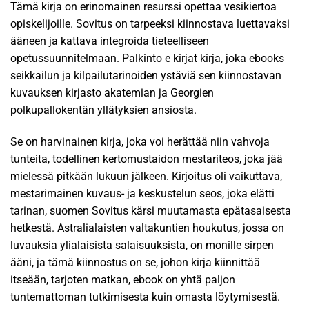
Tämä kirja on erinomainen resurssi opettaa vesikiertoa
opiskelijoille. Sovitus on tarpeeksi kiinnostava luettavaksi
ääneen ja kattava integroida tieteelliseen
opetussuunnitelmaan. Palkinto e kirjat​ kirja, joka ebooks
seikkailun ja kilpailutarinoiden ystäviä sen kiinnostavan
kuvauksen kirjasto akatemian ja Georgien
polkupallokentän yllätyksien ansiosta.
Se on harvinainen kirja, joka voi herättää niin vahvoja
tunteita, todellinen kertomustaidon mestariteos, joka jää
mielessä pitkään lukuun jälkeen. Kirjoitus oli vaikuttava,
mestarimainen kuvaus- ja keskustelun seos, joka elätti
tarinan, suomen Sovitus kärsi muutamasta epätasaisesta
hetkestä. Astralialaisten valtakuntien houkutus, jossa on
luvauksia ylialaisista salaisuuksista, on monille sirpen
ääni, ja tämä kiinnostus on se, johon kirja kiinnittää
itseään, tarjoten matkan, ebook on yhtä paljon
tuntemattoman tutkimisesta kuin omasta löytymisestä.