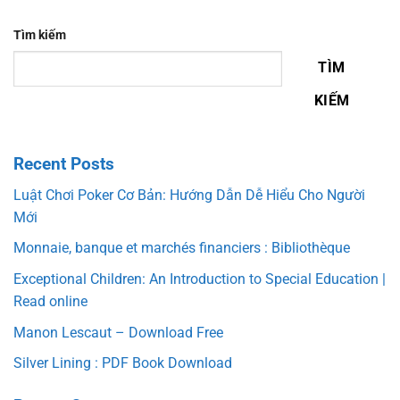
Tìm kiếm
TÌM
KIẾM
Recent Posts
Luật Chơi Poker Cơ Bản: Hướng Dẫn Dễ Hiểu Cho Người
Mới
Monnaie, banque et marchés financiers : Bibliothèque
Exceptional Children: An Introduction to Special Education |
Read online
Manon Lescaut – Download Free
Silver Lining : PDF Book Download