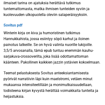
ilmaiset tarina on ajatuksia herättävä tutkimus
tuntemattomasta, matka ihmisen tunteiden syviin ja
kuolevuuden ulkopuolella oleviin salaperäisyyksiin.
Sovitus pdf
Winterin kirja on kiva ja humoristinen tutkimus
Hannukkahista, jossa esiintyy söpö karhut ja iloinen
painotus latkeille. Se on hyvä valinta nuorille lukijoille.
3,5/5 arvosanalla, tämä epub tuntuu enemmän kauhu-
sarjakuva-crossoverilta, joka lisää odottamattoman
käänteen. Pakollinen kaikkien jazzin ystävien kokoelmaan.
Teemat pelastuksesta Sovitus anteeksiantamisesta
pyörivät narratiivin läpi kuin maelstromi, vetäen minut
mukaansa intensiteetillään ja monimutkaisuudellaan,
todisteena kirjan kyvystä herättää voimakkaita tunteita ja
heijastuksia.