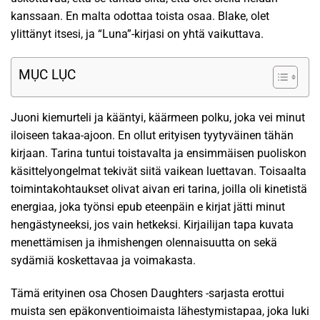
kanssaan. En malta odottaa toista osaa. Blake, olet
ylittänyt itsesi, ja “Luna”-kirjasi on yhtä vaikuttava.
MỤC LỤC
Juoni kiemurteli ja kääntyi, käärmeen polku, joka vei minut
iloiseen takaa-ajoon. En ollut erityisen tyytyväinen tähän
kirjaan. Tarina tuntui toistavalta ja ensimmäisen puoliskon
käsittelyongelmat tekivät siitä vaikean luettavan. Toisaalta
toimintakohtaukset olivat aivan eri tarina, joilla oli kinetistä
energiaa, joka työnsi epub eteenpäin e kirjat​ jätti minut
hengästyneeksi, jos vain hetkeksi. Kirjailijan tapa kuvata
menettämisen ja ihmishengen olennaisuutta on sekä
sydämiä koskettavaa ja voimakasta.
Tämä erityinen osa Chosen Daughters -sarjasta erottui
muista sen epäkonventioimaista lähestymistapaa, joka luki