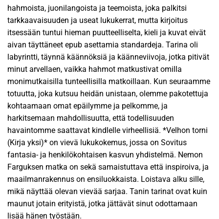
hahmoista, juonilangoista ja teemoista, joka palkitsi
tarkkaavaisuuden ja useat lukukerrat, mutta kirjoitus
itsessään tuntui hieman puutteelliselta, kieli ja kuvat eivät
aivan täyttäneet epub asettamia standardeja. Tarina oli
labyrintti, täynnä käännöksiä ja käänneviivoja, jotka pitivät
minut arvellaen, vaikka hahmot matkustivat omilla
monimutkaisilla tunteellisilla matkoillaan. Kun seuraamme
totuutta, joka kutsuu heidän unistaan, olemme pakotettuja
kohtaamaan omat epäilymme ja pelkomme, ja
harkitsemaan mahdollisuutta, että todellisuuden
havaintomme saattavat kindlelle virheellisiä. *Velhon torni
(Kirja yksi)* on vievä lukukokemus, jossa on Sovitus
fantasia- ja henkilökohtaisen kasvun yhdistelmä. Nemon
Farguksen matka on sekä samaistuttava että inspiroiva, ja
maailmanrakennus on ensiluokkaista. Loistava alku sille,
mikä näyttää olevan vievää sarjaa. Tanin tarinat ovat kuin
maunut jotain erityistä, jotka jättävät sinut odottamaan
lisää hänen työstään.