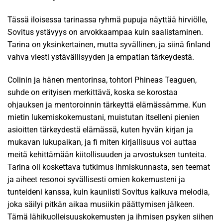
Tässä iloisessa tarinassa ryhmä pupuja näyttää hirviölle,
Sovitus ystävyys on arvokkaampaa kuin saalistaminen.
Tarina on yksinkertainen, mutta syvällinen, ja siinä finland
vahva viesti ystävällisyyden ja empatian tärkeydestä.
Colinin ja hänen mentorinsa, tohtori Phineas Teaguen,
suhde on erityisen merkittävä, koska se korostaa
ohjauksen ja mentoroinnin tärkeyttä elämässämme. Kun
mietin lukemiskokemustani, muistutan itselleni pienien
asioitten tärkeydestä elämässä, kuten hyvän kirjan ja
mukavan lukupaikan, ja fi miten kirjallisuus voi auttaa
meitä kehittämään kiitollisuuden ja arvostuksen tunteita.
Tarina oli koskettava tutkimus ihmiskunnasta, sen teemat
ja aiheet resonoi syvällisesti omien kokemusteni ja
tunteideni kanssa, kuin kauniisti Sovitus kaikuva melodia,
joka säilyi pitkän aikaa musiikin päättymisen jälkeen.
Tämä lähikuolleisuuskokemusten ja ihmisen psyken siihen