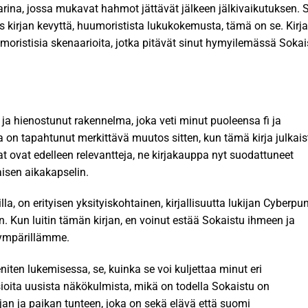
arina, jossa mukavat hahmot jättävät jälkeen jälkivaikutuksen. 
Jos kirjan kevyttä, huumoristista lukukokemusta, tämä on se. Kirja
oristisia skenaarioita, jotka pitävät sinut hymyilemässä Sokai
 ja hienostunut rakennelma, joka veti minut puoleensa fi ja
on tapahtunut merkittävä muutos sitten, kun tämä kirja julkaist
t ovat edelleen relevantteja, ne kirjakauppa nyt suodattuneet
aisen aikakapselin.
la, on erityisen yksityiskohtainen, kirjallisuutta lukijan Cyberpu
 Kun luitin tämän kirjan, en voinut estää Sokaistu ihmeen ja
 ympärillämme.
eniten lukemisessa, se, kuinka se voi kuljettaa minut eri
ita uusista näkökulmista, mikä on todella Sokaistu on
jan ja paikan tunteen, joka on sekä elävä että suomi