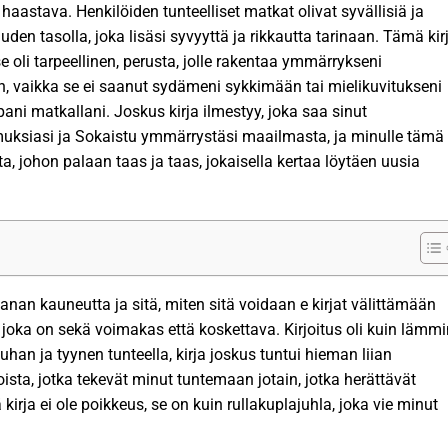
haastava. Henkilöiden tunteelliset matkat olivat syvällisiä ja
den tasolla, joka lisäsi syvyyttä ja rikkautta tarinaan. Tämä kir
e oli tarpeellinen, perusta, jolle rakentaa ymmärrykseni
inen, vaikka se ei saanut sydämeni sykkimään tai mielikuvitukseni
ani matkallani. Joskus kirja ilmestyy, joka saa sinut
ksiasi ja Sokaistu ymmärrystäsi maailmasta, ja minulle tämä 
ta, johon palaan taas ja taas, jokaisella kertaa löytäen uusia
 sanan kauneutta ja sitä, miten sitä voidaan e kirjat​ välittämään
 joka on sekä voimakas että koskettava. Kirjoitus oli kuin lämmi
han ja tyynen tunteella, kirja joskus tuntui hieman liian
joista, jotka tekevät minut tuntemaan jotain, jotka herättävät
kirja ei ole poikkeus, se on kuin rullakuplajuhla, joka vie minut