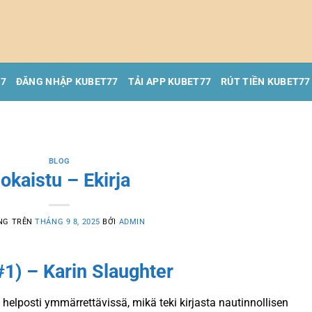
77
ĐĂNG NHẬP KUBET77
TẢI APP KUBET77
RÚT TIỀN KUBET77
BLOG
okaistu – Ekirja
NG TRÊN
THÁNG 9 8, 2025
BỞI
ADMIN
#1) – Karin Slaughter
ja helposti ymmärrettävissä, mikä teki kirjasta nautinnollisen