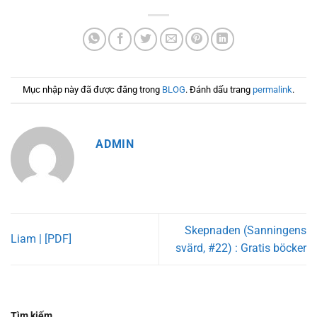
Mục nhập này đã được đăng trong
BLOG
. Đánh dấu trang
permalink
.
ADMIN
Skepnaden (Sanningens
Liam | [PDF]
svärd, #22) : Gratis böcker
Tìm kiếm