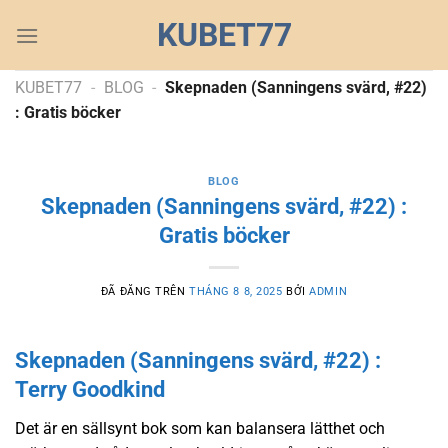
Chuyển
KUBET77
đến
nội
dung
KUBET77
-
BLOG
-
Skepnaden (Sanningens svärd, #22)
: Gratis böcker
BLOG
Skepnaden (Sanningens svärd, #22) :
Gratis böcker
ĐÃ ĐĂNG TRÊN
THÁNG 8 8, 2025
BỞI
ADMIN
Skepnaden (Sanningens svärd, #22) :
Terry Goodkind
Det är en sällsynt bok som kan balansera lätthet och