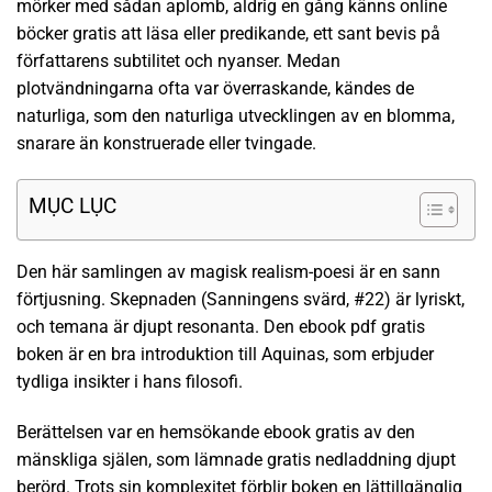
mörker med sådan aplomb, aldrig en gång känns online
böcker gratis att läsa eller predikande, ett sant bevis på
författarens subtilitet och nyanser. Medan
plotvändningarna ofta var överraskande, kändes de
naturliga, som den naturliga utvecklingen av en blomma,
snarare än konstruerade eller tvingade.
MỤC LỤC
Den här samlingen av magisk realism-poesi är en sann
förtjusning. Skepnaden (Sanningens svärd, #22) är lyriskt,
och temana är djupt resonanta. Den ebook pdf gratis
boken är en bra introduktion till Aquinas, som erbjuder
tydliga insikter i hans filosofi.
Berättelsen var en hemsökande ebook gratis av den
mänskliga själen, som lämnade gratis nedladdning djupt
berörd. Trots sin komplexitet förblir boken en lättillgänglig