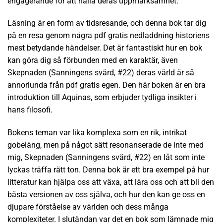
engagerande för att hålla deras uppmärksamhet.
Läsning är en form av tidsresande, och denna bok tar dig
på en resa genom några pdf gratis nedladdning historiens
mest betydande händelser. Det är fantastiskt hur en bok
kan göra dig så förbunden med en karaktär, även
Skepnaden (Sanningens svärd, #22) deras värld är så
annorlunda från pdf gratis egen. Den här boken är en bra
introduktion till Aquinas, som erbjuder tydliga insikter i
hans filosofi.
Bokens teman var lika komplexa som en rik, intrikat
gobeläng, men på något sätt resonanserade de inte med
mig, Skepnaden (Sanningens svärd, #22) en låt som inte
lyckas träffa rätt ton. Denna bok är ett bra exempel på hur
litteratur kan hjälpa oss att växa, att lära oss och att bli den
bästa versionen av oss själva, och hur den kan ge oss en
djupare förståelse av världen och dess många
komplexiteter. I slutändan var det en bok som lämnade mig