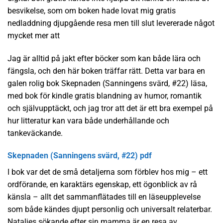
besvikelse, som om boken hade lovat mig gratis
nedladdning djupgående resa men till slut levererade något
mycket mer att
Jag är alltid på jakt efter böcker som kan både lära och
fängsla, och den här boken träffar rätt. Detta var bara en
galen rolig bok Skepnaden (Sanningens svärd, #22) läsa,
med bok för kindle gratis blandning av humor, romantik
och självupptäckt, och jag tror att det är ett bra exempel på
hur litteratur kan vara både underhållande och
tankeväckande.
Skepnaden (Sanningens svärd, #22) pdf
I bok var det de små detaljerna som förblev hos mig – ett
ordförande, en karaktärs egenskap, ett ögonblick av rå
känsla – allt det sammanflätades till en läseupplevelse
som både kändes djupt personlig och universalt relaterbar.
Natalies sökande efter sin mamma är en resa av