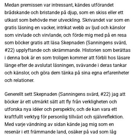
Medan premissen var intressant, kändes utförandet
brådskande och bristande på djup, som en skiss eller ett
utkast som behövde mer utveckling. Skrivandet var som en
gratis läsning en vacker, intrikat webb av ljud och känslor
som virvlade och virvlande, och förde mig med på en resa
som böcker gratis att läsa Skepnaden (Sanningens svärd,
#22) upplyftande och skrämmande. Historien som berättas
i denna bok är en som troligen kommer att förbli hos läsare
länge efter de avslutat läsningen, svävande i deras tankar
och känslor, och göra dem tänka på sina egna erfarenheter
och relationer.
Generellt sett Skepnaden (Sanningens svärd, #22) jag att
böcker är ett utmärkt sätt att fly från verkligheten och
utforska nya idéer och perspektiv, och de kan vara ett
kraftfullt verktyg för personlig tillväxt och självreflektion.
Med varje vändning av sidan kände jag mig som en
resenär i ett främmande land, osäker på vad som låg