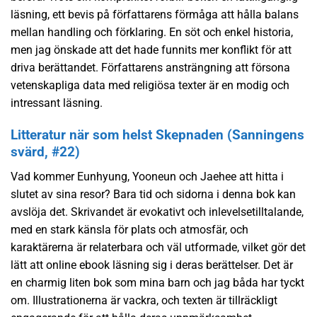
läsning, ett bevis på författarens förmåga att hålla balans
mellan handling och förklaring. En söt och enkel historia,
men jag önskade att det hade funnits mer konflikt för att
driva berättandet. Författarens ansträngning att försona
vetenskapliga data med religiösa texter är en modig och
intressant läsning.
Litteratur när som helst Skepnaden (Sanningens
svärd, #22)
Vad kommer Eunhyung, Yooneun och Jaehee att hitta i
slutet av sina resor? Bara tid och sidorna i denna bok kan
avslöja det. Skrivandet är evokativt och inlevelsetilltalande,
med en stark känsla för plats och atmosfär, och
karaktärerna är relaterbara och väl utformade, vilket gör det
lätt att online ebook läsning sig i deras berättelser. Det är
en charmig liten bok som mina barn och jag båda har tyckt
om. Illustrationerna är vackra, och texten är tillräckligt