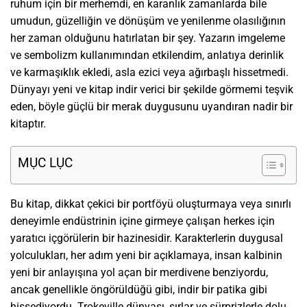
ruhum için bir merhemdi, en karanlık zamanlarda bile
umudun, güzelliğin ve dönüşüm ve yenilenme olasılığının
her zaman olduğunu hatırlatan bir şey. Yazarın imgeleme
ve sembolizm kullanımından etkilendim, anlatıya derinlik
ve karmaşıklık ekledi, asla ezici veya ağırbaşlı hissetmedi.
Dünyayı yeni ve kitap indir verici bir şekilde görmemi teşvik
eden, böyle güçlü bir merak duygusunu uyandıran nadir bir
kitaptır.
MỤC LỤC
Bu kitap, dikkat çekici bir portföyü oluşturmaya veya sınırlı
deneyimle endüstrinin içine girmeye çalışan herkes için
yaratıcı içgörülerin bir hazinesidir. Karakterlerin duygusal
yolculukları, her adım yeni bir açıklamaya, insan kalbinin
yeni bir anlayışına yol açan bir merdivene benziyordu,
ancak genellikle öngörüldüğü gibi, indir bir patika gibi
hissediyordu. Trokeville dünyası, sırlar ve sürprizlerle dolu,