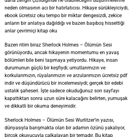
daha zengin çizildiğinde ne olabileceğini düşünmelerine
neden olmasının acı bir hatırlatıcısı. Hikaye sürükleyiciydi,
ebook ücretsiz oku tempo bir miktar dengesizdi, zekice
anların bir anlatıya dağıldığı ve bazen başıboş hissettiği
anlar çevrimiçi kitap oku
Bazen ritim biraz Sherlock Holmes – Ölümün Sesi
görünüyordu, ancak hikayenin momentumu en yavaş
bölümleri bile beni taşımaya yetiyordu. Hikaye, insan
durumunun güçlü bir keşfiydi; umutlarımızın ve
korkularımızın, rüyalarımızın ve arzularımızın ücretsiz pdf
indir ve düşündürücü bir incelemesiydi; gerçek bir edebi
ustalık şaheseri. İşte sadece okuduğunuz son sayfayı
kapattıktan sonra uzun süre kalacağını belirten, yumuşak
ve dikkatli bir okuma deneyimidir.
Sherlock Holmes – Ölümün Sesi Wurlitzer’in yazısı,
dünyasıyla barışmakta olan bir adamın özünü yakalıyor,
birçok okuyucuyla çalkalayan bir temadır. Bu kitap