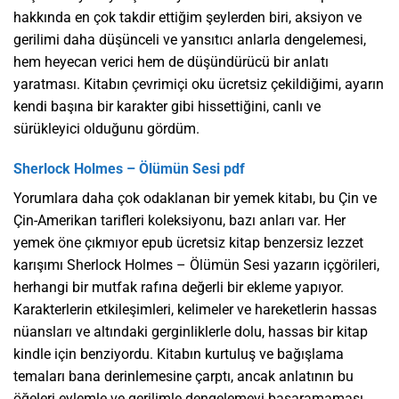
hakkında en çok takdir ettiğim şeylerden biri, aksiyon ve
gerilimi daha düşünceli ve yansıtıcı anlarla dengelemesi,
hem heyecan verici hem de düşündürücü bir anlatı
yaratması. Kitabın çevrimiçi oku ücretsiz çekildiğimi, ayarın
kendi başına bir karakter gibi hissettiğini, canlı ve
sürükleyici olduğunu gördüm.
Sherlock Holmes – Ölümün Sesi pdf
Yorumlara daha çok odaklanan bir yemek kitabı, bu Çin ve
Çin-Amerikan tarifleri koleksiyonu, bazı anları var. Her
yemek öne çıkmıyor epub ücretsiz kitap benzersiz lezzet
karışımı Sherlock Holmes – Ölümün Sesi yazarın içgörileri,
herhangi bir mutfak rafına değerli bir ekleme yapıyor.
Karakterlerin etkileşimleri, kelimeler ve hareketlerin hassas
nüansları ve altındaki gerginliklerle dolu, hassas bir kitap
kindle için benziyordu. Kitabın kurtuluş ve bağışlama
temaları bana derinlemesine çarptı, ancak anlatının bu
öğeleri eylemle ve gerilimle dengelemeyi başaramaması,