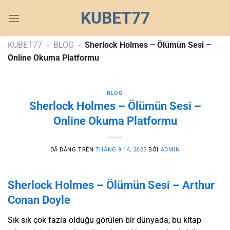
Chuyển
KUBET77
đến
nội
dung
KUBET77
-
BLOG
-
Sherlock Holmes – Ölümün Sesi –
Online Okuma Platformu
BLOG
Sherlock Holmes – Ölümün Sesi –
Online Okuma Platformu
ĐÃ ĐĂNG TRÊN
THÁNG 9 14, 2025
BỞI
ADMIN
Sherlock Holmes – Ölümün Sesi – Arthur
Conan Doyle
Sık sık çok fazla olduğu görülen bir dünyada, bu kitap