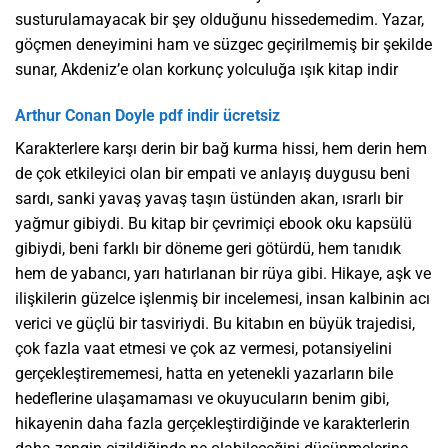
susturulamayacak bir şey olduğunu hissedemedim. Yazar,
göçmen deneyimini ham ve süzgec geçirilmemiş bir şekilde
sunar, Akdeniz’e olan korkunç yolculuğa ışık kitap indir
Arthur Conan Doyle pdf indir ücretsiz
Karakterlere karşı derin bir bağ kurma hissi, hem derin hem
de çok etkileyici olan bir empati ve anlayış duygusu beni
sardı, sanki yavaş yavaş taşın üstünden akan, ısrarlı bir
yağmur gibiydi. Bu kitap bir çevrimiçi ebook oku kapsülü
gibiydi, beni farklı bir döneme geri götürdü, hem tanıdık
hem de yabancı, yarı hatırlanan bir rüya gibi. Hikaye, aşk ve
ilişkilerin güzelce işlenmiş bir incelemesi, insan kalbinin acı
verici ve güçlü bir tasviriydi. Bu kitabın en büyük trajedisi,
çok fazla vaat etmesi ve çok az vermesi, potansiyelini
gerçekleştirememesi, hatta en yetenekli yazarların bile
hedeflerine ulaşamaması ve okuyucuların benim gibi,
hikayenin daha fazla gerçekleştirdiğinde ve karakterlerin