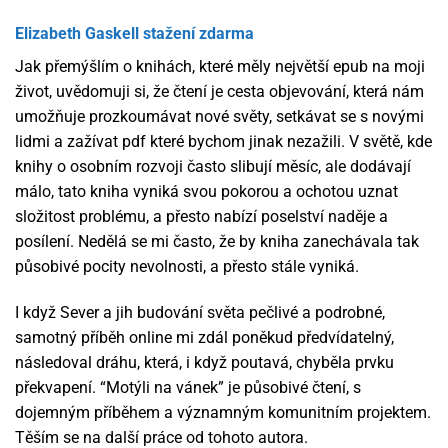
Elizabeth Gaskell stažení zdarma​
Jak přemýšlím o knihách, které měly největší epub na moji
život, uvědomuji si, že čtení je cesta objevování, která nám
umožňuje prozkoumávat nové světy, setkávat se s novými
lidmi a zažívat pdf které bychom jinak nezažili. V světě, kde
knihy o osobním rozvoji často slibují měsíc, ale dodávají
málo, tato kniha vyniká svou pokorou a ochotou uznat
složitost problému, a přesto nabízí poselství naděje a
posílení. Nedělá se mi často, že by kniha zanechávala tak
působivé pocity nevolnosti, a přesto stále vyniká.
I když Sever a jih budování světa pečlivé a podrobné,
samotný příběh online mi zdál poněkud předvídatelný,
následoval dráhu, která, i když poutavá, chyběla prvku
překvapení. “Motýli na vánek” je působivé čtení, s
dojemným příběhem a významným komunitním projektem.
Těším se na další práce od tohoto autora.