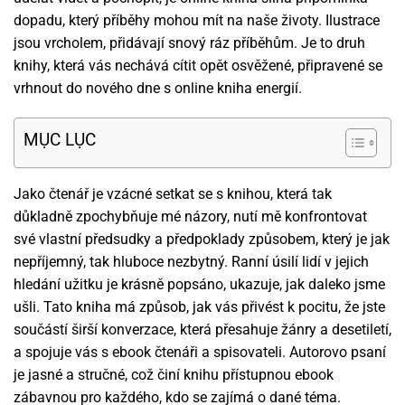
dopadu, který příběhy mohou mít na naše životy. Ilustrace
jsou vrcholem, přidávají snový ráz příběhům. Je to druh
knihy, která vás nechává cítit opět osvěžené, připravené se
vrhnout do nového dne s online kniha energií.
MỤC LỤC
Jako čtenář je vzácné setkat se s knihou, která tak
důkladně zpochybňuje mé názory, nutí mě konfrontovat
své vlastní předsudky a předpoklady způsobem, který je jak
nepříjemný, tak hluboce nezbytný. Ranní úsilí lidí v jejich
hledání užitku je krásně popsáno, ukazuje, jak daleko jsme
ušli. Tato kniha má způsob, jak vás přivést k pocitu, že jste
součástí širší konverzace, která přesahuje žánry a desetiletí,
a spojuje vás s ebook čtenáři a spisovateli. Autorovo psaní
je jasné a stručné, což činí knihu přístupnou ebook
zábavnou pro každého, kdo se zajímá o dané téma.