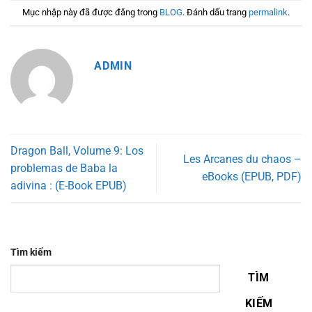
Mục nhập này đã được đăng trong
BLOG
. Đánh dấu trang
permalink
.
ADMIN
Dragon Ball, Volume 9: Los
Les Arcanes du chaos –
problemas de Baba la
eBooks (EPUB, PDF)
adivina : (E-Book EPUB)
Tìm kiếm
TÌM
KIẾM