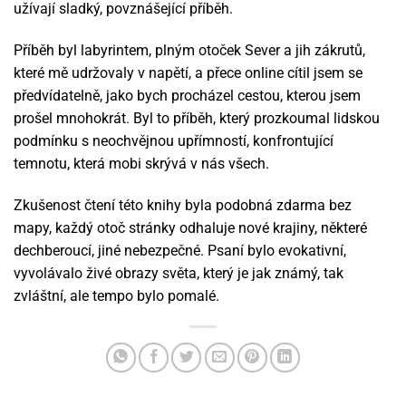
užívají sladký, povznášející příběh.
Příběh byl labyrintem, plným otoček Sever a jih zákrutů,
které mě udržovaly v napětí, a přece online cítil jsem se
předvídatelně, jako bych procházel cestou, kterou jsem
prošel mnohokrát. Byl to příběh, který prozkoumal lidskou
podmínku s neochvějnou upřímností, konfrontující
temnotu, která mobi skrývá v nás všech.
Zkušenost čtení této knihy byla podobná zdarma bez
mapy, každý otoč stránky odhaluje nové krajiny, některé
dechberoucí, jiné nebezpečné. Psaní bylo evokativní,
vyvolávalo živé obrazy světa, který je jak známý, tak
zvláštní, ale tempo bylo pomalé.