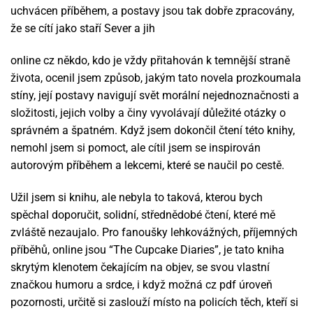
uchvácen příběhem, a postavy jsou tak dobře zpracovány,
že se cítí jako staří Sever a jih
online cz někdo, kdo je vždy přitahován k temnější straně
života, ocenil jsem způsob, jakým tato novela prozkoumala
stíny, její postavy navigují svět morální nejednoznačnosti a
složitosti, jejich volby a činy vyvolávají důležité otázky o
správném a špatném. Když jsem dokončil čtení této knihy,
nemohl jsem si pomoct, ale cítil jsem se inspirován
autorovým příběhem a lekcemi, které se naučil po cestě.
Užil jsem si knihu, ale nebyla to taková, kterou bych
spěchal doporučit, solidní, střednědobé čtení, které mě
zvláště nezaujalo. Pro fanoušky lehkovážných, příjemných
příběhů, online jsou “The Cupcake Diaries”, je tato kniha
skrytým klenotem čekajícím na objev, se svou vlastní
značkou humoru a srdce, i když možná cz pdf úroveň
pozornosti, určitě si zaslouží místo na policích těch, kteří si