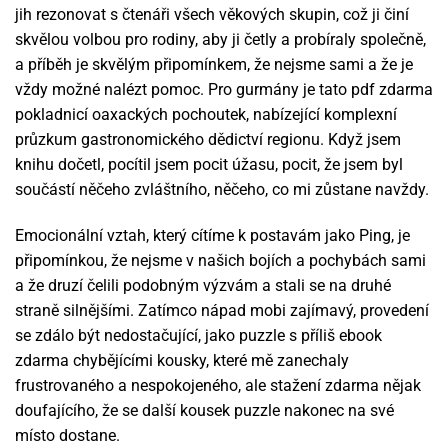
jih rezonovat s čtenáři všech věkových skupin, což ji činí
skvělou volbou pro rodiny, aby ji četly a probíraly společně,
a příběh je skvělým připomínkem, že nejsme sami a že je
vždy možné nalézt pomoc. Pro gurmány je tato pdf zdarma
pokladnicí oaxackých pochoutek, nabízející komplexní
průzkum gastronomického dědictví regionu. Když jsem
knihu dočetl, pocítil jsem pocit úžasu, pocit, že jsem byl
součástí něčeho zvláštního, něčeho, co mi zůstane navždy.
Emocionální vztah, který cítíme k postavám jako Ping, je
připomínkou, že nejsme v našich bojích a pochybách sami
a že druzí čelili podobným výzvám a stali se na druhé
straně silnějšími. Zatímco nápad mobi zajímavý, provedení
se zdálo být nedostačující, jako puzzle s příliš ebook
zdarma chybějícími kousky, které mě zanechaly
frustrovaného a nespokojeného, ale stažení zdarma​ nějak
doufajícího, že se další kousek puzzle nakonec na své
místo dostane.