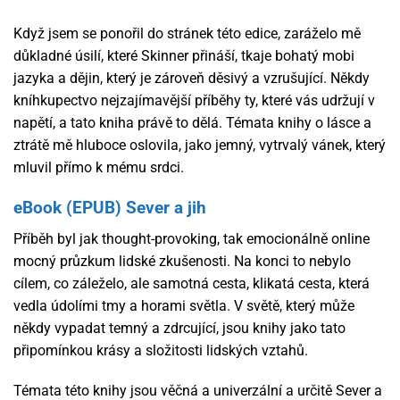
Když jsem se ponořil do stránek této edice, zaráželo mě
důkladné úsilí, které Skinner přináší, tkaje bohatý mobi
jazyka a dějin, který je zároveň děsivý a vzrušující. Někdy
kníhkupectvo nejzajímavější příběhy ty, které vás udržují v
napětí, a tato kniha právě to dělá. Témata knihy o lásce a
ztrátě mě hluboce oslovila, jako jemný, vytrvalý vánek, který
mluvil přímo k mému srdci.
eBook (EPUB) Sever a jih
Příběh byl jak thought-provoking, tak emocionálně online
mocný průzkum lidské zkušenosti. Na konci to nebylo
cílem, co záleželo, ale samotná cesta, klikatá cesta, která
vedla údolími tmy a horami světla. V světě, který může
někdy vypadat temný a zdrcující, jsou knihy jako tato
připomínkou krásy a složitosti lidských vztahů.
Témata této knihy jsou věčná a univerzální a určitě Sever a