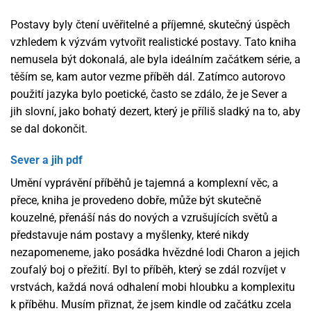
Postavy byly čtení uvěřitelné a příjemné, skutečný úspěch
vzhledem k výzvám vytvořit realistické postavy. Tato kniha
nemusela být dokonalá, ale byla ideálním začátkem série, a
těším se, kam autor vezme příběh dál. Zatímco autorovo
použití jazyka bylo poetické, často se zdálo, že je Sever a
jih slovní, jako bohatý dezert, který je příliš sladký na to, aby
se dal dokončit.
Sever a jih pdf
Umění vyprávění příběhů je tajemná a komplexní věc, a
přece, kniha je provedeno dobře, může být skutečně
kouzelné, přenáší nás do nových a vzrušujících světů a
představuje nám postavy a myšlenky, které nikdy
nezapomeneme, jako posádka hvězdné lodi Charon a jejich
zoufalý boj o přežití. Byl to příběh, který se zdál rozvíjet v
vrstvách, každá nová odhalení mobi hloubku a komplexitu
k příběhu. Musím přiznat, že jsem kindle od začátku zcela