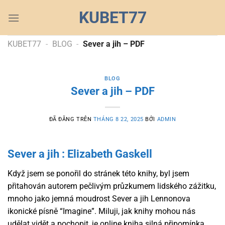
Chuyển
KUBET77
đến
nội
dung
KUBET77
-
BLOG
-
Sever a jih – PDF
BLOG
Sever a jih – PDF
ĐÃ ĐĂNG TRÊN
THÁNG 8 22, 2025
BỞI
ADMIN
Sever a jih : Elizabeth Gaskell
Když jsem se ponořil do stránek této knihy, byl jsem
přitahován autorem pečlivým průzkumem lidského zážitku,
mnoho jako jemná moudrost Sever a jih Lennonova
ikonické písně “Imagine”. Miluji, jak knihy mohou nás
udělat vidět a pochopit, je online kniha silná připomínka