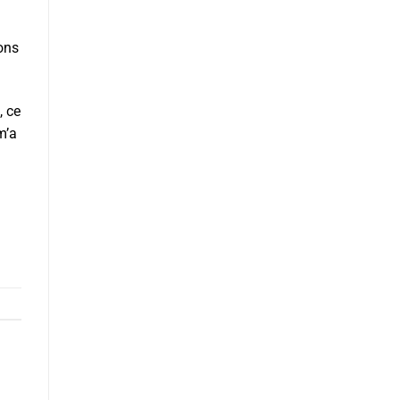
ions
, ce
m’a