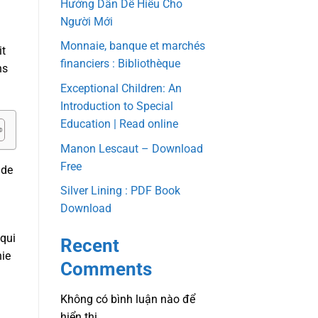
Hướng Dẫn Dễ Hiểu Cho
Người Mới
Monnaie, banque et marchés
it
financiers : Bibliothèque
ns
Exceptional Children: An
Introduction to Special
Education | Read online
Manon Lescaut – Download
Free
 de
Silver Lining : PDF Book
Download
 qui
Recent
hie
Comments
Không có bình luận nào để
hiển thị.