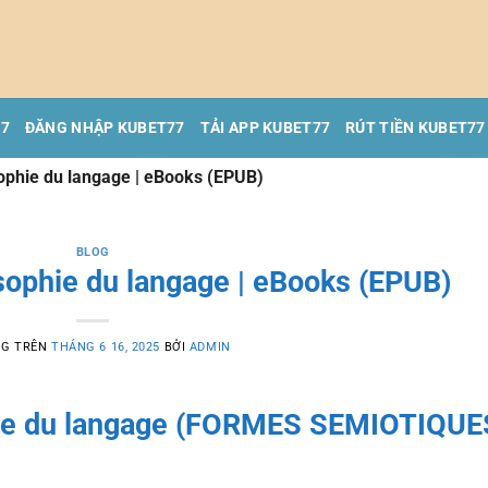
77
ĐĂNG NHẬP KUBET77
TẢI APP KUBET77
RÚT TIỀN KUBET77
sophie du langage | eBooks (EPUB)
BLOG
sophie du langage | eBooks (EPUB)
NG TRÊN
THÁNG 6 16, 2025
BỞI
ADMIN
hie du langage (FORMES SEMIOTIQUE