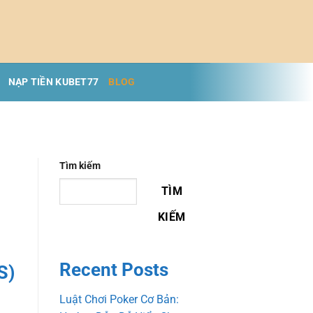
NẠP TIỀN KUBET77
BLOG
Tìm kiếm
TÌM
KIẾM
Recent Posts
S)
Luật Chơi Poker Cơ Bản: