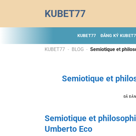
Chuyển
KUBET77
đến
nội
dung
KUBET77
ĐĂNG KÝ KUBET
KUBET77
-
BLOG
-
Semiotique et philo
Semiotique et philo
ĐÃ ĐĂ
Semiotique et philosop
Umberto Eco