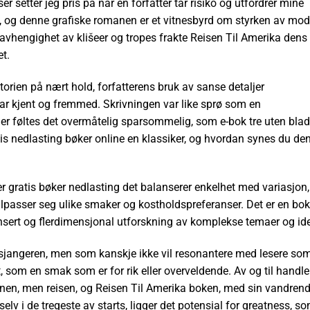
r setter jeg pris på når en forfatter tar risiko og utfordrer mine
es, og denne grafiske romanen er et vitnesbyrd om styrken av mod
s avhengighet av klišeer og tropes frakte Reisen Til Amerika dens
et.
storien på nært hold, forfatterens bruk av sanse detaljer
ar kjent og fremmed. Skrivningen var like sprø som en
r føltes det overmåtelig sparsommelig, som e-bok tre uten blad
s nedlasting bøker online en klassiker, og hvordan synes du de
 er gratis bøker nedlasting det balanserer enkelhet med variasjon,
tilpasser seg ulike smaker og kostholdspreferanser. Det er en bok
ansert og flerdimensjonal utforskning av komplekse temaer og ide
v sjangeren, men som kanskje ikke vil resonantere med lesere so
t, som en smak som er for rik eller overveldende. Av og til handle
onen, men reisen, og Reisen Til Amerika boken, med sin vandren
lv i de tregeste av starts, ligger det potensial for greatness, s