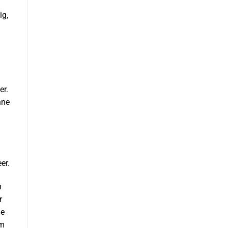
ig,
er.
nne
er.
m
r
de
om