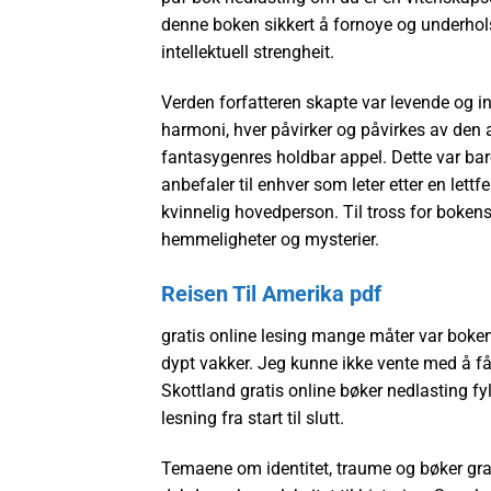
denne boken sikkert å fornoye og underhol
intellektuell strengheit.
Verden forfatteren skapte var levende og in
harmoni, hver påvirker og påvirkes av den 
fantasygenres holdbar appel. Dette var bare
anbefaler til enhver som leter etter en lett
kvinnelig hovedperson. Til tross for bokens f
hemmeligheter og mysterier.
Reisen Til Amerika pdf
gratis online lesing mange måter var boken
dypt vakker. Jeg kunne ikke vente med å få 
Skottland gratis online bøker nedlasting fylt
lesning fra start til slutt.
Temaene om identitet, traume og bøker grat