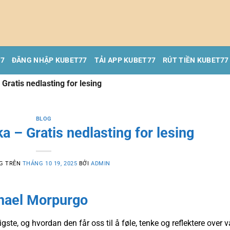
77
ĐĂNG NHẬP KUBET77
TẢI APP KUBET77
RÚT TIỀN KUBET77
Gratis nedlasting for lesing
BLOG
a – Gratis nedlasting for lesing
G TRÊN
THÁNG 10 19, 2025
BỞI
ADMIN
chael Morpurgo
tigste, og hvordan den får oss til å føle, tenke og reflektere over v