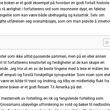
ne boken er et godt eksempel på hvordan en godt fortalt historie
 rå ærlighet i forfatterens ord som resonnerer dypt, en følelse
ssigelse som kan være både ubehagelig og katartisk. Selv om
følte utførelsen seg overambisjøs, som om man prøvde å inneho
 biter som ikke alltid passende sammen, men på en eller annen
t til forfatterens kreativitet og ferdigheter at de kan skape en
kende. Jeg tror at en av de beste tingene med å lese er måten les 
 pdf empati og forstå forskjellige synspunkter. Som noen som els
ære en kilde til trøst og lindring, og tilby en midlertidig flukt fra
enne boken er et godt Reisen Til Amerika på det.
sterverk av fortelling, en rik og fengslende fortelling som
t. Grossmans ubøyelige utforskning av vold og bøker til nedlastin