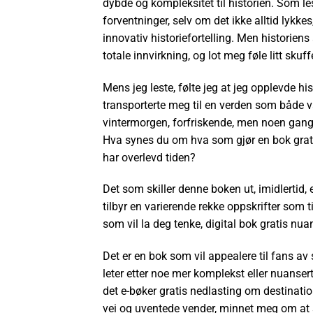
dybde og kompleksitet til historien. Som lese
forventninger, selv om det ikke alltid lykk
innovativ historiefortelling. Men historien
totale innvirkning, og lot meg føle litt skuff
Mens jeg leste, følte jeg at jeg opplevde hi
transporterte meg til en verden som både v
vintermorgen, forfriskende, men noen gange
Hva synes du om hva som gjør en bok grati
har overlevd tiden?
Det som skiller denne boken ut, imidlertid,
tilbyr en varierende rekke oppskrifter som 
som vil la deg tenke, digital bok gratis nu
Det er en bok som vil appealere til fans a
leter etter noe mer komplekst eller nuanser
det e-bøker gratis nedlasting om destinati
vei og uventede vender, minnet meg om at se