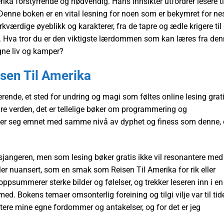
ika forstyrrende og nødvendig. Hans innsikter utfordrer lesere ti
enne boken er en vital lesning for noen som er bekymret for ne
rkværdige øyeblikk og karakterer, fra de tapre og ædle krigere til
ten. Hva tror du er den viktigste lærdommen som kan læres fra de
gne liv og kamper?
isen Til Amerika
rende, et sted for undring og magi som føltes online lesing grat
erære verden, det er tellelige bøker om programmering og
mer seg emnet med samme nivå av dyphet og finess som denne,
 sjangeren, men som lesing bøker gratis ikke vil resonantere med
ler nuansert, som en smak som Reisen Til Amerika for rik eller
oppsummerer sterke bilder og følelser, og trekker leseren inn i en
ed. Bokens temaer omsonterlig foreining og tilgi vilje var til tid
tere mine egne fordommer og antakelser, og for det er jeg