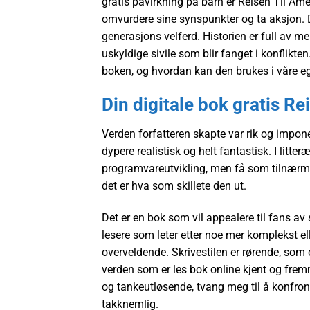
gratis påvirkning på barn er Reisen Til Amer
omvurdere sine synspunkter og ta aksjon. D
generasjons velferd. Historien er full av me
uskyldige sivile som blir fanget i konflik
boken, og hvordan kan den brukes i våre e
Din digitale bok gratis Re
Verden forfatteren skapte var rik og impone
dypere realistisk og helt fantastisk. I litt
programvareutvikling, men få som tilnær
det er hva som skillete den ut.
Det er en bok som vil appealere til fans av
lesere som leter etter noe mer komplekst el
overveldende. Skrivestilen er rørende, som 
verden som er les bok online kjent og fremm
og tankeutløsende, tvang meg til å konfron
takknemlig.