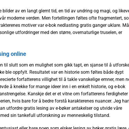
bilder av en langt glemt tid, en tid av undring og magi, og likev
 vår moderne verden. Men fortellingen føltes ofte fragmentert, s
rakterenes motiver var e-bok nedlasting gratis ganger uklare. M
nlige utfordringer med den større, overnaturlige truselen, er
ing online
en til slutt som en mulighet som gikk tapt, en sjanse til å utforsk
e ble oppfylt. Resultatet var en historie som føltes både dypt
precierte forfatterens villighet til å takle vanskelige emner, men 
øvde å knekke for mange ideer inn i en enkelt historie, og e-bok
anstrengelse. Kanskje det er et vitne om forfatterens ferdigheter
serien, hvis bare for å bedre forstå karakterenes nuancer. Jeg har
an utfordre gratis lesing av e-bøker antakelser og utvide våre
, med sin tankefull utforskning av menneskelig tilstand.
tusiast eller bare noen som elsker lesing av bøker gratis lære, 