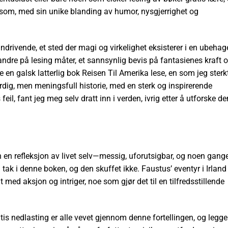
som, med sin unike blanding av humor, nysgjerrighet og
ndrivende, et sted der magi og virkelighet eksisterer i en ubehag
andre på lesing måter, et sannsynlig bevis på fantasienes kraft 
 en galsk latterlig bok Reisen Til Amerika lese, en som jeg sterk
ferdig, men meningsfull historie, med en sterk og inspirerende
eil, fant jeg meg selv dratt inn i verden, ivrig etter å utforske d
 en refleksjon av livet selv—messig, uforutsigbar, og noen gange
tak i denne boken, og den skuffet ikke. Faustus’ eventyr i Irland
 med aksjon og intriger, noe som gjør det til en tilfredsstillende
is nedlasting er alle vevet gjennom denne fortellingen, og legge