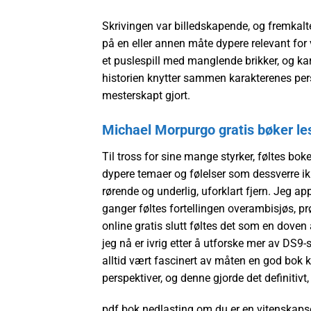
Skrivingen var billedskapende, og fremkalte 
på en eller annen måte dypere relevant for
et puslespill med manglende brikker, og ka
historien knytter sammen karakterenes perso
mesterskapt gjort.
Michael Morpurgo gratis bøker les
Til tross for sine mange styrker, føltes bok
dypere temaer og følelser som dessverre ikk
rørende og underlig, uforklart fjern. Jeg ap
ganger føltes fortellingen overambisjøs, pr
online gratis slutt føltes det som en doven 
jeg nå er ivrig etter å utforske mer av DS9-
alltid vært fascinert av måten en god bok k
perspektiver, og denne gjorde det definitivt
pdf bok nedlasting om du er en vitenskapsen