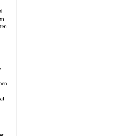
el
om
åten
e
noen
 at
er