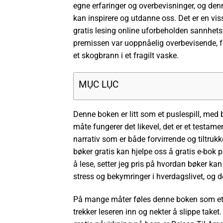
egne erfaringer og overbevisninger, og den
kan inspirere og utdanne oss. Det er en viss
gratis lesing online uforbeholden sannhet
premissen var uoppnåelig overbevisende, 
et skogbrann i et fragilt vaske.
MỤC LỤC
Denne boken er litt som et puslespill, med
måte fungerer det likevel, det er et testamen
narrativ som er både forvirrende og tiltruk
bøker gratis kan hjelpe oss å gratis e-bok
å lese, setter jeg pris på hvordan bøker kan v
stress og bekymringer i hverdagslivet, og d
På mange måter føles denne boken som et me
trekker leseren inn og nekter å slippe take