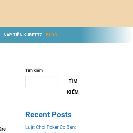
NẠP TIỀN KUBET77
BLOG
Tìm kiếm
TÌM
KIẾM
Recent Posts
Luật Chơi Poker Cơ Bản:
åre