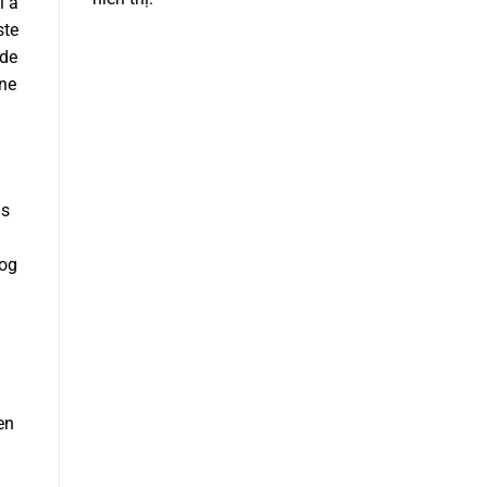
l å
ste
 de
nne
is
 og
en