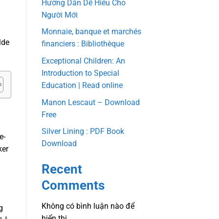
Hướng Dẫn Dễ Hiểu Cho
Người Mới
Monnaie, banque et marchés
lde
financiers : Bibliothèque
Exceptional Children: An
Introduction to Special
Education | Read online
Manon Lescaut – Download
Free
Silver Lining : PDF Book
e-
Download
ker
Recent
Comments
Không có bình luận nào để
g
hiển thị.