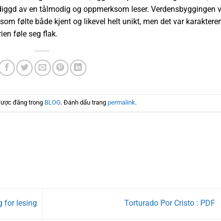
ppdiggd av en tålmodig og oppmerksom leser. Verdensbyggingen 
om følte både kjent og likevel helt unikt, men det var karaktere
en føle seg flak.
được đăng trong
BLOG
. Đánh dấu trang
permalink
.
 for lesing
Torturado Por Cristo : PDF