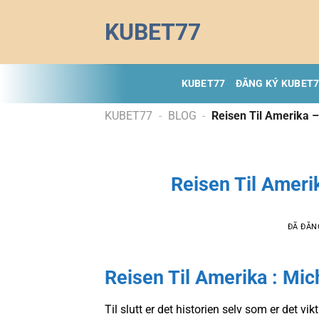
Chuyển
KUBET77
đến
nội
dung
KUBET77
ĐĂNG KÝ KUBET
KUBET77
-
BLOG
-
Reisen Til Amerika – 
Reisen Til Amerik
ĐÃ ĐĂN
Reisen Til Amerika : Mi
Til slutt er det historien selv som er det vik