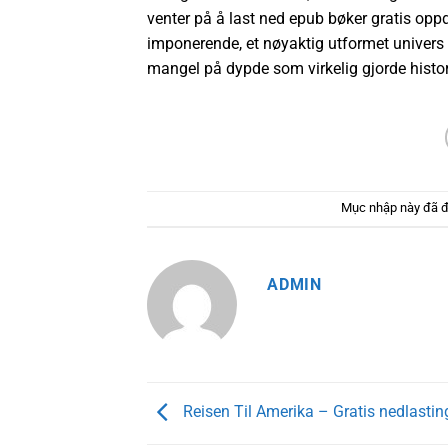
venter på å last ned epub bøker gratis o
imponerende, et nøyaktig utformet univers s
mangel på dypde som virkelig gjorde histori
Mục nhập này đã 
ADMIN
Reisen Til Amerika – Gratis nedlasting