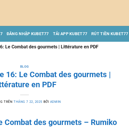
77
ĐĂNG NHẬP KUBET77
TẢI APP KUBET77
RÚT TIỀN KUBET77
: Le Combat des gourmets | Littérature en PDF
BLOG
 16: Le Combat des gourmets |
ttérature en PDF
NG TRÊN
THÁNG 7 22, 2025
BỞI
ADMIN
e Combat des gourmets – Rumiko