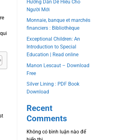
Hướng Dẫn Dễ Hiểu Cho
Người Mới
re
Monnaie, banque et marchés
financiers : Bibliothèque
 qui
Exceptional Children: An
Introduction to Special
Education | Read online
Manon Lescaut – Download
Free
n
Silver Lining : PDF Book
Download
Recent
st
Comments
Không có bình luận nào để
hiển thị.