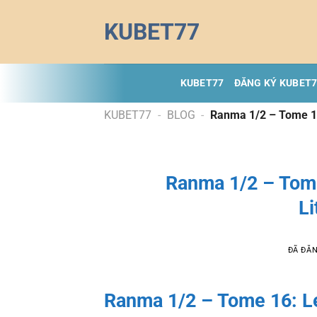
Chuyển
KUBET77
đến
nội
dung
KUBET77
ĐĂNG KÝ KUBET
KUBET77
-
BLOG
-
Ranma 1/2 – Tome 16
Ranma 1/2 – Tome
Li
ĐÃ ĐĂ
Ranma 1/2 – Tome 16: L