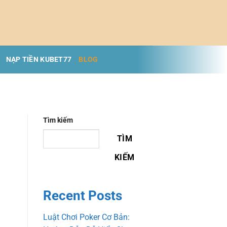
NẠP TIỀN KUBET77
BLOG
Tìm kiếm
TÌM
KIẾM
Recent Posts
Luật Chơi Poker Cơ Bản: