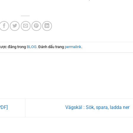
được đăng trong
BLOG
. Đánh dấu trang
permalink
.
PDF]
Vägskäl : Sök, spara, ladda ner