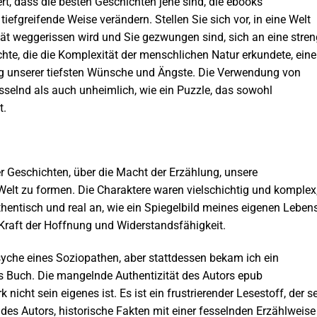
rt, dass die besten Geschichten jene sind, die ebooks
tiefgreifende Weise verändern. Stellen Sie sich vor, in eine Welt
ität weggerissen wird und Sie gezwungen sind, sich an eine stre
te, die die Komplexität der menschlichen Natur erkundete, eine
ng unserer tiefsten Wünsche und Ängste. Die Verwendung von
selnd als auch unheimlich, wie ein Puzzle, das sowohl
t.
ber Geschichten, über die Macht der Erzählung, unsere
lt zu formen. Die Charaktere waren vielschichtig und komplex
hentisch und real an, wie ein Spiegelbild meines eigenen Lebens
 Kraft der Hoffnung und Widerstandsfähigkeit.
Psyche eines Soziopathen, aber stattdessen bekam ich ein
s Buch. Die mangelnde Authentizität des Autors epub
k nicht sein eigenes ist. Es ist ein frustrierender Lesestoff, der s
 des Autors, historische Fakten mit einer fesselnden Erzählweise