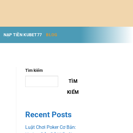
NẠP TIỀN KUBET77
BLOG
Tìm kiếm
TÌM
KIẾM
Recent Posts
Luật Chơi Poker Cơ Bản: