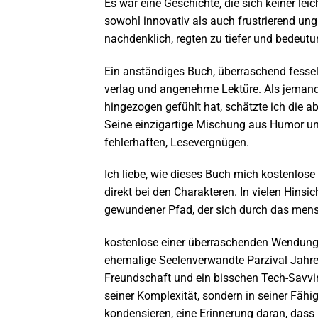
Es war eine Geschichte, die sich keiner lei
sowohl innovativ als auch frustrierend un
nachdenklich, regten zu tiefer und bedeutu
Ein anständiges Buch, überraschend fesselnd
verlag und angenehme Lektüre. Als jemand
hingezogen gefühlt hat, schätzte ich die a
Seine einzigartige Mischung aus Humor u
fehlerhaften, Lesevergnügen.
Ich liebe, wie dieses Buch mich kostenlose 
direkt bei den Charakteren. In vielen Hins
gewundener Pfad, der sich durch das mens
kostenlose einer überraschenden Wendung
ehemalige Seelenverwandte Parzival Jahre 
Freundschaft und ein bisschen Tech-Savvin
seiner Komplexität, sondern in seiner Fähi
kondensieren, eine Erinnerung daran, dass 