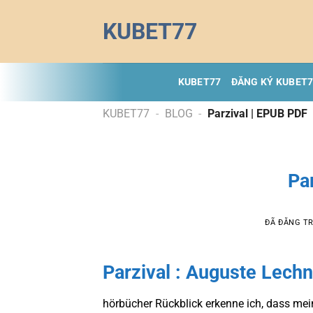
Chuyển
KUBET77
đến
nội
dung
KUBET77
ĐĂNG KÝ KUBET
KUBET77
-
BLOG
-
Parzival | EPUB PDF
Pa
ĐÃ ĐĂNG T
Parzival : Auguste Lechn
hörbücher Rückblick erkenne ich, dass mei