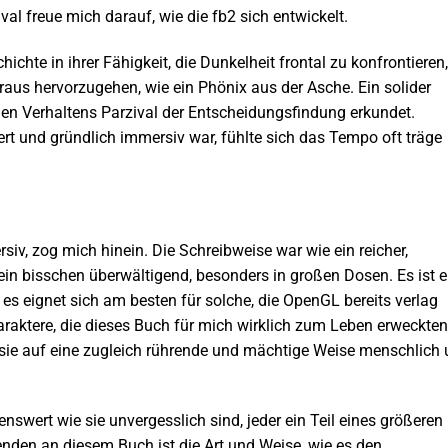
val freue mich darauf, wie die fb2 sich entwickelt.
ichte in ihrer Fähigkeit, die Dunkelheit frontal zu konfrontieren,
raus hervorzugehen, wie ein Phönix aus der Asche. Ein solider
en Verhaltens Parzival der Entscheidungsfindung erkundet.
iert und gründlich immersiv war, fühlte sich das Tempo oft träge
v, zog mich hinein. Die Schreibweise war wie ein reicher,
in bisschen überwältigend, besonders in großen Dosen. Es ist e
es eignet sich am besten für solche, die OpenGL bereits verlag
raktere, die dieses Buch für mich wirklich zum Leben erweckten
ie auf eine zugleich rührende und mächtige Weise menschlich
nswert wie sie unvergesslich sind, jeder ein Teil eines größeren
enden an diesem Buch ist die Art und Weise, wie es den