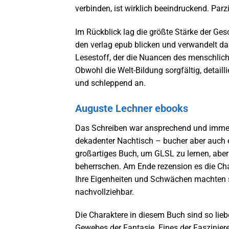
verbinden, ist wirklich beeindruckend. Parzi
Im Rückblick lag die größte Stärke der Gesch
den verlag epub blicken und verwandelt da
Lesestoff, der die Nuancen des menschlich
Obwohl die Welt-Bildung sorgfältig, detaill
und schleppend an.
Auguste Lechner ebooks
Das Schreiben war ansprechend und immersi
dekadenter Nachtisch – bucher aber auch e
großartiges Buch, um GLSL zu lernen, aber 
beherrschen. Am Ende rezension es die Cha
Ihre Eigenheiten und Schwächen machten s
nachvollziehbar.
Die Charaktere in diesem Buch sind so liebe
Gewebes der Fantasie. Eines der Faszinier