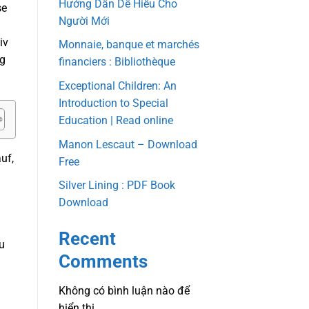
Hướng Dẫn Dễ Hiểu Cho
se
Người Mới
iv
Monnaie, banque et marchés
ig
financiers : Bibliothèque
Exceptional Children: An
Introduction to Special
Education | Read online
Manon Lescaut – Download
uf,
Free
Silver Lining : PDF Book
Download
Recent
u
Comments
Không có bình luận nào để
hiển thị.