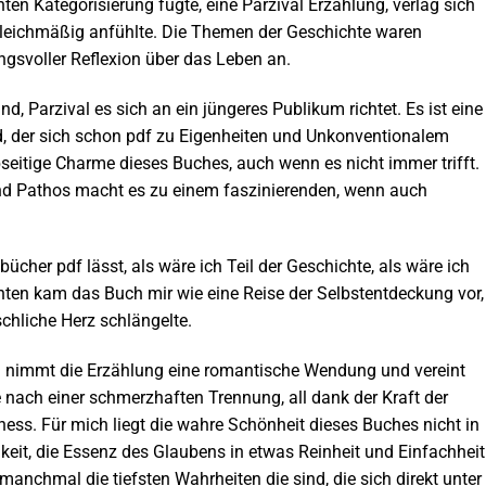
chten Kategorisierung fügte, eine Parzival Erzählung, verlag sich
gleichmäßig anfühlte. Die Themen der Geschichte waren
ngsvoller Reflexion über das Leben an.
, Parzival es sich an ein jüngeres Publikum richtet. Es ist eine
, der sich schon pdf zu Eigenheiten und Unkonventionalem
bseitige Charme dieses Buches, auch wenn es nicht immer trifft.
nd Pathos macht es zu einem faszinierenden, wenn auch
bücher pdf lässt, als wäre ich Teil der Geschichte, als wäre ich
ichten kam das Buch mir wie eine Reise der Selbstentdeckung vor,
chliche Herz schlängelte.
 nimmt die Erzählung eine romantische Wendung und vereint
nach einer schmerzhaften Trennung, all dank der Kraft der
ess. Für mich liegt die wahre Schönheit dieses Buches nicht in
gkeit, die Essenz des Glaubens in etwas Reinheit und Einfachheit
manchmal die tiefsten Wahrheiten die sind, die sich direkt unter