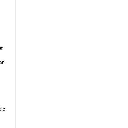
en
an.
die