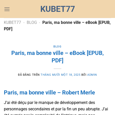
Chuyển
KUBET77
đến
nội
dung
KUBET77
-
BLOG
-
Paris, ma bonne ville – eBook [EPUB,
PDF]
BLOG
Paris, ma bonne ville – eBook [EPUB,
PDF]
ĐÃ ĐĂNG TRÊN
THÁNG MƯỜI MỘT 18, 2025
BỞI
ADMIN
Paris, ma bonne ville – Robert Merle
J’ai été déçu par le manque de développement des
personnages secondaires et par la fin un peu abrupte. J’ai