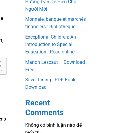
Hướng Dẫn Dễ Hiểu Cho
Người Mới
ie
Monnaie, banque et marchés
financiers : Bibliothèque
Exceptional Children: An
t,
Introduction to Special
Education | Read online
Manon Lescaut – Download
Free
Silver Lining : PDF Book
Download
Recent
Comments
ens
Không có bình luận nào để
hiển thị.