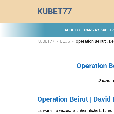
Chuyển
KUBET77
đến
nội
dung
KUBET77
ĐĂNG KÝ KUBET
KUBET77
-
BLOG
-
Operation Beirut : D
Operation Be
ĐÃ ĐĂNG 
Operation Beirut | David 
Es war eine viszerale, unheimliche Erfahr