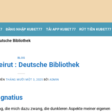
77
ĐĂNG NHẬP KUBET77
TẢI APP KUBET77
RÚT TIỀN KUBET77
eutsche Bibliothek
BLOG
irut : Deutsche Bibliothek
TRÊN
THÁNG MƯỜI MỘT 3, 2025
BỞI
ADMIN
Ignatius
ung, die mich dazu zwang, die dunkleren Aspekte meiner eigenen