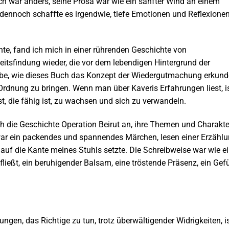
Buch war anders, seine Prosa war wie ein sanfter Wind an einem
dennoch schaffte es irgendwie, tiefe Emotionen und Reflexione
chte, fand ich mich in einer rührenden Geschichte von
tsfindung wieder, die vor dem lebendigen Hintergrund der
iebe, wie dieses Buch das Konzept der Wiedergutmachung erkund
n Ordnung zu bringen. Wenn man über Kaveris Erfahrungen liest, i
ist, die fähig ist, zu wachsen und sich zu verwandeln.
ch die Geschichte Operation Beirut an, ihre Themen und Charakte
war ein packendes und spannendes Märchen, lesen einer Erzählu
auf die Kante meines Stuhls setzte. Die Schreibweise war wie e
g fließt, ein beruhigender Balsam, eine tröstende Präsenz, ein Gef
en, das Richtige zu tun, trotz überwältigender Widrigkeiten, i