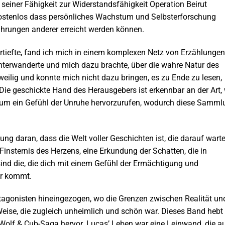
seiner Fähigkeit zur Widerstandsfähigkeit Operation Beirut
kostenlos dass persönliches Wachstum und Selbsterforschung
hrungen anderer erreicht werden können.
ertiefte, fand ich mich in einem komplexen Netz von Erzählungen
unterwanderte und mich dazu brachte, über die wahre Natur des
eilig und konnte mich nicht dazu bringen, es zu Ende zu lesen,
Die geschickte Hand des Herausgebers ist erkennbar an der Art,
e, um ein Gefühl der Unruhe hervorzurufen, wodurch diese Samm
g daran, dass die Welt voller Geschichten ist, die darauf warte
 Finsternis des Herzens, eine Erkundung der Schatten, die in
sind die, die dich mit einem Gefühl der Ermächtigung und
er kommt.
rotagonisten hineingezogen, wo die Grenzen zwischen Realität un
ise, die zugleich unheimlich und schön war. Dieses Band hebt
e Wolf & Cub-Saga hervor. Lucas’ Leben war eine Leinwand, die a