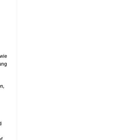
 wie
lung
n,
d
uf