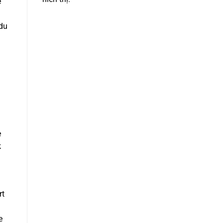
e
 du
e
k
rt
e