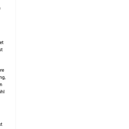
n
et
st
re
ng,
in
ühl
st