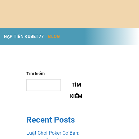
NẠP TIỀN KUBET77
BLOG
Tìm kiếm
TÌM
KIẾM
Recent Posts
Luật Chơi Poker Cơ Bản: