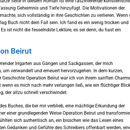
hwarze Seite in diesem Roman ist eine faszinierende künstlerisch
assung Geheimnis und Tiefe hinzufügt. Die Motivationen der
machte, sich vollständig in ihre Geschichten zu verlieren. Wenn
ag Buch nicht dein Fall sein. Ich fand es ein wenig trocken und
Es ist nicht die fesselndste Lektüre, es sei denn, du hast ein
on Beirut
wirrender Irrgarten aus Gängen und Sackgassen, der mich
n, um verwandelt und erneuert hervorzugehen. In dem kurzen,
r Geschichte Operation Beirut war ich von ihrem sanften Charm
wenn es mich nach mehr verlangen ließ, wie ein flüchtiger Blic
 der allzu schnell verschwindet.
s Buches, die bei mir verblieb, eine mächtige Erkundung der
er einer grundlegenden Weise Operation Beirut und transformie
ühlten sich authentisch an, ein bisschen wie das Lesen eines
ten Gedanken und Gefühle des Schreibers offenbart werden, ein