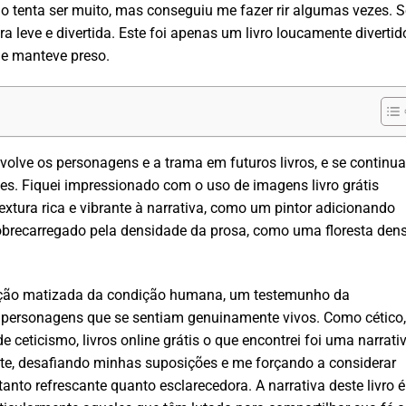
ão tenta ser muito, mas conseguiu me fazer rir algumas vezes. S
ura leve e divertida. Este foi apenas um livro loucamente divertid
me manteve preso.
volve os personagens e a trama em futuros livros, e se continua
es. Fiquei impressionado com o uso de imagens livro grátis
xtura rica e vibrante à narrativa, como um pintor adicionando
 sobrecarregado pela densidade da prosa, como uma floresta den
ração matizada da condição humana, um testemunho da
ar personagens que se sentiam genuinamente vivos. Como cético,
 ceticismo, livros online grátis o que encontrei foi uma narrati
nte, desafiando minhas suposições e me forçando a considerar
anto refrescante quanto esclarecedora. A narrativa deste livro é