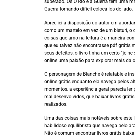
superado. Os O Rio e a Guerra têm uma man
Guerra tornando difícil colocá-los de lado.
Apreciiei a disposição do autor em abordar
como um martelo em vez de um bisturi, o 
coisas que amo na leitura é a maneira co
que eu talvez não encontrasse pdf grátis m
seus defeitos, o livro tinha um certo “je n
online uma paixão para explorar mais da o
O personagem de Blanche é relatable e inspi
online grátis enquanto ela navega pelos al
momentos, a experiência geral parecia le
mal desenvolvidos, que baixar livros grá
realizados.
Uma das coisas mais notáveis sobre este l
habilidoso equilibrista que navega pelo ar
Não é comum encontrar livros grátis baixa