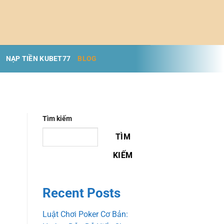
NẠP TIỀN KUBET77
BLOG
Tìm kiếm
TÌM
KIẾM
Recent Posts
Luật Chơi Poker Cơ Bản: