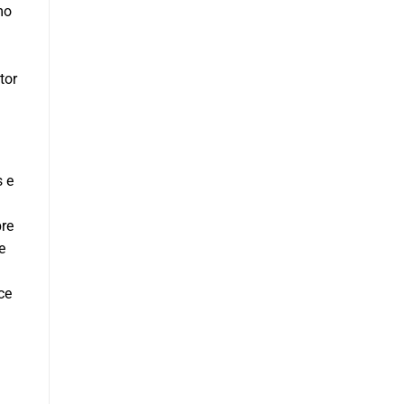
mo
tor
s e
bre
e
ce