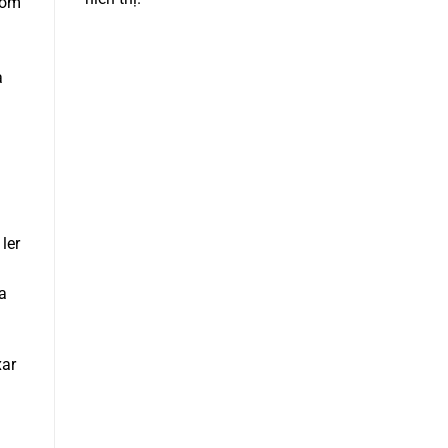
com
a
ler
a
xar