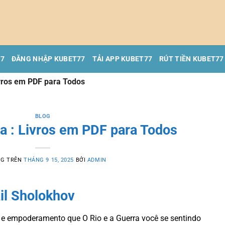
77
ĐĂNG NHẬP KUBET77
TẢI APP KUBET77
RÚT TIỀN KUBET77
ivros em PDF para Todos
BLOG
ra : Livros em PDF para Todos
NG TRÊN
THÁNG 9 15, 2025
BỞI
ADMIN
il Sholokhov
ão e empoderamento que O Rio e a Guerra você se sentindo