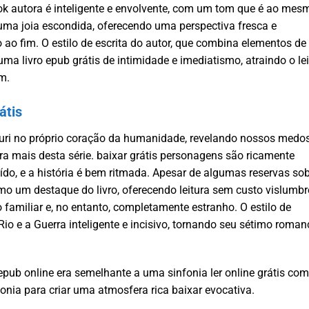
book autora é inteligente e envolvente, com um tom que é ao mes
 uma joia escondida, oferecendo uma perspectiva fresca e
ao fim. O estilo de escrita do autor, que combina elementos de
uma livro epub grátis de intimidade e imediatismo, atraindo o lei
m.
átis
turi no próprio coração da humanidade, revelando nossos medo
a mais desta série. baixar grátis personagens são ricamente
do, e a história é bem ritmada. Apesar de algumas reservas so
omo um destaque do livro, oferecendo leitura sem custo vislumbr
amiliar e, no entanto, completamente estranho. O estilo de
 Rio e a Guerra inteligente e incisivo, tornando seu sétimo roman
epub online era semelhante a uma sinfonia ler online grátis com
nia para criar uma atmosfera rica baixar evocativa.