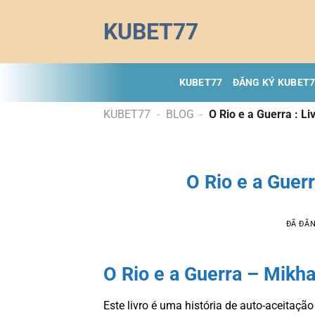
Chuyển
KUBET77
đến
nội
dung
KUBET77
ĐĂNG KÝ KUBET
KUBET77
-
BLOG
-
O Rio e a Guerra : L
O Rio e a Guer
ĐÃ ĐĂ
O Rio e a Guerra – Mikha
Este livro é uma história de auto-aceitaç