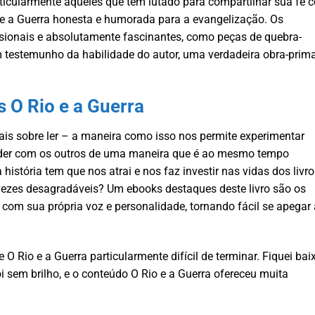
ticularmente aqueles que têm lutado para compartilhar sua fé 
 e a Guerra honesta e humorada para a evangelização. Os
ionais e absolutamente fascinantes, como peças de quebra-
testemunho da habilidade do autor, uma verdadeira obra-prim
s O Rio e a Guerra
s sobre ler – a maneira como isso nos permite experimentar
ender com os outros de uma maneira que é ao mesmo tempo
história tem que nos atrai e nos faz investir nas vidas dos livro 
ezes desagradáveis? Um ebooks destaques deste livro são os
om sua própria voz e personalidade, tornando fácil se apegar 
O Rio e a Guerra particularmente difícil de terminar. Fiquei bai
foi sem brilho, e o conteúdo O Rio e a Guerra ofereceu muita