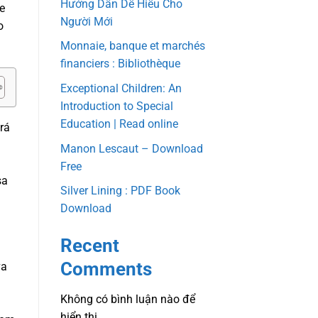
Hướng Dẫn Dễ Hiểu Cho
e
Người Mới
o
Monnaie, banque et marchés
financiers : Bibliothèque
Exceptional Children: An
Introduction to Special
Education | Read online
rá
Manon Lescaut – Download
Free
sa
Silver Lining : PDF Book
Download
Recent
Comments
va
Không có bình luận nào để
hiển thị.