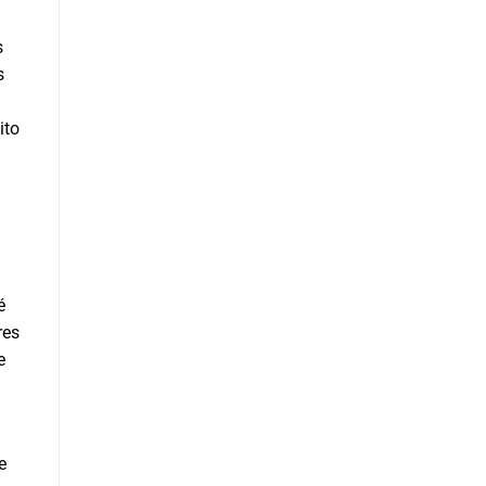
s
s
ito
é
res
e
e