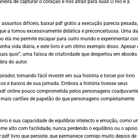
eira de capturar o coração e nos atrair para suas O Rio e a
 assuntos difíceis, baixar pdf grátis a execução parecia pesada,
que a tornou excessivamente didática e preconceituosa. Uma d
mo ela me permite escapar para outro mundo e experimentar coi
inha vida diária, e este livro é um ótimo exemplo disso. Apesar 
e sais quoi”, uma faísca de criatividade que despertou em ebooks
bra do autor.
rador, tornando fácil investir em sua história e torcer por livro
tos e baixos de sua jornada. Embora a história tivesse seus
r pdf online pouco comprometida pelos personagens coadjuvant
tis mais cartões de papelão do que personagens completamente
ivro é sua capacidade de equilibrar intelecto e emoção, como u
ame alto com facilidade, nunca perdendo o equilíbrio ou o apoio
r pdf livro que persiste, que permanece comigo muito depois de