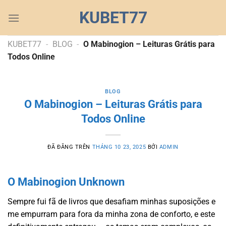
Chuyển
KUBET77
đến
nội
dung
KUBET77
-
BLOG
-
O Mabinogion – Leituras Grátis para
Todos Online
BLOG
O Mabinogion – Leituras Grátis para
Todos Online
ĐÃ ĐĂNG TRÊN
THÁNG 10 23, 2025
BỞI
ADMIN
O Mabinogion Unknown
Sempre fui fã de livros que desafiam minhas suposições e
me empurram para fora da minha zona de conforto, e este