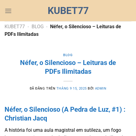
Chuyển
KUBET77
đến
nội
dung
KUBET77
-
BLOG
-
Néfer, o Silencioso – Leituras de
PDFs Ilimitadas
BLOG
Néfer, o Silencioso – Leituras de
PDFs Ilimitadas
ĐÃ ĐĂNG TRÊN
THÁNG 9 15, 2025
BỞI
ADMIN
Néfer, o Silencioso (A Pedra de Luz, #1) :
Christian Jacq
A história foi uma aula magistral em sutileza, um fogo