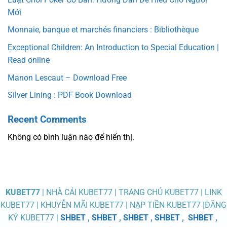
Mới
Monnaie, banque et marchés financiers : Bibliothèque
Exceptional Children: An Introduction to Special Education |
Read online
Manon Lescaut – Download Free
Silver Lining : PDF Book Download
Recent Comments
Không có bình luận nào để hiển thị.
KUBET77
| NHÀ CÁI KUBET77 | TRANG CHỦ KUBET77 | LINK
KUBET77 | KHUYỄN MÃI KUBET77 | NẠP TIỀN KUBET77 |ĐĂNG
KÝ KUBET77 |
SHBET
,
SHBET
,
SHBET
,
SHBET
,
SHBET
,