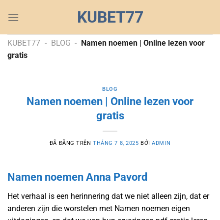
Chuyển
KUBET77
đến
nội
dung
KUBET77
-
BLOG
-
Namen noemen | Online lezen voor
gratis
BLOG
Namen noemen | Online lezen voor
gratis
ĐÃ ĐĂNG TRÊN
THÁNG 7 8, 2025
BỞI
ADMIN
Namen noemen Anna Pavord
Het verhaal is een herinnering dat we niet alleen zijn, dat er
anderen zijn die worstelen met Namen noemen eigen