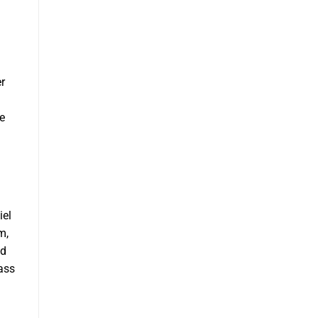
r
e
iel
m,
nd
ass