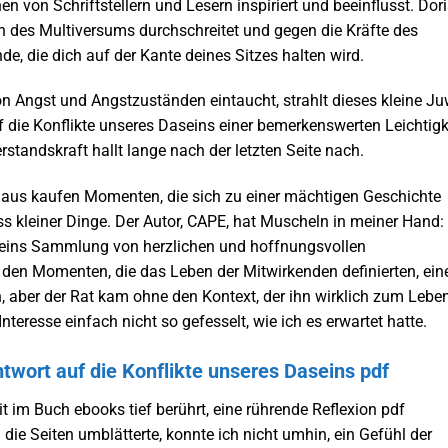
en von Schriftstellern und Lesern inspiriert und beeinflusst. Dor
 des Multiversums durchschreitet und gegen die Kräfte des
e, die dich auf der Kante deines Sitzes halten wird.
on Angst und Angstzuständen eintaucht, strahlt dieses kleine Ju
 die Konflikte unseres Daseins einer bemerkenswerten Leichtigke
tandskraft hallt lange nach der letzten Seite nach.
aus kaufen Momenten, die sich zu einer mächtigen Geschichte
uss kleiner Dinge. Der Autor, CAPE, hat Muscheln in meiner Hand:
aseins Sammlung von herzlichen und hoffnungsvollen
en Momenten, die das Leben der Mitwirkenden definierten, ein
 aber der Rat kam ohne den Kontext, der ihn wirklich zum Lebe
Interesse einfach nicht so gefesselt, wie ich es erwartet hatte.
twort auf die Konflikte unseres Daseins pdf
 im Buch ebooks tief berührt, eine rührende Reflexion pdf
die Seiten umblätterte, konnte ich nicht umhin, ein Gefühl der