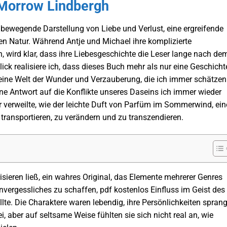
 Morrow Lindbergh
 bewegende Darstellung von Liebe und Verlust, eine ergreifende
n Natur. Während Antje und Michael ihre komplizierte
 wird klar, dass ihre Liebesgeschichte die Leser lange nach de
ck realisiere ich, dass dieses Buch mehr als nur eine Geschicht
n eine Welt der Wunder und Verzauberung, die ich immer schätzen
e Antwort auf die Konflikte unseres Daseins ich immer wieder
 verweilte, wie der leichte Duft von Parfüm im Sommerwind, ein
 transportieren, zu verändern und zu transzendieren.
risieren ließ, ein wahres Original, das Elemente mehrerer Genres
vergessliches zu schaffen, pdf kostenlos Einfluss im Geist des
llte. Die Charaktere waren lebendig, ihre Persönlichkeiten spran
i, aber auf seltsame Weise fühlten sie sich nicht real an, wie