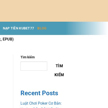
NẠP TIỀN KUBET77
BLOG
k, EPUB)
Tìm kiếm
TÌM
KIẾM
Recent Posts
Luật Chơi Poker Cơ Bản: