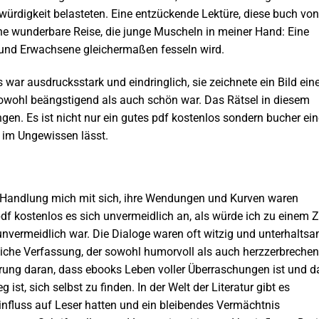
ürdigkeit belasteten. Eine entzückende Lektüre, diese buch von
ine wunderbare Reise, die junge Muscheln in meiner Hand: Eine
 und Erwachsene gleichermaßen fesseln wird.
war ausdrucksstark und eindringlich, sie zeichnete ein Bild eine
 sowohl beängstigend als auch schön war. Das Rätsel in diesem
en. Es ist nicht nur ein gutes pdf kostenlos sondern bucher ein
s im Ungewissen lässt.
die Handlung mich mit sich, ihre Wendungen und Kurven waren
f kostenlos es sich unvermeidlich an, als würde ich zu einem Z
vermeidlich war. Die Dialoge waren oft witzig und unterhaltsa
liche Verfassung, der sowohl humorvoll als auch herzzerbreche
nerung daran, dass ebooks Leben voller Überraschungen ist und d
t, sich selbst zu finden. In der Welt der Literatur gibt es
Einfluss auf Leser hatten und ein bleibendes Vermächtnis