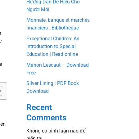
Hướng Dẫn Dễ Hiểu Cho
Người Mới
Monnaie, banque et marchés
financiers : Bibliothèque
m
Exceptional Children: An
e
Introduction to Special
Education | Read online
e
Manon Lescaut – Download
Free
Silver Lining : PDF Book
Download
Recent
Comments
gen
Không có bình luận nào để
hiển thị.