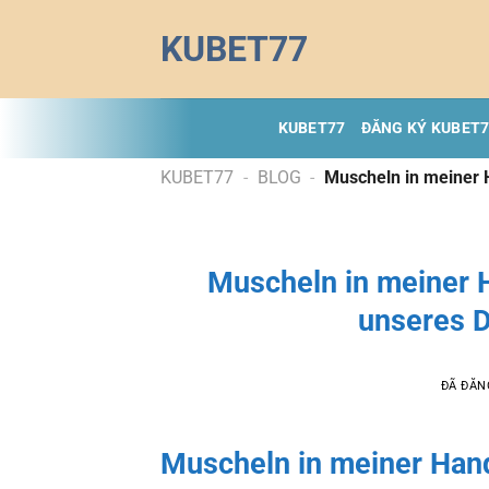
Chuyển
KUBET77
đến
nội
dung
KUBET77
ĐĂNG KÝ KUBET
KUBET77
-
BLOG
-
Muscheln in meiner H
Muscheln in meiner H
unseres D
ĐÃ ĐĂN
Muscheln in meiner Hand: