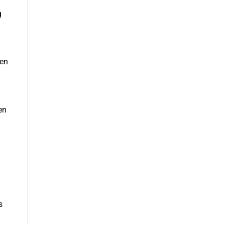
g
ken
en
s
?