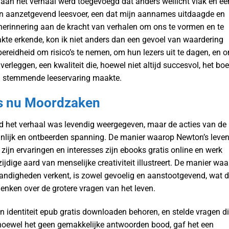
 aan het verhaal werd toegevoegd dat anders wellicht vlak en ee
en aanzetgevend leesvoer, een dat mijn aannames uitdaagde en
 herinnering aan de kracht van verhalen om ons te vormen en te
kte erkende, kon ik niet anders dan een gevoel van waardering
bereidheid om risico’s te nemen, om hun lezers uit te dagen, en 
erleggen, een kwaliteit die, hoewel niet altijd succesvol, het bo
n stemmende leeservaring maakte.
is nu Moordzaken
ad het verhaal was levendig weergegeven, maar de acties van de
nlijk en ontbeerden spanning. De manier waarop Newton’s leven
 zijn ervaringen en interesses zijn ebooks gratis online en werk
dige aard van menselijke creativiteit illustreert. De manier wa
tandigheden verkent, is zowel gevoelig en aanstootgevend, wat 
enken over de grotere vragen van het leven.
 identiteit epub gratis downloaden behoren, en stelde vragen d
hoewel het geen gemakkelijke antwoorden bood, gaf het een