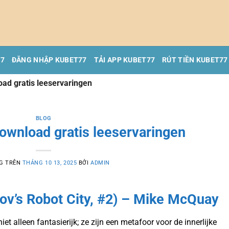
77
ĐĂNG NHẬP KUBET77
TẢI APP KUBET77
RÚT TIỀN KUBET77
ad gratis leeservaringen
BLOG
ownload gratis leeservaringen
G TRÊN
THÁNG 10 13, 2025
BỞI
ADMIN
v’s Robot City, #2) – Mike McQuay
et alleen fantasierijk; ze zijn een metafoor voor de innerlijke