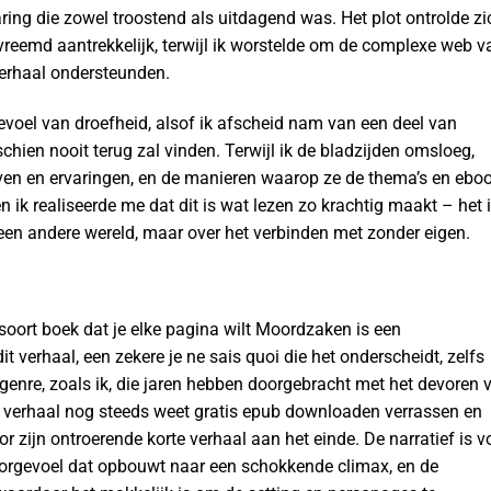
ring die zowel troostend als uitdagend was. Het plot ontrolde zi
vreemd aantrekkelijk, terwijl ik worstelde om de complexe web v
 verhaal ondersteunden.
evoel van droefheid, alsof ik afscheid nam van een deel van
schien nooit terug zal vinden. Terwijl ik de bladzijden omsloeg,
even en ervaringen, en de manieren waarop ze de thema’s en ebo
 ik realiseerde me dat dit is wat lezen zo krachtig maakt – het 
een andere wereld, maar over het verbinden met zonder eigen.
 soort boek dat je elke pagina wilt Moordzaken is een
 verhaal, een zekere je ne sais quoi die het onderscheidt, zelfs
genre, zoals ik, die jaren hebben doorgebracht met het devoren 
it verhaal nog steeds weet gratis epub downloaden verrassen en
r zijn ontroerende korte verhaal aan het einde. De narratief is v
oorgevoel dat opbouwt naar een schokkende climax, en de