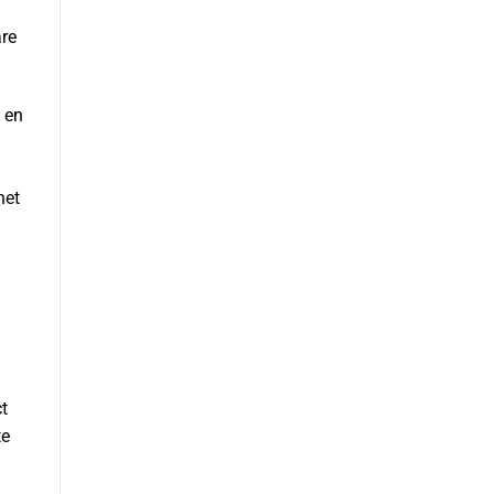
are
 en
net
t
te