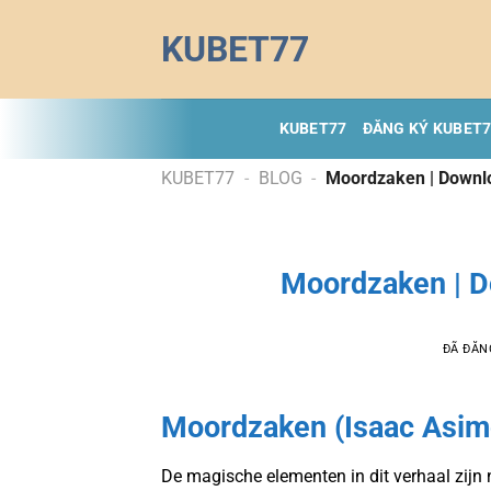
Chuyển
KUBET77
đến
nội
dung
KUBET77
ĐĂNG KÝ KUBET
KUBET77
-
BLOG
-
Moordzaken | Downlo
Moordzaken | D
ĐÃ ĐĂN
Moordzaken (Isaac Asimo
De magische elementen in dit verhaal zijn ni