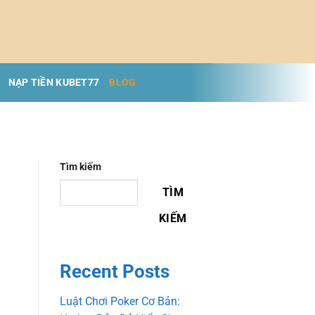
NẠP TIỀN KUBET77
BLOG
Tìm kiếm
TÌM
KIẾM
Recent Posts
Luật Chơi Poker Cơ Bản: