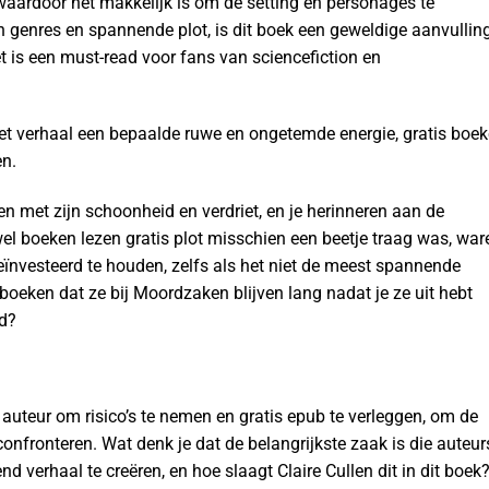
 waardoor het makkelijk is om de setting en personages te
n genres en spannende plot, is dit boek een geweldige aanvullin
het is een must-read voor fans van sciencefiction en
et verhaal een bepaalde ruwe en ongetemde energie, gratis boe
en.
eren met zijn schoonheid en verdriet, en je herinneren aan de
wel boeken lezen gratis plot misschien een beetje traag was, war
vesteerd te houden, zelfs als het niet de meest spannende
boeken dat ze bij Moordzaken blijven lang nadat je ze uit hebt
nd?
 auteur om risico’s te nemen en gratis epub te verleggen, om de
confronteren. Wat denk je dat de belangrijkste zaak is die auteur
 verhaal te creëren, en hoe slaagt Claire Cullen dit in dit boek