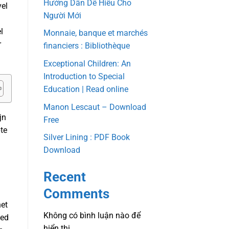
Hướng Dẫn Dễ Hiểu Cho
vel
Người Mới
l
Monnaie, banque et marchés
r
financiers : Bibliothèque
Exceptional Children: An
Introduction to Special
Education | Read online
Manon Lescaut – Download
jn
Free
pte
Silver Lining : PDF Book
Download
Recent
Comments
het
Không có bình luận nào để
oed
hiển thị.