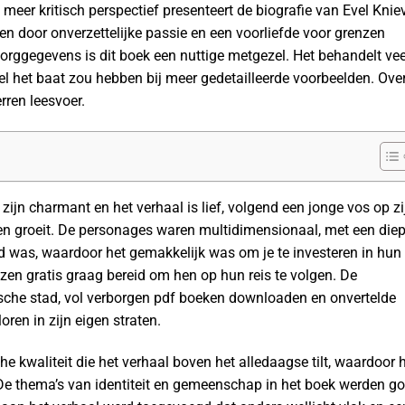
 meer kritisch perspectief presenteert de biografie van Evel Knie
n door onverzettelijke passie en een voorliefde voor grenzen
orggegevens is dit boek een nuttige metgezel. Het behandelt vee
wel het baat zou hebben bij meer gedetailleerde voorbeelden. Ove
rren leesvoer.
e zijn charmant en het verhaal is lief, volgend een jonge vos op zi
rt en groeit. De personages waren multidimensionaal, met een die
d was, waardoor het gemakkelijk was om je te investeren in hun
ezen gratis graag bereid om hen op hun reis te volgen. De
ische stad, vol verborgen pdf boeken downloaden en onvertelde
oren in zijn eigen straten.
he kwaliteit die het verhaal boven het alledaagse tilt, waardoor 
 De thema’s van identiteit en gemeenschap in het boek werden g