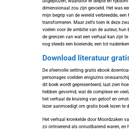
uitgeplozen, waardoor er diepte en rijkdom
dimensionaal zou zijn gevoeld. Het was e
mijn begrip van de wereld verbreedde, een
transformeren. Maar zelfs toen ik deze zwa
voelen voor de ambitie van de auteur, hun 
de grenzen van wat een verhaal kan zijn te v
nog steeds een boeiende, een tot nadenke
Download literatuur grat
De sfeervolle setting gratis ebook downlo
personages voelden enigszins onwaarschij
dit boek wordt gepresenteerd, laat zien hoe
hebben gevormd, wat de complexe en veelzij
het verhaal de kruising van geloof en oms
lezer aanmoedigt om gratis boek lezen te d
Het verhaal kronkelde door Moordzaken van
zo ontroerend als onrustbarend waren, en 