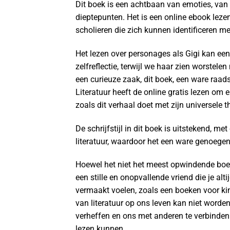
Dit boek is een achtbaan van emoties, va
dieptepunten. Het is een online ebook leze
scholieren die zich kunnen identificeren m
Het lezen over personages als Gigi kan een 
zelfreflectie, terwijl we haar zien worste
een curieuze zaak, dit boek, een ware raads
Literatuur heeft de online gratis lezen o
zoals dit verhaal doet met zijn universele t
De schrijfstijl in dit boek is uitstekend, m
literatuur, waardoor het een ware genoege
Hoewel het niet het meest opwindende boek
een stille en onopvallende vriend die je al
vermaakt voelen, zoals een boeken voor ki
van literatuur op ons leven kan niet worde
verheffen en ons met anderen te verbinde
lezen kunnen.