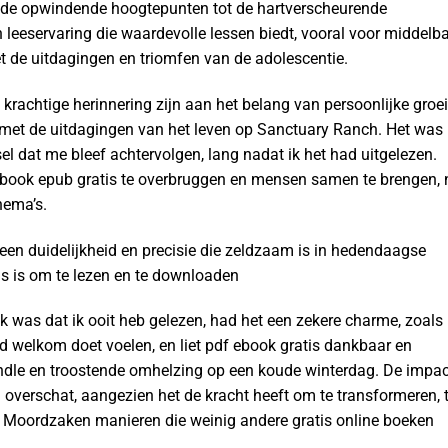
n de opwindende hoogtepunten tot de hartverscheurende
n leeservaring die waardevolle lessen biedt, vooral voor middelb
et de uitdagingen en triomfen van de adolescentie.
krachtige herinnering zijn aan het belang van persoonlijke groei
len met de uitdagingen van het leven op Sanctuary Ranch. Het was
el dat me bleef achtervolgen, lang nadat ik het had uitgelezen.
m ebook epub gratis te overbruggen en mensen samen te brengen, 
hema’s.
et een duidelijkheid en precisie die zeldzaam is in hedendaagse
ns is om te lezen en te downloaden
 was dat ik ooit heb gelezen, had het een zekere charme, zoals
tijd welkom doet voelen, en liet pdf ebook gratis dankbaar en
ndle en troostende omhelzing op een koude winterdag. De impac
n overschat, aangezien het de kracht heeft om te transformeren, 
n Moordzaken manieren die weinig andere gratis online boeken