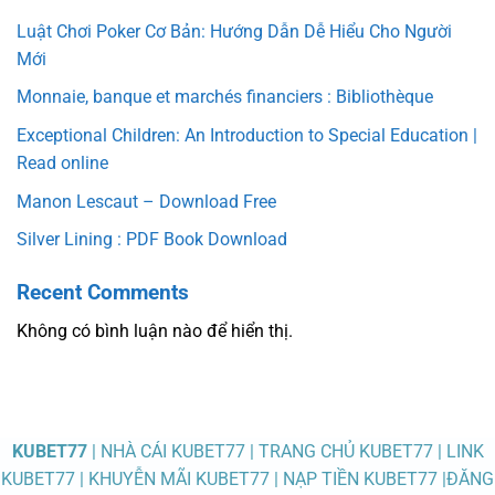
Luật Chơi Poker Cơ Bản: Hướng Dẫn Dễ Hiểu Cho Người
Mới
Monnaie, banque et marchés financiers : Bibliothèque
Exceptional Children: An Introduction to Special Education |
Read online
Manon Lescaut – Download Free
Silver Lining : PDF Book Download
Recent Comments
Không có bình luận nào để hiển thị.
KUBET77
| NHÀ CÁI KUBET77 | TRANG CHỦ KUBET77 | LINK
KUBET77 | KHUYỄN MÃI KUBET77 | NẠP TIỀN KUBET77 |ĐĂNG