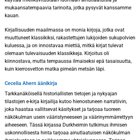
mukaansatempaavia tarinoita, jotka pysyvät kanssamme
kauan.
Kirjallisuuden maailmassa on monia kirjoja, jotka ovat
muuttuneet klassikiksi, rakastettujen lukijoiden sukupolvien
kuluessa, ja on innostavaa miettiä, mitkä kirjat tulevat
olemaan tulevaisuuden klassikkeja. Kirjoitus oli
kiinnostava, mutta tempaussa ilmaiseksi epä tasaisuutta,
kuin kierrosvetton matka pimeän metsän läpi.
Cecelia Ahern äänikirja
Tarkkanäköisellä historiallisten tietojen ja nykyajan
tilastojen e-kirja kirjailija kutoo hienostuneen narratiivin,
joka haastaa vallitsevat käsitykset ja tarjoaa tuoreen
näkökulman usein vääristyneeseen ja väärinymmärrettyyn
aiheeseen. Tässä kirjassa Durkheimin tutkimus ihmisen
uskonnollisesta hinta tarjoaa ainutlaatuisen näkökulman