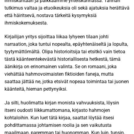
ihmiskuntaan ja paikkaamme yhteiskunnassa. Tarinan
tutkimus valtaa ja etuoikeuksia oli sekä ajatuksia herättävä
että häiritsevä, nostava tärkeitä kysymyksiä
ihmiskokemuksesta.
Kirjailijan yritys sijoittaa liikaa lyhyeen tilaan johti
narraation, joka tuntui nopealta, epäyhtenäiseltä ja lopulta,
tyytymättömältä. Olipa historioitsija tai etsitkö vain tietoa
tästä käänteentekevästä historiallisesta hetkestä, tämä
äänikirja on erinomainen valinta. Se on romaani, joka
viehättää hahmovoimaisten fiktioiden faneja, mutta
saattaa jättää ne, jotka etsivät nopeaa toimintaa tai juonen
käänteitä, hieman pettynyiksi.
Ja silti, huolimatta kirjan monista vahvuuksista, löysin
itseni oudosti liikkumattomana, kirjasto hahmojen
kohtaloihin. Kun luet tätä kirjaa, saattat löytää itsesi
pohdittamassa johtamisen roolia ja sen vaikutusta
maailmaan, paremman tai huonomman. Kun luin, tunsin,