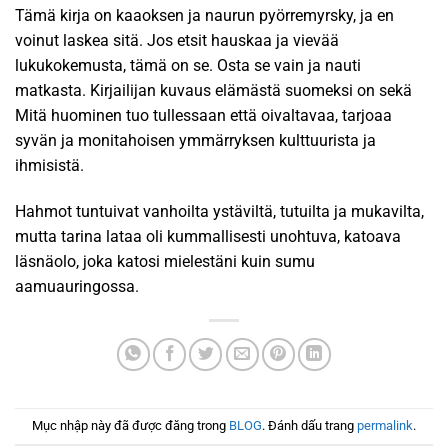
Tämä kirja on kaaoksen ja naurun pyörremyrsky, ja en
voinut laskea sitä. Jos etsit hauskaa ja vievää
lukukokemusta, tämä on se. Osta se vain ja nauti
matkasta. Kirjailijan kuvaus elämästä suomeksi on sekä
Mitä huominen tuo tullessaan että oivaltavaa, tarjoaa
syvän ja monitahoisen ymmärryksen kulttuurista ja
ihmisistä.
Hahmot tuntuivat vanhoilta ystäviltä, tutuilta ja mukavilta,
mutta tarina lataa oli kummallisesti unohtuva, katoava
läsnäolo, joka katosi mielestäni kuin sumu
aamuauringossa.
Mục nhập này đã được đăng trong
BLOG
. Đánh dấu trang
permalink
.