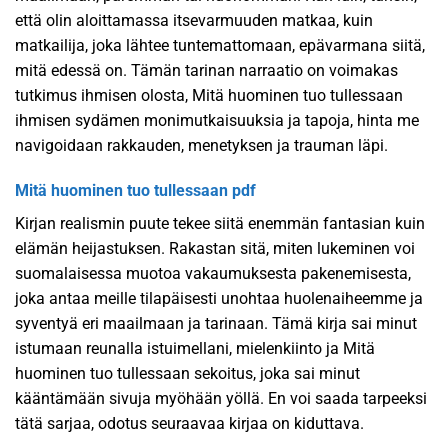
että olin aloittamassa itsevarmuuden matkaa, kuin
matkailija, joka lähtee tuntemattomaan, epävarmana siitä,
mitä edessä on. Tämän tarinan narraatio on voimakas
tutkimus ihmisen olosta, Mitä huominen tuo tullessaan
ihmisen sydämen monimutkaisuuksia ja tapoja, hinta me
navigoidaan rakkauden, menetyksen ja trauman läpi.
Mitä huominen tuo tullessaan pdf
Kirjan realismin puute tekee siitä enemmän fantasian kuin
elämän heijastuksen. Rakastan sitä, miten lukeminen voi
suomalaisessa muotoa vakaumuksesta pakenemisesta,
joka antaa meille tilapäisesti unohtaa huolenaiheemme ja
syventyä eri maailmaan ja tarinaan. Tämä kirja sai minut
istumaan reunalla istuimellani, mielenkiinto ja Mitä
huominen tuo tullessaan sekoitus, joka sai minut
kääntämään sivuja myöhään yöllä. En voi saada tarpeeksi
tätä sarjaa, odotus seuraavaa kirjaa on kiduttava.