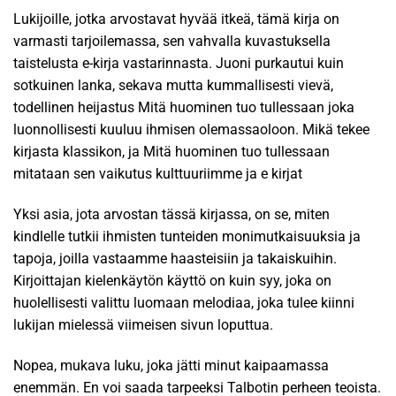
Lukijoille, jotka arvostavat hyvää itkeä, tämä kirja on
varmasti tarjoilemassa, sen vahvalla kuvastuksella
taistelusta e-kirja vastarinnasta. Juoni purkautui kuin
sotkuinen lanka, sekava mutta kummallisesti vievä,
todellinen heijastus Mitä huominen tuo tullessaan joka
luonnollisesti kuuluu ihmisen olemassaoloon. Mikä tekee
kirjasta klassikon, ja Mitä huominen tuo tullessaan
mitataan sen vaikutus kulttuuriimme ja e kirjat​
Yksi asia, jota arvostan tässä kirjassa, on se, miten
kindlelle tutkii ihmisten tunteiden monimutkaisuuksia ja
tapoja, joilla vastaamme haasteisiin ja takaiskuihin.
Kirjoittajan kielenkäytön käyttö on kuin syy, joka on
huolellisesti valittu luomaan melodiaa, joka tulee kiinni
lukijan mielessä viimeisen sivun loputtua.
Nopea, mukava luku, joka jätti minut kaipaamassa
enemmän. En voi saada tarpeeksi Talbotin perheen teoista.