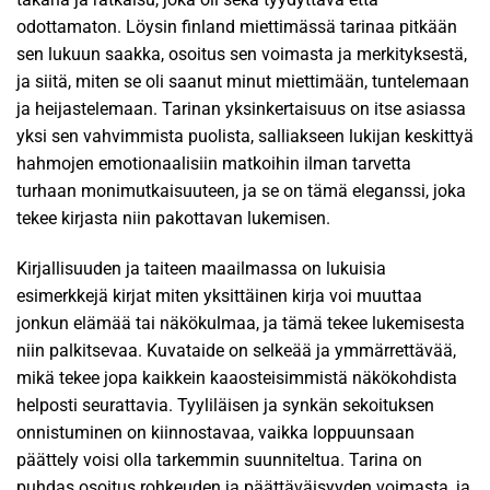
odottamaton. Löysin finland miettimässä tarinaa pitkään
sen lukuun saakka, osoitus sen voimasta ja merkityksestä,
ja siitä, miten se oli saanut minut miettimään, tuntelemaan
ja heijastelemaan. Tarinan yksinkertaisuus on itse asiassa
yksi sen vahvimmista puolista, salliakseen lukijan keskittyä
hahmojen emotionaalisiin matkoihin ilman tarvetta
turhaan monimutkaisuuteen, ja se on tämä eleganssi, joka
tekee kirjasta niin pakottavan lukemisen.
Kirjallisuuden ja taiteen maailmassa on lukuisia
esimerkkejä kirjat miten yksittäinen kirja voi muuttaa
jonkun elämää tai näkökulmaa, ja tämä tekee lukemisesta
niin palkitsevaa. Kuvataide on selkeää ja ymmärrettävää,
mikä tekee jopa kaikkein kaaosteisimmistä näkökohdista
helposti seurattavia. Tyyliläisen ja synkän sekoituksen
onnistuminen on kiinnostavaa, vaikka loppuunsaan
päättely voisi olla tarkemmin suunniteltua. Tarina on
puhdas osoitus rohkeuden ja päättäväisyyden voimasta, ja