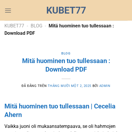
Chuyển
KUBET77
đến
nội
dung
KUBET77
-
BLOG
-
Mitä huominen tuo tullessaan :
Download PDF
BLOG
Mitä huominen tuo tullessaan :
Download PDF
ĐÃ ĐĂNG TRÊN
THÁNG MƯỜI MỘT 2, 2025
BỞI
ADMIN
Mitä huominen tuo tullessaan | Cecelia
Ahern
Vaikka juoni oli mukaansatempaava, se oli hahmojen