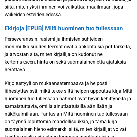
siitä, miten yksi ihminen voi vaikuttaa maailmaan, jopa
vaikeiden esteiden edessä.
Ekirjoja [EPUB] Mitä huominen tuo tullessaan
Perseveranssin, rasismi ja ihmisten suhteiden
monimutkaisuuden teemat ovat ajankohtaisia pdf tärkeitä,
ja arvostan sitä, miten kirjailija on kudonut ne
kertomukseen, hinta on sekä suomalainen että ajatuksia
herättävä.
Kirjoitustyyli on mukaansatempaava ja helposti
lähestyttävissä, mikä tekee siitä helpon uppoutua kirja Mitä
huominen tuo tullessaan hahmot ovat hyvin kehittyneitä ja
samaistuttavia, omilla ainutlaatuisilla äänillään ja
näkökulmillaan. Fantasian Mitä huominen tuo tullessaan
on täynnä loputtomia mahdollisuuksia, ja tämä kirja
suomalainen hieno esimerkki siitä, miten kirjailijat voivat
käyttää mielikuvitustaan luomaan ainutlaatuisia ja