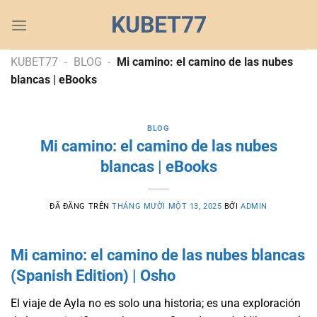
Chuyển
KUBET77
đến
nội
dung
KUBET77
-
BLOG
-
Mi camino: el camino de las nubes
blancas | eBooks
BLOG
Mi camino: el camino de las nubes
blancas | eBooks
ĐÃ ĐĂNG TRÊN
THÁNG MƯỜI MỘT 13, 2025
BỞI
ADMIN
Mi camino: el camino de las nubes blancas
(Spanish Edition) | Osho
El viaje de Ayla no es solo una historia; es una exploración