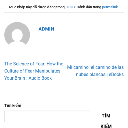
Mục nhập này đã được đăng trong
BLOG
. Đánh dấu trang
permalink
.
ADMIN
The Science of Fear: How the
Mi camino: el camino de las
Culture of Fear Manipulates
nubes blancas | eBooks
Your Brain : Audio Book
Tìm kiếm
TÌM
KIẾM