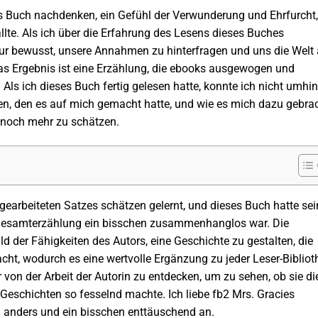
 Buch nachdenken, ein Gefühl der Verwunderung und Ehrfurcht,
llte. Als ich über die Erfahrung des Lesens dieses Buches
atur bewusst, unsere Annahmen zu hinterfragen und uns die Welt
as Ergebnis ist eine Erzählung, die ebooks ausgewogen und
 Als ich dieses Buch fertig gelesen hatte, konnte ich nicht umhin
n, den es auf mich gemacht hatte, und wie es mich dazu gebra
 noch mehr zu schätzen.
 gearbeiteten Satzes schätzen gelernt, und dieses Buch hatte sei
e Gesamterzählung ein bisschen zusammenhanglos war. Die
ild der Fähigkeiten des Autors, eine Geschichte zu gestalten, die
ht, wodurch es eine wertvolle Ergänzung zu jeder Leser-Bibliot
 von der Arbeit der Autorin zu entdecken, um zu sehen, ob sie di
eschichten so fesselnd machte. Ich liebe fb2 Mrs. Gracies
ch anders und ein bisschen enttäuschend an.