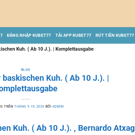
77
ĐĂNG NHẬP KUBET77
TẢI APP KUBET77
RÚT TIỀN KUBET77
ischen Kuh. ( Ab 10 J.). | Komplettausgabe
BLOG
baskischen Kuh. ( Ab 10 J.). |
omplettausgabe
NG TRÊN
THÁNG 9 19, 2025
BỞI
ADMIN
n Kuh. ( Ab 10 J.). , Bernardo Atxa