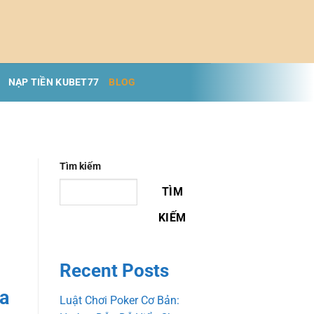
NẠP TIỀN KUBET77
BLOG
Tìm kiếm
TÌM
KIẾM
Recent Posts
ga
Luật Chơi Poker Cơ Bản: