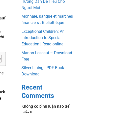
Hướng Dẫn Dễ Hiểu Cho
Người Mới
Monnaie, banque et marchés
 auf
financiers : Bibliothèque
,
Exceptional Children: An
cht
Introduction to Special
Education | Read online
Manon Lescaut – Download
Free
Silver Lining : PDF Book
ne
Download
Recent
hek
Comments
e
Không có bình luận nào để
hiển thị.