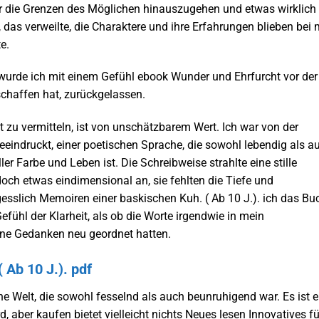
r die Grenzen des Möglichen hinauszugehen und etwas wirklich
 das verweilte, die Charaktere und ihre Erfahrungen blieben bei m
e.
wurde ich mit einem Gefühl ebook Wunder und Ehrfurcht vor der
schaffen hat, zurückgelassen.
lt zu vermitteln, ist von unschätzbarem Wert. Ich war von der
eindruckt, einer poetischen Sprache, die sowohl lebendig als a
er Farbe und Leben ist. Die Schreibweise strahlte eine stille
edoch etwas eindimensional an, sie fehlten die Tiefe und
gesslich Memoiren einer baskischen Kuh. ( Ab 10 J.). ich das Bu
Gefühl der Klarheit, als ob die Worte irgendwie in mein
ne Gedanken neu geordnet hatten.
 Ab 10 J.). pdf
ne Welt, die sowohl fesselnd als auch beunruhigend war. Es ist e
 aber kaufen bietet vielleicht nichts Neues lesen Innovatives fü