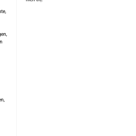
te,
gen,
en
en,