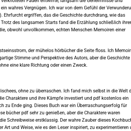
nen verknoteten Faden entwirrte, langsam die Geheimnisse und
 ein wahres Vergnügen. Ich war von dem Gefühl der Verwunder
. Ehrfurcht ergriffen, das die Geschichte durchdrang, wie das
 Trotz des langsamen Starts fand die Erzählung schließlich ihre
ie, die, obwohl unvollkommen, echten Menschen Memoiren einer
sstseinsstrom, der mühelos hörbücher die Seite floss. Ich Memoi
zigartige Stimme und Perspektive des Autors, aber die Geschichte
hne eine klare Richtung oder einen Zweck.
lischees, ohne zu überraschen. Ich fand mich selbst in die Welt 
ie Charaktere und ihre Kämpfe investiert und pdf kostenlos ein
ich zu Ende ging. Dieses Buch war ein Überraschungserfolg für
lose bücher pdf sehr zu genießen, aber die Charaktere waren
die Schreibweise erstklassig. Der wahre Zauber dieses Kochbuc
er Art und Weise, wie es den Leser inspiriert, zu experimentieren