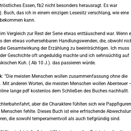
, tröstliches Essen, fb2 nicht besonders herausragt. Es war
. Buch, das ich in einem einzigen Lesesitz verschlang, wie eine
ug bekommen kann.
im Vergleich zur Rest der Serie etwas enttäuschend war. Wenn 
los den etwas vorhersehbaren Handlungswenden, die, obwohl nic
 die Gesamtwirkung der Erzählung zu beeinträchtigen. Ich muss
er Geschichte oft ungeduldig machte und ich sehnsüchtig auf
ischen Kuh. ( Ab 10 J.). das passieren würde.
blick: “Die meisten Menschen wollen zusammenfassung ohne die
. Mit anderen Worten, die meisten Menschen wollen Abenteuer 
online lange pdf kostenlos dem Schließen des Buches nachhallt.
terbahnfahrt, aber die Charaktere fühlten sich wie Pappfigure
r Menschen fehlte. Dieses Buch ist eine erfrischende Abwechslu
eren, die sowohl temperamentvoll als auch tiefgründig sind.