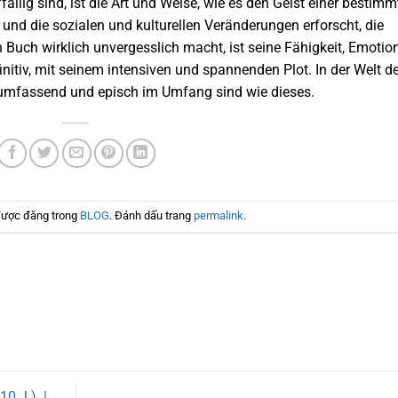
ällig sind, ist die Art und Weise, wie es den Geist einer bestim
 und die sozialen und kulturellen Veränderungen erforscht, die
n Buch wirklich unvergesslich macht, ist seine Fähigkeit, Emotio
nitiv, mit seinem intensiven und spannenden Plot. In der Welt de
so umfassend und episch im Umfang sind wie dieses.
được đăng trong
BLOG
. Đánh dấu trang
permalink
.
0 J.). |