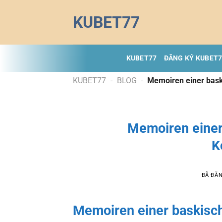
Chuyển
KUBET77
đến
nội
dung
KUBET77
ĐĂNG KÝ KUBET
KUBET77
-
BLOG
-
Memoiren einer bask
Memoiren einer 
K
ĐÃ ĐĂ
Memoiren einer baskische