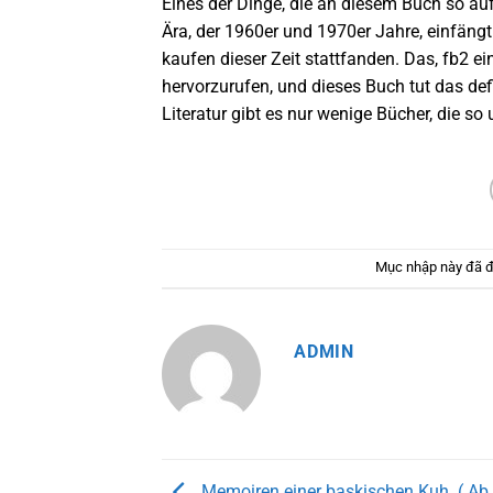
Eines der Dinge, die an diesem Buch so auff
Ära, der 1960er und 1970er Jahre, einfängt
kaufen dieser Zeit stattfanden. Das, fb2 ei
hervorzurufen, und dieses Buch tut das defi
Literatur gibt es nur wenige Bücher, die 
Mục nhập này đã 
ADMIN
Memoiren einer baskischen Kuh. ( Ab 1