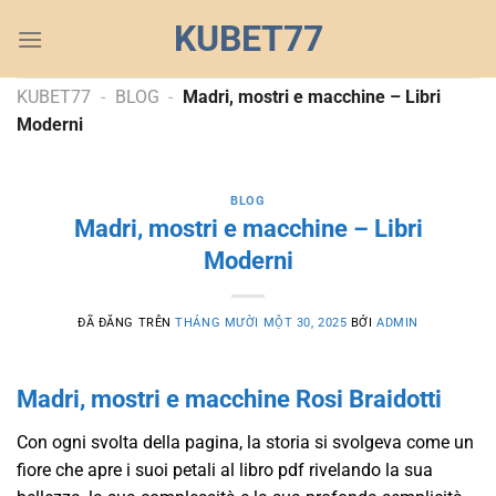
Chuyển
KUBET77
đến
nội
dung
KUBET77
-
BLOG
-
Madri, mostri e macchine – Libri
Moderni
BLOG
Madri, mostri e macchine – Libri
Moderni
ĐÃ ĐĂNG TRÊN
THÁNG MƯỜI MỘT 30, 2025
BỞI
ADMIN
Madri, mostri e macchine Rosi Braidotti
Con ogni svolta della pagina, la storia si svolgeva come un
fiore che apre i suoi petali al libro pdf rivelando la sua