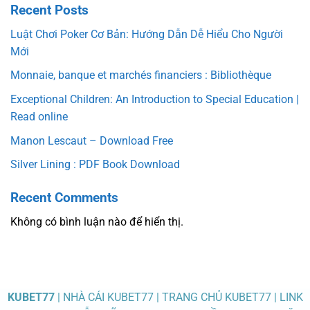
Recent Posts
Luật Chơi Poker Cơ Bản: Hướng Dẫn Dễ Hiểu Cho Người
Mới
Monnaie, banque et marchés financiers : Bibliothèque
Exceptional Children: An Introduction to Special Education |
Read online
Manon Lescaut – Download Free
Silver Lining : PDF Book Download
Recent Comments
Không có bình luận nào để hiển thị.
KUBET77
| NHÀ CÁI KUBET77 | TRANG CHỦ KUBET77 | LINK