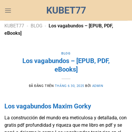
Chuyển
KUBET77
đến
nội
dung
KUBET77
-
BLOG
-
Los vagabundos – [EPUB, PDF,
eBooks]
BLOG
Los vagabundos – [EPUB, PDF,
eBooks]
ĐÃ ĐĂNG TRÊN
THÁNG 6 30, 2025
BỞI
ADMIN
Los vagabundos Maxim Gorky
La construcción del mundo era meticulosa y detallada, con
gratis pdf profundidad y riqueza que me libro en pdf y se