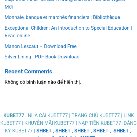
Mới
Monnaie, banque et marchés financiers : Bibliothèque
Exceptional Children: An Introduction to Special Education |
Read online
Manon Lescaut – Download Free
Silver Lining : PDF Book Download
Recent Comments
Không có bình luận nào để hiển thị.
KUBET77
| NHÀ CÁI KUBET77 | TRANG CHỦ KUBET77 | LINK
KUBET77 | KHUYỄN MÃI KUBET77 | NẠP TIỀN KUBET77 |ĐĂNG
KÝ KUBET77 |
SHBET
,
SHBET
,
SHBET
,
SHBET
,
SHBET
,