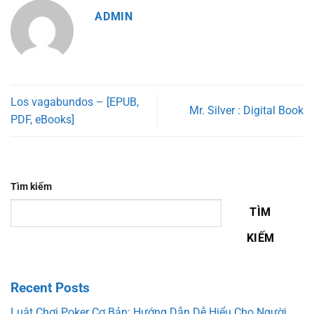
ADMIN
Los vagabundos – [EPUB,
Mr. Silver : Digital Book
PDF, eBooks]
Tìm kiếm
TÌM
KIẾM
Recent Posts
Luật Chơi Poker Cơ Bản: Hướng Dẫn Dễ Hiểu Cho Người