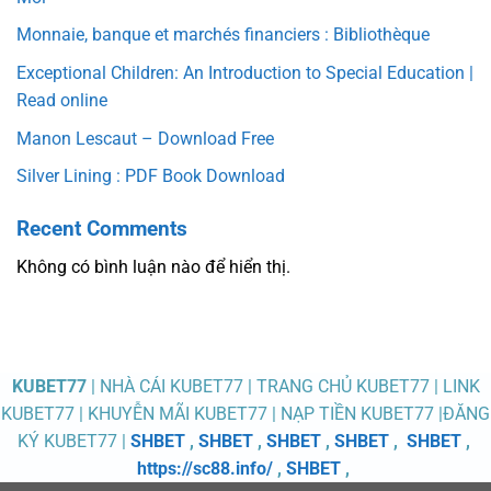
Monnaie, banque et marchés financiers : Bibliothèque
Exceptional Children: An Introduction to Special Education |
Read online
Manon Lescaut – Download Free
Silver Lining : PDF Book Download
Recent Comments
Không có bình luận nào để hiển thị.
KUBET77
| NHÀ CÁI KUBET77 | TRANG CHỦ KUBET77 | LINK
KUBET77 | KHUYỄN MÃI KUBET77 | NẠP TIỀN KUBET77 |ĐĂNG
KÝ KUBET77 |
SHBET
,
SHBET
,
SHBET
,
SHBET
,
SHBET
,
https://sc88.info/
,
SHBET
,