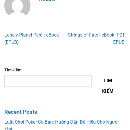
Lonely Planet Perú : eBook
Strings of Fate | eBook [PDF,
(EPUB)
EPUB]
Tìm kiếm
TÌM
KIẾM
Recent Posts
Luật Chơi Poker Cơ Bản: Hướng Dẫn Dễ Hiểu Cho Người
Mới