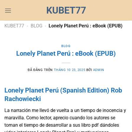
Chuyển
KUBET77
đến
nội
dung
KUBET77
-
BLOG
-
Lonely Planet Perú : eBook (EPUB)
BLOG
Lonely Planet Perú : eBook (EPUB)
ĐÃ ĐĂNG TRÊN
THÁNG 10 23, 2025
BỞI
ADMIN
Lonely Planet Perú (Spanish Edition) Rob
Rachowiecki
La narración me llevó de vuelta a un tiempo de inocencia y
maravilla. Como lector, aprecio cuando los autores se
toman el tiempo de desarrollar a sus libro pdf dándoles