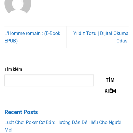
L’Homme romain : (E-Book
Yıldız Tozu | Dijital Okuma
EPUB)
Odası
Tìm kiếm
TÌM
KIẾM
Recent Posts
Luật Chơi Poker Cơ Bản: Hướng Dẫn Dễ Hiểu Cho Người
Mới