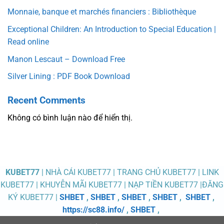
Monnaie, banque et marchés financiers : Bibliothèque
Exceptional Children: An Introduction to Special Education |
Read online
Manon Lescaut – Download Free
Silver Lining : PDF Book Download
Recent Comments
Không có bình luận nào để hiển thị.
KUBET77
| NHÀ CÁI KUBET77 | TRANG CHỦ KUBET77 | LINK
KUBET77 | KHUYỄN MÃI KUBET77 | NẠP TIỀN KUBET77 |ĐĂNG
KÝ KUBET77 |
SHBET
,
SHBET
,
SHBET
,
SHBET
,
SHBET
,
https://sc88.info/
,
SHBET
,