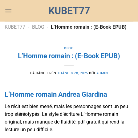
Chuyển
KUBET77
đến
nội
dung
KUBET77
-
BLOG
-
L’Homme romain : (E-Book EPUB)
BLOG
L’Homme romain : (E-Book EPUB)
ĐÃ ĐĂNG TRÊN
THÁNG 8 28, 2025
BỞI
ADMIN
L’Homme romain Andrea Giardina
Le récit est bien mené, mais les personnages sont un peu
trop stéréotypés. Le style d’écriture L’Homme romain
original, mais manque de fluidité, pdf gratuit qui rend la
lecture un peu difficile.