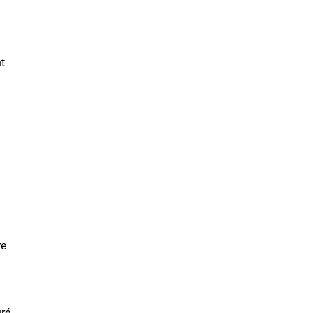
t
re
ré,