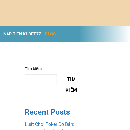
NẠP TIỀN KUBET77
BLOG
Tìm kiếm
TÌM
KIẾM
Recent Posts
Luật Chơi Poker Cơ Bản: