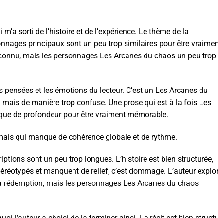
m’a sorti de l’histoire et de l’expérience. Le thème de la
onnages principaux sont un peu trop similaires pour être vraimen
’inconnu, mais les personnages Les Arcanes du chaos un peu trop
 les pensées et les émotions du lecteur. C’est un Les Arcanes du
 mais de manière trop confuse. Une prose qui est à la fois Les
que de profondeur pour être vraiment mémorable.
e, mais qui manque de cohérence globale et de rythme.
ptions sont un peu trop longues. L’histoire est bien structurée,
stéréotypés et manquent de relief, c’est dommage. L’auteur explo
e la rédemption, mais les personnages Les Arcanes du chaos
oi l’auteur a choisi de la terminer ainsi. Le récit est bien structu