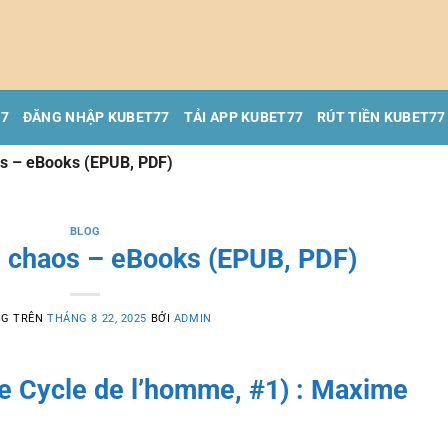
77
ĐĂNG NHẬP KUBET77
TẢI APP KUBET77
RÚT TIỀN KUBET77
s – eBooks (EPUB, PDF)
BLOG
 chaos – eBooks (EPUB, PDF)
NG TRÊN
THÁNG 8 22, 2025
BỞI
ADMIN
e Cycle de l’homme, #1) : Maxime