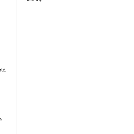
té.
e