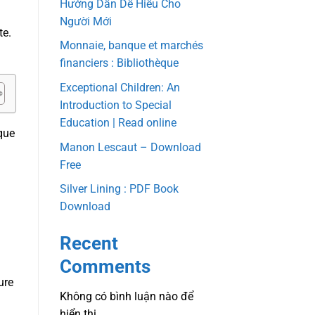
Hướng Dẫn Dễ Hiểu Cho
Người Mới
te.
Monnaie, banque et marchés
financiers : Bibliothèque
Exceptional Children: An
Introduction to Special
Education | Read online
ique
Manon Lescaut – Download
Free
Silver Lining : PDF Book
Download
Recent
Comments
ure
Không có bình luận nào để
hiển thị.