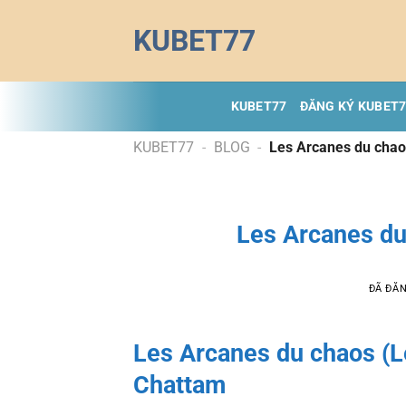
Chuyển
KUBET77
đến
nội
dung
KUBET77
ĐĂNG KÝ KUBET
KUBET77
-
BLOG
-
Les Arcanes du chao
Les Arcanes du
ĐÃ ĐĂ
Les Arcanes du chaos (L
Chattam