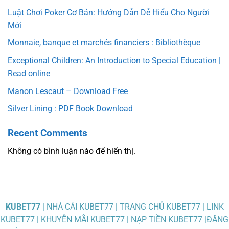
Luật Chơi Poker Cơ Bản: Hướng Dẫn Dễ Hiểu Cho Người
Mới
Monnaie, banque et marchés financiers : Bibliothèque
Exceptional Children: An Introduction to Special Education |
Read online
Manon Lescaut – Download Free
Silver Lining : PDF Book Download
Recent Comments
Không có bình luận nào để hiển thị.
KUBET77
| NHÀ CÁI KUBET77 | TRANG CHỦ KUBET77 | LINK
KUBET77 | KHUYỄN MÃI KUBET77 | NẠP TIỀN KUBET77 |ĐĂNG