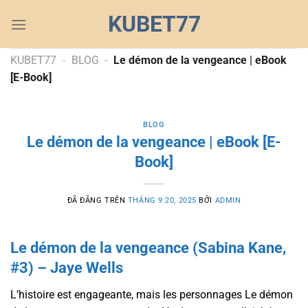
Chuyển
KUBET77
đến
nội
dung
KUBET77
-
BLOG
-
Le démon de la vengeance | eBook
[E-Book]
BLOG
Le démon de la vengeance | eBook [E-
Book]
ĐÃ ĐĂNG TRÊN
THÁNG 9 20, 2025
BỞI
ADMIN
Le démon de la vengeance (Sabina Kane,
#3) – Jaye Wells
L’histoire est engageante, mais les personnages Le démon